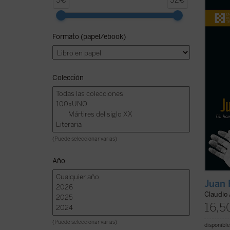
5€
32€
beatif
Lucian
Juan P
Formato (papel/ebook)
más br
ha ten
person
Colección
(Puede seleccionar varias)
Año
Juan 
Claudio 
16,5
(Puede seleccionar varias)
disponible