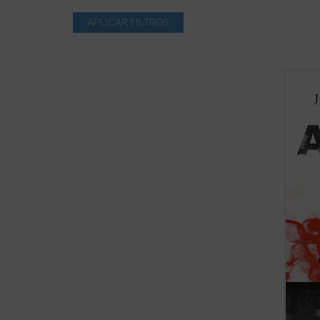
El pro
María 
de una
biogra
compue
polític
Alcalá