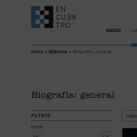
SALTAR AL CONTENIDO.
INICIO
L
Inicio
>
Materias
>
Biografía: general
Biografía: general
FILTROS
Precio
El 4 d