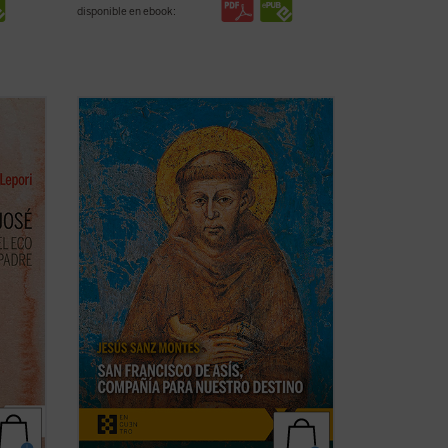
disponible en ebook:
r la
La de san Francisco de Asís es una de las
historias de santidad más enraizadas en
o,
el Evangelio, generando en su familia
 a la
espiritual todos los registros de una
o
santidad encarnada en el tiempo de cada
 Padre
época. «El autor hace un regalo de lúcida
...
(ver ficha)