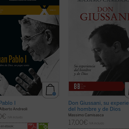
icado el Siervo de Dios Albino
grandes educadores del siglo XX. E
i, quien fue papa con el nombre de
obra, escrita por uno de sus más
ablo I, con uno de los pontificados
estrechos colaboradores a lo largo
eves de la historia. El autor, que
cuarenta años, conforma una sinté
ido la gracia de conocer
biografía espiritual que permite c
almente al beato ...
(ver ficha)
con precisión ...
(ver ficha)
Pablo I
Don Giussani, su experi
del hombre y de Dios
Alberto Andreoli
0
€
Massimo Camisasca
IVA incluido
17,00
€
IVA incluido
 en ebook: