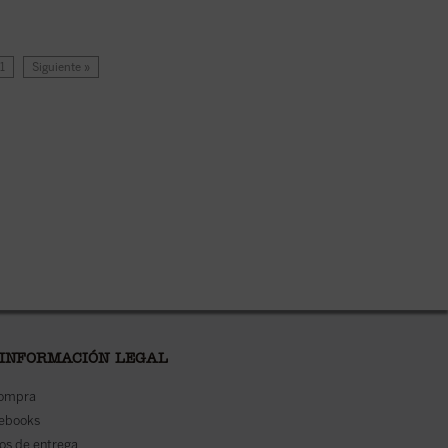
11
Siguiente »
 INFORMACIÓN LEGAL
compra
 ebooks
os de entrega