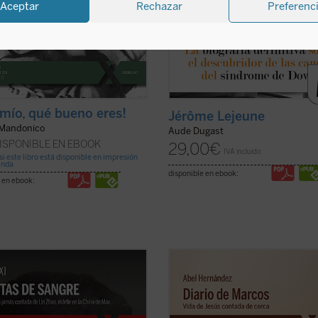
Aceptar
Rechazar
Preferenc
 mío, qué bueno eres!
Jérôme Lejeune
Mandonico
Aude Dugast
ISPONIBLE EN EBOOK
29,00
€
IVA incluido
si este libro está disponible en impresión
anda
disponible en ebook:
 en ebook:
 de sangre
relata la historia de Lin
El autor afila su pluma y despliega 
una poeta y periodista china
maestría como cronista para dar co
ada por el régimen de Mao en
vida a la historia de Jesús de Nazar
 ejecutada en la cúspide de la
que es «contada de cerca» por un 