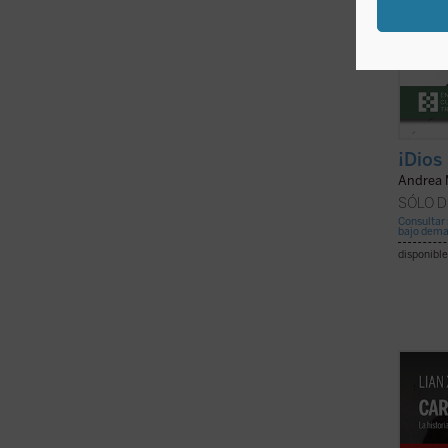
¡Dios
Andrea 
SÓLO D
Consultar 
bajo dem
disponible
Cartas
Zhao, 
arrest
1960 y