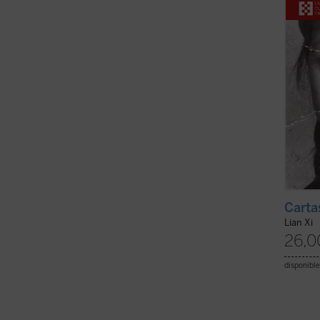
Revolu
víctim
mantuv
Carta
Lian Xi
26,0
disponible