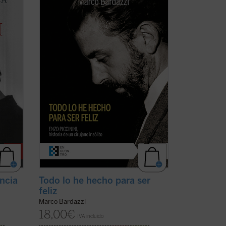
sta
abarrotaron la basílica de San Petronio
en Bolonia para dar su último adiós a
 de
Enzo Piccinini, cirujano del hospital de
tica
Sant'Orsola. ¿Quién era este joven
onocer
médico que había sido capaz de dejar
una huella tan ...
(ver ficha)
encia
Todo lo he hecho para ser
feliz
Marco Bardazzi
18,00
€
IVA incluido