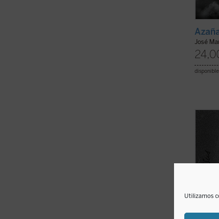
Azaña
José Ma
24,0
disponible
Esta b
santo 
quien 
de can
aspect
espiri
El libr
Utilizamos c