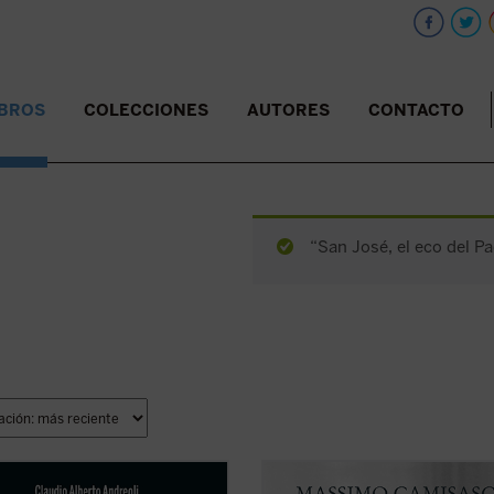
IBROS
COLECCIONES
AUTORES
CONTACTO
“San José, el eco del Pa
e septiembre de 2022 fue
Don Luigi Giussani fue uno de los 