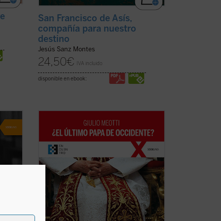
re
San Francisco de Asís,
compañía para nuestro
destino
Jesús Sanz Montes
24,50
€
IVA incluido
disponible en ebook:
«Joseph Ratzinger ha sido, como Meotti
 vida
lo describe, un coloso, finalmente
ne ha
'derrotado' en sus esfuerzos por salvar a
e no
la civilización occidental, pero que ha
a de
dejado detrás de sí los códigos que aún
o y de
pueden permitir a la humanidad arreglar
las ...
(ver ficha)