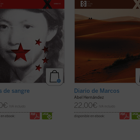
ción Cultural. Sola entre las
joven e inexperto evangelista Marc
as de la dictadura maoísta,
quien Jesús le encarga, nada más
o una ...
(ver ficha)
conocerle ...
(ver ficha)
s de sangre
Diario de Marcos
Abel Hernández
0
€
22,00
€
IVA incluido
IVA incluido
 en ebook:
disponible en ebook: