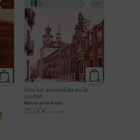
os, a
sociales, su biografía es a la par una
muestra de la implicación en el
ministerio del ...
(ver ficha)
Una luz encendida en la
ciudad
Manuel de los Reyes
25,00
€
IVA incluido