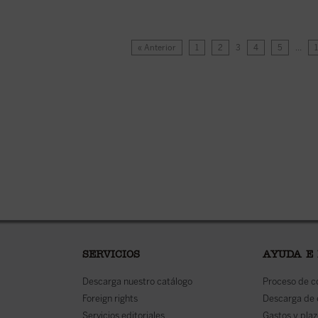
« Anterior
1
2
3
4
5
…
SERVICIOS
AYUDA E
Descarga nuestro catálogo
Proceso de 
Foreign rights
Descarga de
Servicios editoriales
Gastos y plaz