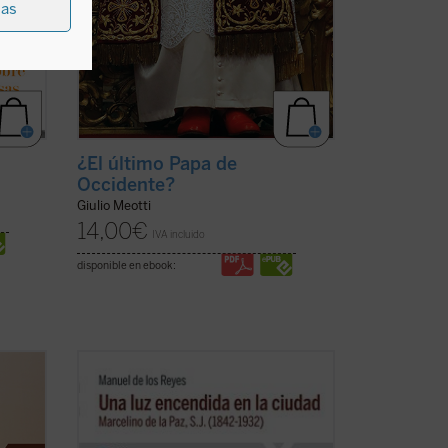
ias
¿El último Papa de
Occidente?
Giulio Meotti
14,00
€
IVA incluido
disponible en ebook:
su
Narra la vida de Marcelino de la Paz,
lor y
quien ingresó en el noviciado de la
et,
Compañía de Jesús. Docente, predicador,
aún
misionero, confesor e impulsor de obras