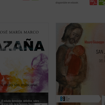
disponible en ebook:
fesor, escritor y columnista José
San José fue llamado a materializa
Marco, autor hace ya treinta años
paternidad de Dios hacia el Hijo
 de las más importantes
encarnado. Una vocación, un camin
fías de Manuel Azaña, ha
vividos en el silencio, porque tendía
sto este nuevo ensayo histórico-
escucha de una Palabra que se hiz
o sobre el escritor y político de
Presencia en su casa. Con él, Dios
 de Henares ...
(ver ficha)
no ha querido ...
(ver ficha)