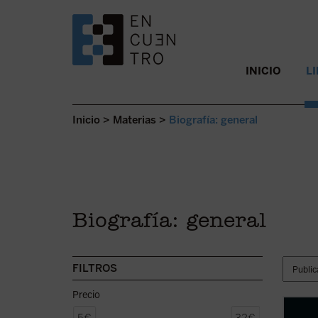
SALTAR AL CONTENIDO.
INICIO
L
Inicio
>
Materias
>
Biografía: general
Biografía: general
FILTROS
Precio
El 4 d