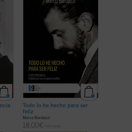
sta
abarrotaron la basílica de San Petronio
en Bolonia para dar su último adiós a
 de
Enzo Piccinini, cirujano del hospital de
tica
Sant'Orsola. ¿Quién era este joven
onocer
médico que había sido capaz de dejar
una huella tan ...
(ver ficha)
encia
Todo lo he hecho para ser
feliz
Marco Bardazzi
18,00
€
IVA incluido