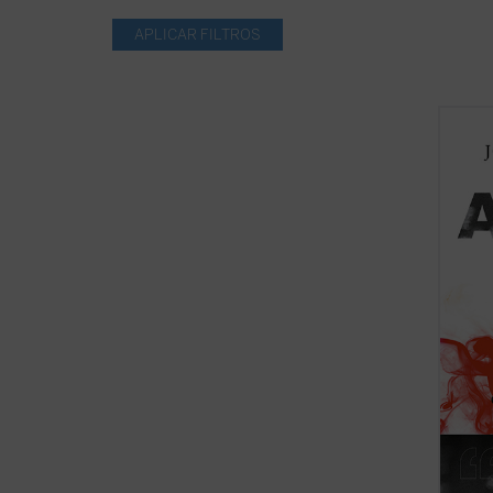
El pro
María 
de una
biogra
compue
polític
Alcalá