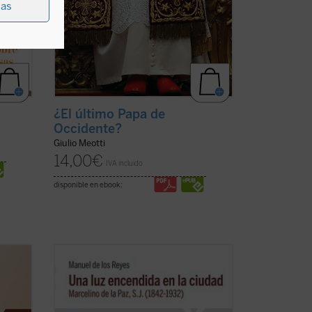
ias
¿El último Papa de
Occidente?
Giulio Meotti
14,00
€
IVA incluido
disponible en ebook:
su
Narra la vida de Marcelino de la Paz,
lor y
quien ingresó en el noviciado de la
et,
Compañía de Jesús. Docente, predicador,
aún
misionero, confesor e impulsor de obras