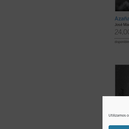
Azaña
José Ma
24,0
disponible
Esta b
santo 
quien 
de can
aspect
espiri
El libr
Utilizamos c