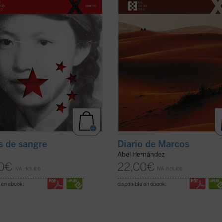
ción Cultural. Sola entre las
joven e inexperto evangelista Marc
as de la dictadura maoísta,
quien Jesús le encarga, nada más
o una ...
(ver ficha)
conocerle ...
(ver ficha)
s de sangre
Diario de Marcos
Abel Hernández
0
€
22,00
€
IVA incluido
IVA incluido
 en ebook:
disponible en ebook: