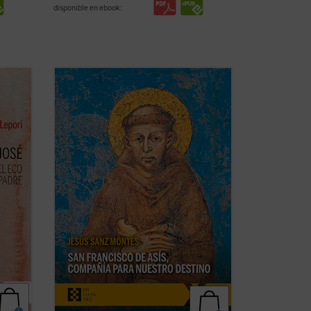
disponible en ebook:
r la
La de san Francisco de Asís es una de las
historias de santidad más enraizadas en
o,
el Evangelio, generando en su familia
 a la
espiritual todos los registros de una
o
santidad encarnada en el tiempo de cada
 Padre
época. «El autor hace un regalo de lúcida
...
(ver ficha)