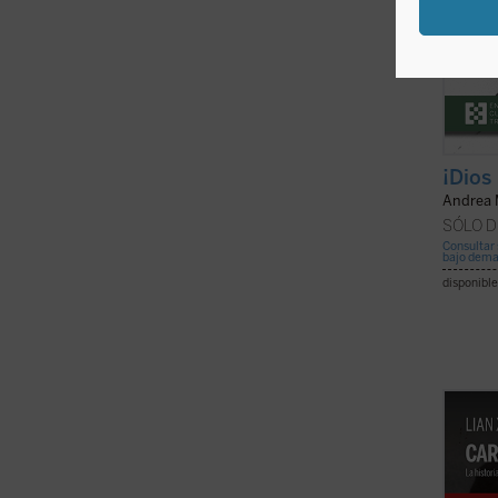
¡Dios
Andrea 
SÓLO D
Consultar 
bajo dem
disponible
Cartas
Zhao, 
arrest
1960 y