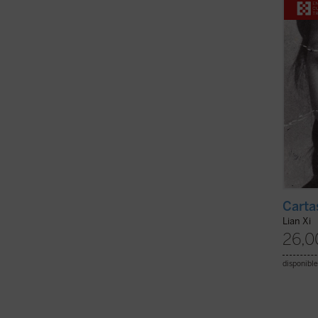
Revolu
víctim
mantuv
Carta
Lian Xi
26,0
disponible