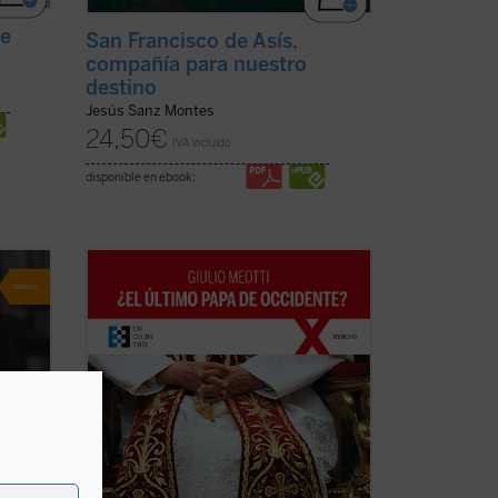
re
San Francisco de Asís,
compañía para nuestro
destino
Jesús Sanz Montes
24,50
€
IVA incluido
disponible en ebook:
«Joseph Ratzinger ha sido, como Meotti
 vida
lo describe, un coloso, finalmente
ne ha
'derrotado' en sus esfuerzos por salvar a
e no
la civilización occidental, pero que ha
a de
dejado detrás de sí los códigos que aún
o y de
pueden permitir a la humanidad arreglar
las ...
(ver ficha)