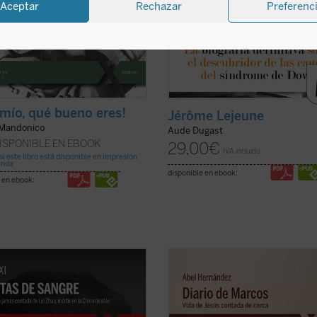
Aceptar
Rechazar
Preferenc
 mío, qué bueno eres!
Jérôme Lejeune
Mandonico
Aude Dugast
ISPONIBLE EN EBOOK
29,00
€
IVA incluido
si este libro está disponible en impresión
anda
disponible en ebook:
 en ebook:
 de sangre
relata la historia de Lin
El autor afila su pluma y despliega 
una poeta y periodista china
maestría como cronista para dar co
ada por el régimen de Mao en
vida a la historia de Jesús de Nazar
 ejecutada en la cúspide de la
que es «contada de cerca» por un 