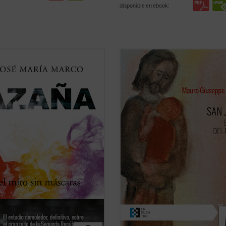
disponible en ebook:
fesor, escritor y columnista José
San José fue llamado a materializa
Marco, autor hace ya treinta años
paternidad de Dios hacia el Hijo
 de las más importantes
encarnado. Una vocación, un camin
fías de Manuel Azaña, ha
vividos en el silencio, porque tendía
sto este nuevo ensayo histórico-
escucha de una Palabra que se hiz
o sobre el escritor y político de
Presencia en su casa. Con él, Dios
 de Henares ...
(ver ficha)
no ha querido ...
(ver ficha)