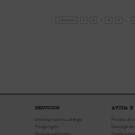
« Anterior
1
2
3
4
5
…
SERVICIOS
AYUDA E
Descarga nuestro catálogo
Proceso de 
Foreign rights
Descarga de
Servicios editoriales
Gastos y plaz