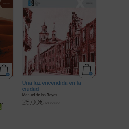
os, a
sociales, su biografía es a la par una
muestra de la implicación en el
ministerio del ...
(ver ficha)
Una luz encendida en la
ciudad
Manuel de los Reyes
25,00
€
IVA incluido