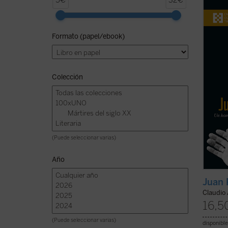
5€
32€
beatif
Lucian
Juan P
Formato (papel/ebook)
más br
ha ten
person
Colección
(Puede seleccionar varias)
Año
Juan 
Claudio 
16,5
(Puede seleccionar varias)
disponible