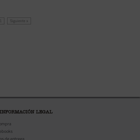
11
Siguiente »
 INFORMACIÓN LEGAL
compra
 ebooks
os de entrega