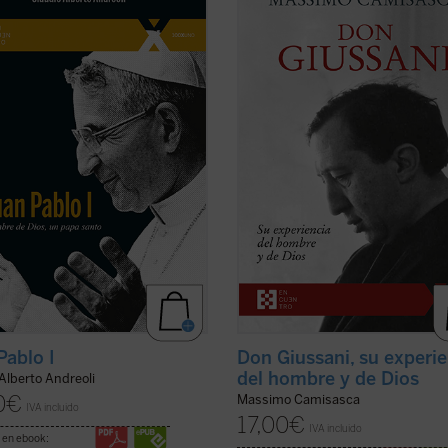
icado el Siervo de Dios Albino
grandes educadores del siglo XX. E
i, quien fue papa con el nombre de
obra, escrita por uno de sus más
ablo I, con uno de los pontificados
estrechos colaboradores a lo largo
eves de la historia. El autor, que
cuarenta años, conforma una sinté
ido la gracia de conocer
biografía espiritual que permite c
almente al beato ...
(ver ficha)
con precisión ...
(ver ficha)
Pablo I
Don Giussani, su experi
del hombre y de Dios
Alberto Andreoli
0
€
Massimo Camisasca
IVA incluido
17,00
€
IVA incluido
 en ebook: