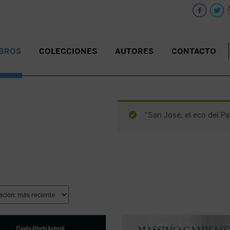
IBROS
COLECCIONES
AUTORES
CONTACTO
“San José, el eco del Pa
e septiembre de 2022 fue
Don Luigi Giussani fue uno de los 