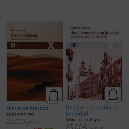
El autor afila su pluma y despliega su
Narra la vida de Marcelino de la Paz, quien
maestría como cronista para dar color y
ingresó en el noviciado de la Compañía de
vida a la historia de Jesús de Nazaret, que
Jesús. Docente, predicador, misionero,
es «contada de cerca» por un aún joven e
confesor e impulsor de obras sociales, su
inexperto evangelista Marcos, a quien
biografía es a la par una muestra de la
Jesús le encarga, nada más conocerle ...
implicación en el ministerio del ...
(ver ficha)
(ver ficha)
Una luz encendida en
Diario de Marcos
la ciudad
Abel Hernández
Manuel de los Reyes
22,00
€
IVA incluido
25,00
€
IVA incluido