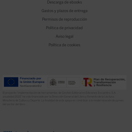
Descarga de ebooks
Gastos y plazos de entrega
Permisos de reproducción
Política de privacidad
Aviso legal
Política de cookies
El proyecto “Implementación de herramientas de Gestión Editorial en Ediciones Encuentro, S.A.
anualidad 2022” ha sido financiado por la Dirección General del Libro y Fomento de la Lectura,
Ministerio de Cultura y Deporte. La finalidad de este apoyo es contribuir a la modernización de pymes
del sector del libro.