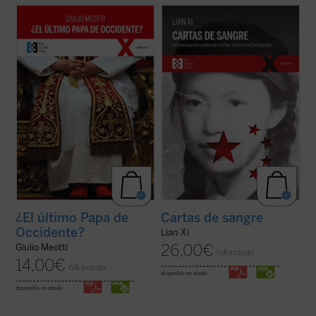
«Joseph Ratzinger ha sido, como Meotti lo
Cartas de sangre
relata la historia de Lin
describe, un coloso, finalmente 'derrotado'
Zhao, una poeta y periodista china
en sus esfuerzos por salvar a la
arrestada por el régimen de Mao en 1960 y
civilización occidental, pero que ha dejado
ejecutada en la cúspide de la Revolución
detrás de sí los códigos que aún pueden
Cultural. Sola entre las víctimas de la
permitir a la humanidad arreglar las ...
(ver
dictadura maoísta, mantuvo una ...
(ver
ficha)
ficha)
¿El último Papa de
Cartas de sangre
Occidente?
Lian Xi
26,00
€
Giulio Meotti
IVA incluido
14,00
€
IVA incluido
disponible en ebook:
disponible en ebook: