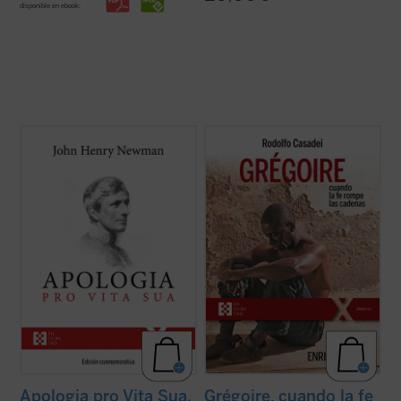
disponible en ebook:
Considerada una obra cumbre de la
Grégoire Ahongbonon ha realizado un
literatura autobiográfica universal, supuso
pequeño milagro en Costa de Marfil, Benín,
para su autor la anhelada oportunidad de
Togo y Burkina Faso: rescatar en tan solo
defenderse frente a la incomprensión y el
veinticinco años a sesenta mil personas
rechazo que había causado en Inglaterra
con enfermedad mental, estigmatizadas,
su conversión al catolicismo. La presente ...
marginadas, encadenadas por ser ...
(ver
(ver ficha)
ficha)
Apologia pro Vita Sua.
Grégoire, cuando la fe