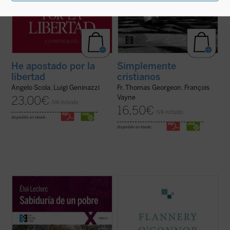
He apostado por la
Simplemente
libertad
cristianos
Angelo Scola, Luigi Geninazzi
Fr. Thomas Georgeon, François
Vayne
23,00
€
IVA incluido
16,50
€
IVA incluido
disponible en ebook:
disponible en ebook:
En este gran clásico de la literatura
Flannery O'Connor escribió un diario que
espiritual, el franciscano francés Éloi
contenía una serie de «cartas dirigidas a
Leclerc lleva a cabo una entrañable
Dios». Consciente de que estaba haciendo
relectura de la «sabiduría» del Pobrecillo
una cosa inaudita, cuando lo terminó era
de Asís, llena de fuerte sensibilidad poética
evidente que la escritura del diario había
y con una perspectiva totalmente ...
(ver
supuesto un cambio en su vida....
(ver ficha)
ficha)