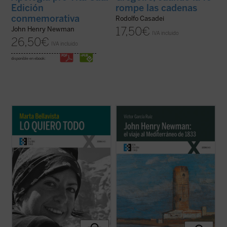
Edición
rompe las cadenas
conmemorativa
Rodolfo Casadei
17,50
€
John Henry Newman
IVA incluido
26,50
€
IVA incluido
disponible en ebook:
La vida de Marta, una larga carrera de
Partiendo de las cartas que John Henry
apenas veintisiete años, se tornará
Newman escribió a su familia y amigos
dramática y lúcida con la reaparición de la
previamente y durante su viaje por el
enfermedad que la llevaría a la muerte dos
Mediterráneo de 1833, el autor del libro
años después. Marta afrontará esta
traza los orígenes, el desarrollo y las
circunstancia como ocasión para vivir ...
consecuencias de la verdadera odisea
(ver ficha)
interior ...
(ver ficha)