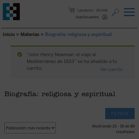
Saltar al contenido.
1 producto
28,00€
Club Encuentro
Inicio
>
Materias
>
Biografía: religiosa y espiritual
“John Henry Newman: el viaje al
Mediterráneo de 1833” se ha añadido a tu
carrito.
Ver carrito
Biografía: religiosa y espiritual
FILTROS
Mostrando 25 - 36 de 89
resultados