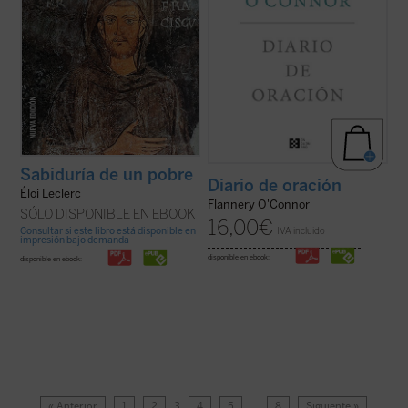
Sabiduría de un pobre
Diario de oración
Éloi Leclerc
Flannery O'Connor
SÓLO DISPONIBLE EN EBOOK
16,00
€
Consultar si este libro está disponible en
IVA incluido
impresión bajo demanda
disponible en ebook:
disponible en ebook:
« Anterior
1
2
3
4
5
…
8
Siguiente »