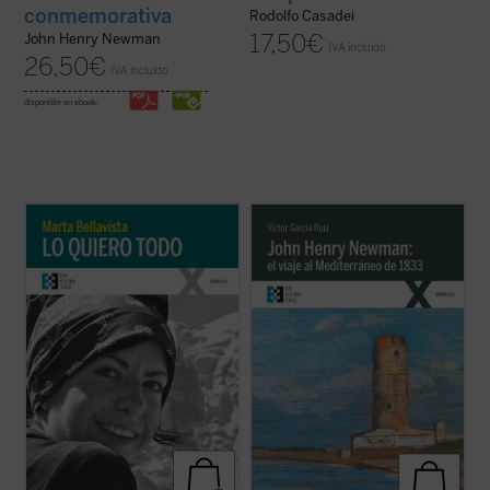
conmemorativa
Rodolfo Casadei
17,50
€
John Henry Newman
IVA incluido
26,50
€
IVA incluido
disponible en ebook:
La vida de Marta, una larga carrera de
Partiendo de las cartas que John Henry
apenas veintisiete años, se tornará
Newman escribió a su familia y amigos
dramática y lúcida con la reaparición de la
previamente y durante su viaje por el
enfermedad que la llevaría a la muerte dos
Mediterráneo de 1833, el autor del libro
años después. Marta afrontará esta
traza los orígenes, el desarrollo y las
circunstancia como ocasión para vivir ...
consecuencias de la verdadera odisea
(ver ficha)
interior ...
(ver ficha)