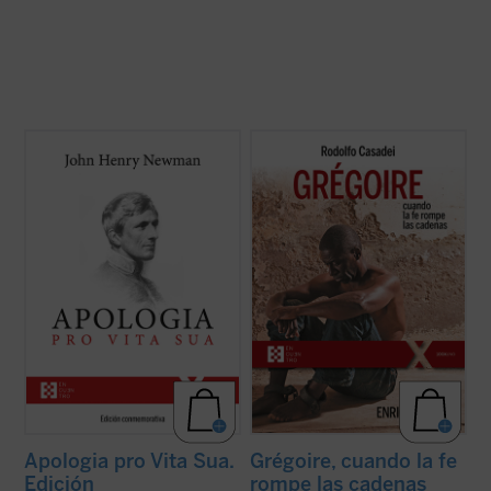
Considerada una obra cumbre de la
Grégoire Ahongbonon ha realizado un
literatura autobiográfica universal, supuso
pequeño milagro en Costa de Marfil, Benín,
para su autor la anhelada oportunidad de
Togo y Burkina Faso: rescatar en tan solo
defenderse frente a la incomprensión y el
veinticinco años a sesenta mil personas
rechazo que había causado en Inglaterra
con enfermedad mental, estigmatizadas,
su conversión al catolicismo. La presente ...
marginadas, encadenadas por ser ...
(ver
(ver ficha)
ficha)
Apologia pro Vita Sua.
Grégoire, cuando la fe
Edición
rompe las cadenas