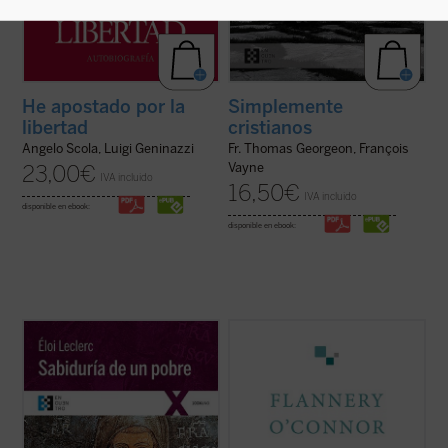
He apostado por la
Simplemente
libertad
cristianos
Angelo Scola, Luigi Geninazzi
Fr. Thomas Georgeon, François
Vayne
23,00
€
IVA incluido
16,50
€
IVA incluido
disponible en ebook:
disponible en ebook:
En este gran clásico de la literatura
Flannery O'Connor escribió un diario que
espiritual, el franciscano francés Éloi
contenía una serie de «cartas dirigidas a
Leclerc lleva a cabo una entrañable
Dios». Consciente de que estaba haciendo
relectura de la «sabiduría» del Pobrecillo
una cosa inaudita, cuando lo terminó era
de Asís, llena de fuerte sensibilidad poética
evidente que la escritura del diario había
y con una perspectiva totalmente ...
(ver
supuesto un cambio en su vida....
(ver ficha)
ficha)