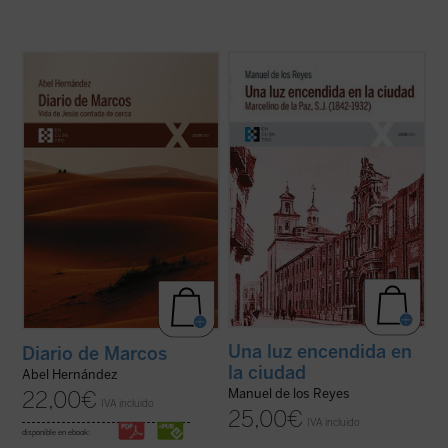
El autor afila su pluma y despliega su
Narra la vida de Marcelino de la Paz, quien
maestría como cronista para dar color y
ingresó en el noviciado de la Compañía de
vida a la historia de Jesús de Nazaret, que
Jesús. Docente, predicador, misionero,
es «contada de cerca» por un aún joven e
confesor e impulsor de obras sociales, su
inexperto evangelista Marcos, a quien
biografía es a la par una muestra de la
Jesús le encarga, nada más conocerle ...
implicación en el ministerio del ...
(ver ficha)
(ver ficha)
Una luz encendida en
Diario de Marcos
la ciudad
Abel Hernández
Manuel de los Reyes
22,00
€
IVA incluido
25,00
€
IVA incluido
disponible en ebook: