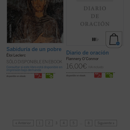
Sabiduría de un pobre
Diario de oración
Éloi Leclerc
Flannery O'Connor
SÓLO DISPONIBLE EN EBOOK
16,00
€
Consultar si este libro está disponible en
IVA incluido
impresión bajo demanda
disponible en ebook:
disponible en ebook:
« Anterior
1
2
3
4
5
…
8
Siguiente »