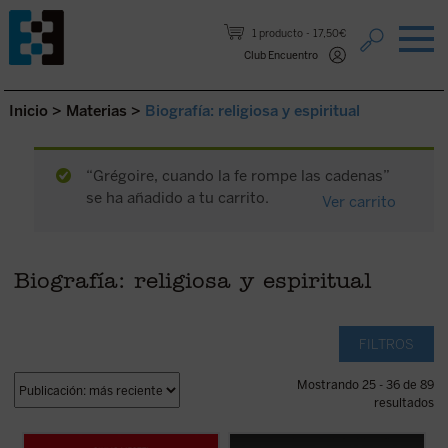
Saltar al contenido.
1 producto
17,50€
Club Encuentro
Inicio
>
Materias
>
Biografía: religiosa y espiritual
“Grégoire, cuando la fe rompe las cadenas”
se ha añadido a tu carrito.
Ver carrito
Biografía: religiosa y espiritual
FILTROS
Mostrando 25 - 36 de 89
resultados