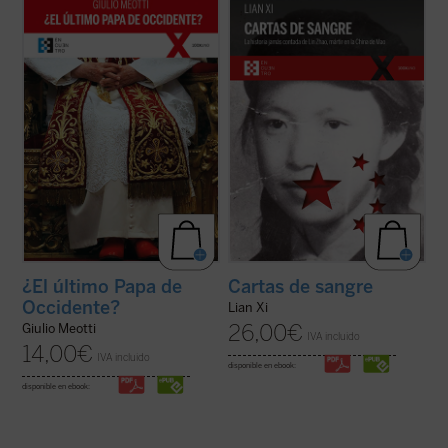
«Joseph Ratzinger ha sido, como Meotti lo
Cartas de sangre
relata la historia de Lin
describe, un coloso, finalmente 'derrotado'
Zhao, una poeta y periodista china
en sus esfuerzos por salvar a la
arrestada por el régimen de Mao en 1960 y
civilización occidental, pero que ha dejado
ejecutada en la cúspide de la Revolución
detrás de sí los códigos que aún pueden
Cultural. Sola entre las víctimas de la
permitir a la humanidad arreglar las ...
(ver
dictadura maoísta, mantuvo una ...
(ver
ficha)
ficha)
¿El último Papa de
Cartas de sangre
Occidente?
Lian Xi
26,00
€
Giulio Meotti
IVA incluido
14,00
€
IVA incluido
disponible en ebook:
disponible en ebook: