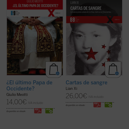
«Joseph Ratzinger ha sido, como Meotti lo
Cartas de sangre
relata la historia de Lin
describe, un coloso, finalmente 'derrotado'
Zhao, una poeta y periodista china
en sus esfuerzos por salvar a la
arrestada por el régimen de Mao en 1960 y
civilización occidental, pero que ha dejado
ejecutada en la cúspide de la Revolución
detrás de sí los códigos que aún pueden
Cultural. Sola entre las víctimas de la
permitir a la humanidad arreglar las ...
(ver
dictadura maoísta, mantuvo una ...
(ver
ficha)
ficha)
¿El último Papa de
Cartas de sangre
Occidente?
Lian Xi
26,00
€
Giulio Meotti
IVA incluido
14,00
€
IVA incluido
disponible en ebook:
disponible en ebook: