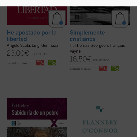
He apostado por la
Simplemente
libertad
cristianos
Angelo Scola, Luigi Geninazzi
Fr. Thomas Georgeon, François
Vayne
23,00
€
IVA incluido
16,50
€
IVA incluido
disponible en ebook:
disponible en ebook:
En este gran clásico de la literatura
Flannery O'Connor escribió un diario que
espiritual, el franciscano francés Éloi
contenía una serie de «cartas dirigidas a
Leclerc lleva a cabo una entrañable
Dios». Consciente de que estaba haciendo
relectura de la «sabiduría» del Pobrecillo
una cosa inaudita, cuando lo terminó era
de Asís, llena de fuerte sensibilidad poética
evidente que la escritura del diario había
y con una perspectiva totalmente ...
(ver
supuesto un cambio en su vida....
(ver ficha)
ficha)