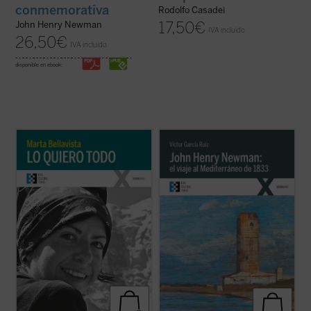
conmemorativa
Rodolfo Casadei
17,50
€
John Henry Newman
IVA incluido
26,50
€
IVA incluido
disponible en ebook:
La vida de Marta, una larga carrera de
Partiendo de las cartas que John Henry
apenas veintisiete años, se tornará
Newman escribió a su familia y amigos
dramática y lúcida con la reaparición de la
previamente y durante su viaje por el
enfermedad que la llevaría a la muerte dos
Mediterráneo de 1833, el autor del libro
años después. Marta afrontará esta
traza los orígenes, el desarrollo y las
circunstancia como ocasión para vivir ...
consecuencias de la verdadera odisea
(ver ficha)
interior ...
(ver ficha)