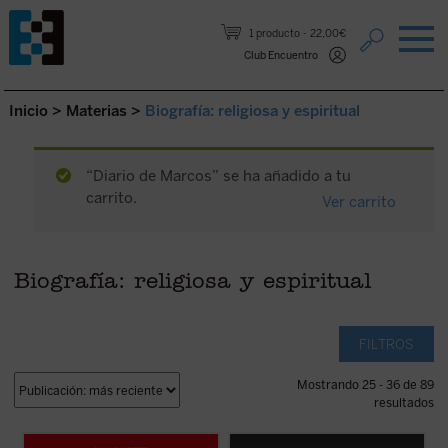
Saltar al contenido.
1 producto
22,00€
Club Encuentro
Inicio
>
Materias
>
Biografía: religiosa y espiritual
“Diario de Marcos” se ha añadido a tu
carrito.
Ver carrito
Biografía: religiosa y espiritual
FILTROS
Mostrando 25 - 36 de 89
resultados