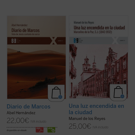
El autor afila su pluma y despliega su
Narra la vida de Marcelino de la Paz, quien
maestría como cronista para dar color y
ingresó en el noviciado de la Compañía de
vida a la historia de Jesús de Nazaret, que
Jesús. Docente, predicador, misionero,
es «contada de cerca» por un aún joven e
confesor e impulsor de obras sociales, su
inexperto evangelista Marcos, a quien
biografía es a la par una muestra de la
Jesús le encarga, nada más conocerle ...
implicación en el ministerio del ...
(ver ficha)
(ver ficha)
Una luz encendida en
Diario de Marcos
la ciudad
Abel Hernández
Manuel de los Reyes
22,00
€
IVA incluido
25,00
€
IVA incluido
disponible en ebook: