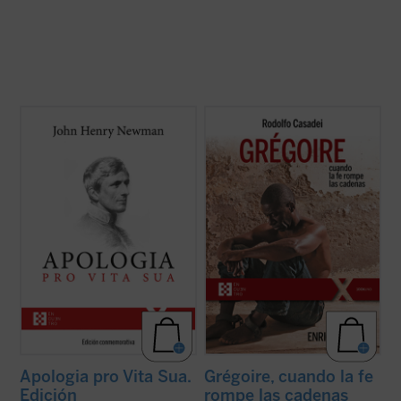
Considerada una obra cumbre de la
Grégoire Ahongbonon ha realizado un
literatura autobiográfica universal, supuso
pequeño milagro en Costa de Marfil, Benín,
para su autor la anhelada oportunidad de
Togo y Burkina Faso: rescatar en tan solo
defenderse frente a la incomprensión y el
veinticinco años a sesenta mil personas
rechazo que había causado en Inglaterra
con enfermedad mental, estigmatizadas,
su conversión al catolicismo. La presente ...
marginadas, encadenadas por ser ...
(ver
(ver ficha)
ficha)
Apologia pro Vita Sua.
Grégoire, cuando la fe
Edición
rompe las cadenas