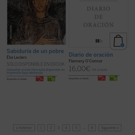
Sabiduría de un pobre
Diario de oración
Éloi Leclerc
Flannery O'Connor
SÓLO DISPONIBLE EN EBOOK
16,00
€
Consultar si este libro está disponible en
IVA incluido
impresión bajo demanda
disponible en ebook:
disponible en ebook:
« Anterior
1
2
3
4
5
…
8
Siguiente »