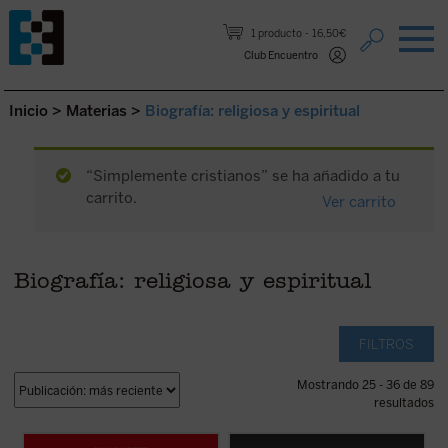
Saltar al contenido.
1 producto
16,50€
Club Encuentro
Inicio
>
Materias
>
Biografía: religiosa y espiritual
“Simplemente cristianos” se ha añadido a tu
carrito.
Ver carrito
Biografía: religiosa y espiritual
FILTROS
Mostrando 25 - 36 de 89
resultados