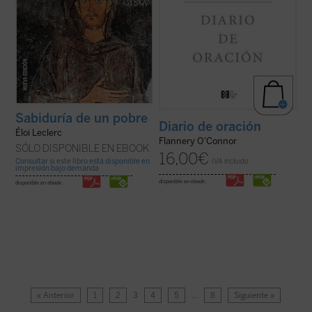
Sabiduría de un pobre
Diario de oración
Éloi Leclerc
Flannery O'Connor
SÓLO DISPONIBLE EN EBOOK
16,00
€
Consultar si este libro está disponible en
IVA incluido
impresión bajo demanda
disponible en ebook:
disponible en ebook:
« Anterior
1
2
3
4
5
…
8
Siguiente »