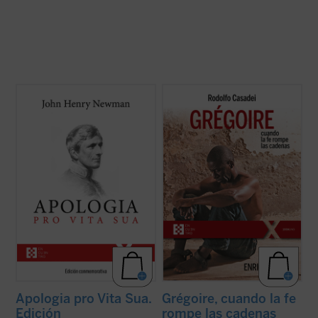
Considerada una obra cumbre de la
Grégoire Ahongbonon ha realizado un
literatura autobiográfica universal, supuso
pequeño milagro en Costa de Marfil, Benín,
para su autor la anhelada oportunidad de
Togo y Burkina Faso: rescatar en tan solo
defenderse frente a la incomprensión y el
veinticinco años a sesenta mil personas
rechazo que había causado en Inglaterra
con enfermedad mental, estigmatizadas,
su conversión al catolicismo. La presente ...
marginadas, encadenadas por ser ...
(ver
(ver ficha)
ficha)
Apologia pro Vita Sua.
Grégoire, cuando la fe
Edición
rompe las cadenas