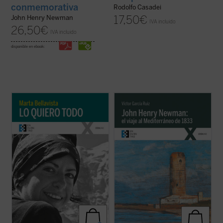
conmemorativa
Rodolfo Casadei
17,50
€
John Henry Newman
IVA incluido
26,50
€
IVA incluido
disponible en ebook:
La vida de Marta, una larga carrera de
Partiendo de las cartas que John Henry
apenas veintisiete años, se tornará
Newman escribió a su familia y amigos
dramática y lúcida con la reaparición de la
previamente y durante su viaje por el
enfermedad que la llevaría a la muerte dos
Mediterráneo de 1833, el autor del libro
años después. Marta afrontará esta
traza los orígenes, el desarrollo y las
circunstancia como ocasión para vivir ...
consecuencias de la verdadera odisea
(ver ficha)
interior ...
(ver ficha)