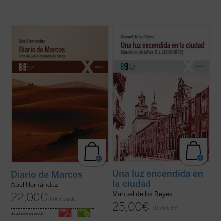
El autor afila su pluma y despliega su
Narra la vida de Marcelino de la Paz, quien
maestría como cronista para dar color y
ingresó en el noviciado de la Compañía de
vida a la historia de Jesús de Nazaret, que
Jesús. Docente, predicador, misionero,
es «contada de cerca» por un aún joven e
confesor e impulsor de obras sociales, su
inexperto evangelista Marcos, a quien
biografía es a la par una muestra de la
Jesús le encarga, nada más conocerle ...
implicación en el ministerio del ...
(ver ficha)
(ver ficha)
Una luz encendida en
Diario de Marcos
la ciudad
Abel Hernández
Manuel de los Reyes
22,00
€
IVA incluido
25,00
€
IVA incluido
disponible en ebook: