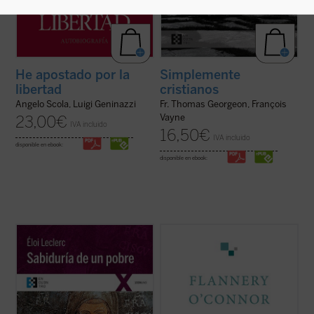
He apostado por la
Simplemente
libertad
cristianos
Angelo Scola, Luigi Geninazzi
Fr. Thomas Georgeon, François
Vayne
23,00
€
IVA incluido
16,50
€
IVA incluido
disponible en ebook:
disponible en ebook:
En este gran clásico de la literatura
Flannery O'Connor escribió un diario que
espiritual, el franciscano francés Éloi
contenía una serie de «cartas dirigidas a
Leclerc lleva a cabo una entrañable
Dios». Consciente de que estaba haciendo
relectura de la «sabiduría» del Pobrecillo
una cosa inaudita, cuando lo terminó era
de Asís, llena de fuerte sensibilidad poética
evidente que la escritura del diario había
y con una perspectiva totalmente ...
(ver
supuesto un cambio en su vida....
(ver ficha)
ficha)