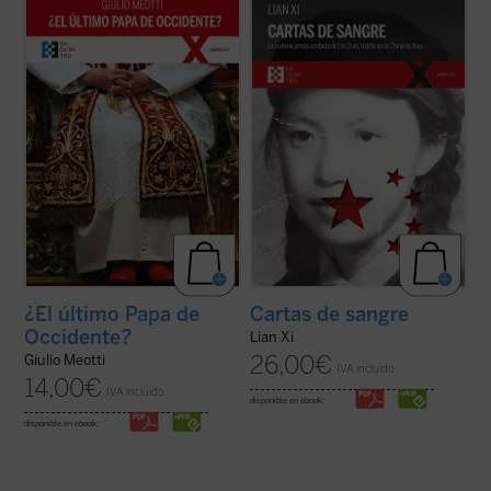
«Joseph Ratzinger ha sido, como Meotti lo
Cartas de sangre
relata la historia de Lin
describe, un coloso, finalmente 'derrotado'
Zhao, una poeta y periodista china
en sus esfuerzos por salvar a la
arrestada por el régimen de Mao en 1960 y
civilización occidental, pero que ha dejado
ejecutada en la cúspide de la Revolución
detrás de sí los códigos que aún pueden
Cultural. Sola entre las víctimas de la
permitir a la humanidad arreglar las ...
(ver
dictadura maoísta, mantuvo una ...
(ver
ficha)
ficha)
¿El último Papa de
Cartas de sangre
Occidente?
Lian Xi
26,00
€
Giulio Meotti
IVA incluido
14,00
€
IVA incluido
disponible en ebook:
disponible en ebook: