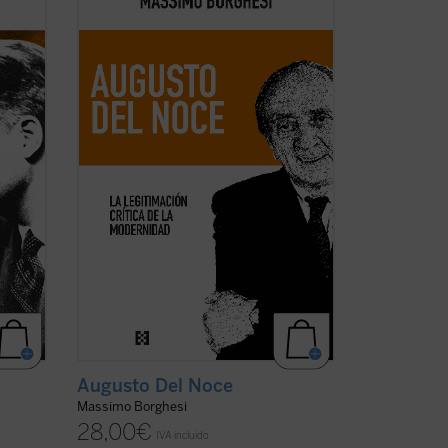
tain,
del pensamiento filosófico y político de
res de
Augusto Del Noce (1910-1989), pensador
ía
italiano destacado de la posguerra. Un
incide
camino ideal dominado, en los años
(ver
1940-1950, por una intención
fundamental: la ...
(ver ficha)
Augusto Del Noce
Massimo Borghesi
28,00
€
IVA incluido