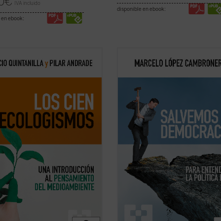
0
€
IVA incluido
disponible en ebook:
 en ebook:
n esbozo de la historia del
Un breve y muy efectivo texto filosó
ismo, los autores revisan el
político, donde reflexiones ordena
o de la crisis medioambiental en
eficaz e ingeniosamente sobre el p
sofía política, la ética y la filosofía
el tiempo, la revolución, la
a, explorando aspectos clave como
transformación de las sociedades, 
bilidad de una filosofía de la ...
(ver
papel de las ideologías y la nueva 
de hacer la ...
(ver ficha)