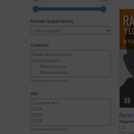
5€
37€
clásic
caract
pensam
Formato (papel/ebook)
compil
releva
(ver f
Colección
(Puede seleccionar varias)
Año
Ratzin
Alejand
(...)
(Puede seleccionar varias)