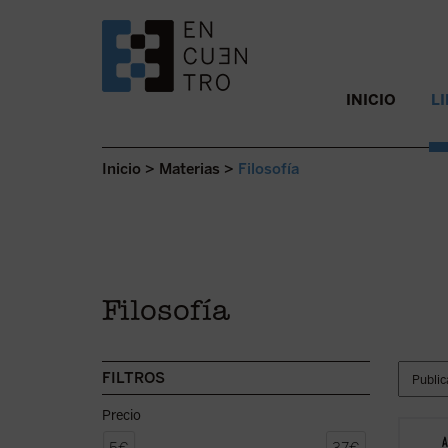
SALTAR AL CONTENIDO.
INICIO
L
Inicio
>
Materias
>
Filosofía
Filosofía
FILTROS
Precio
La con