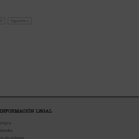
20
Siguiente »
 INFORMACIÓN LEGAL
compra
 ebooks
os de entrega