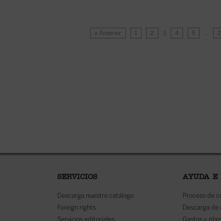
« Anterior
1
2
3
4
5
…
SERVICIOS
AYUDA E
Descarga nuestro catálogo
Proceso de 
Foreign rights
Descarga de
Servicios editoriales
Gastos y plaz