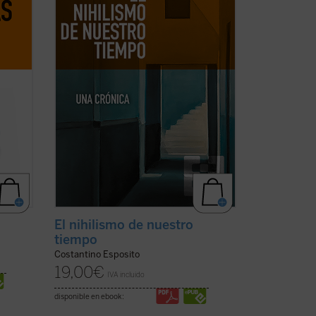
to de
abocaba a una pérdida de valores e
umen
ideales, plantea en estos momentos
cuestiones ...
(ver ficha)
El nihilismo de nuestro
tiempo
Costantino Esposito
19,00
€
IVA incluido
disponible en ebook: