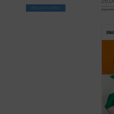
26,0
disponible
Tras u
ecolog
impact
la filo
crític
la posi
ficha)