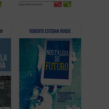
disponible en ebook:
fico-
Roberto Esteban Duque aporta un
das
recorrido exhaustivo y escalofriante de
oder,
todas las «mejoras» realizadas en los
últimos años, dejando claras las
el
peligrosas intenciones de los
forma
transhumanistas: «crear en el sentido
que se quiera la propia ...
(ver ficha)