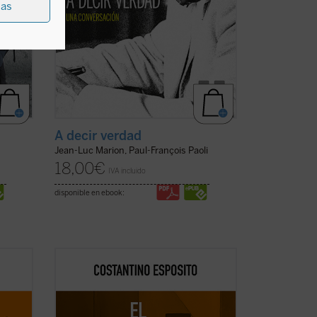
ias
A decir verdad
Jean-Luc Marion, Paul-François Paoli
18,00
€
IVA incluido
disponible en ebook:
n su
El nihilismo se ha convertido en nuestro
ición
tiempo en una cuestión abierta. ¿De qué
a
modo una forma de pensamiento que, en
o
el pasado, con sus críticas y propuestas,