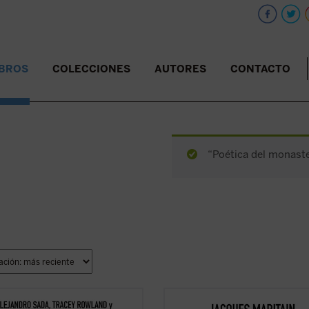
IBROS
COLECCIONES
AUTORES
CONTACTO
“Poética del monaster
versación y el diálogo con filósofos
Esta nueva edición es uno de los e