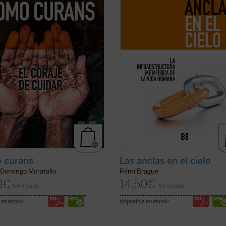
ntación y mecanización digital.
respecto del mundo del pensamien
cias a las que responden los
una época ya pasada, sino un res
los de este libro cuando ...
(ver
comprensivo ...
(ver ficha)
 curans
Las anclas en el cielo
 Domingo Moratalla
Rémi Brague
0
€
14,50
€
IVA incluido
IVA incluido
 en ebook:
disponible en ebook: