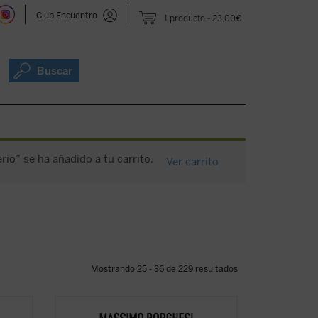
Club Encuentro
1 producto
23,00€
Buscar
io” se ha añadido a tu carrito.
Ver carrito
Mostrando 25 - 36 de 229 resultados
nsayos
Este libro pretende recorrer la evolución