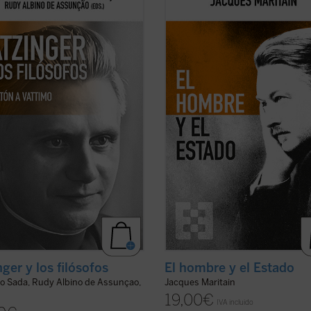
os y contemporáneos es una de las
más eruditos y pertinentes de Mari
erísticas más sobresalientes en el
conocido y consultado por los lecto
iento del papa teólogo. Una
su obra, los estudiosos de la filosof
ación de los interlocutores más
política y el público general, que co
ntes y una visión de conjunto de ...
con la ocasión del 50 aniversario ...
icha)
ficha)
ger y los filósofos
El hombre y el Estado
ro Sada, Rudy Albino de Assunçao,
Jacques Maritain
19,00
€
IVA incluido