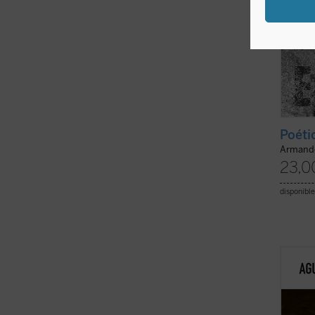
Poéti
Armand
23,0
disponible
El cui
ensanc
respon
las te