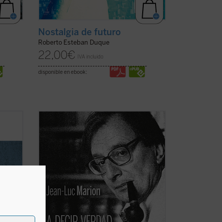
Nostalgia de futuro
Roberto Esteban Duque
22,00
€
IVA incluido
disponible en ebook:
ulta
¿Hacia dónde va el mundo? ¿Cuál es el
inicio
estado de la Iglesia? ¿Qué futuro tiene
bro
Europa? Estas son algunas de las
los
preguntas formuladas por el periodista
 que,
especializado en el mundo de la cultura
s. ...
Paul-François Paoli a las que Jean-Luc
Marion ...
(ver ficha)