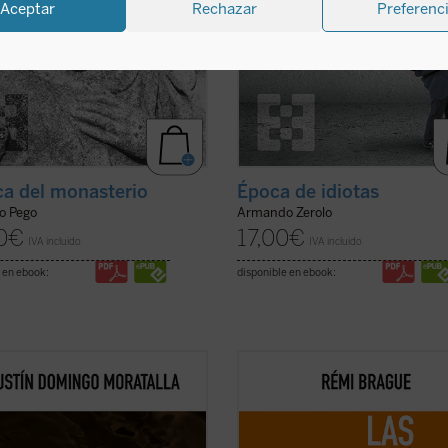
Aceptar
Rechazar
Preferenc
ca del monasterio
Época de idiotas
o Pego
Armando Zerolo
0
€
17,00
€
IVA incluido
IVA incluido
 en ebook:
disponible en ebook:
dado generativo requiere
Lo que el autor nos ofrece aquí, co
har los horizontes de la
combinación característica de erud
sabilidad personal para afrontar
e ingenio, no es la narración de un
ndencias a la desvinculación,
decadencia ni el lamento nostálgic