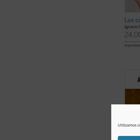
Los c
Ignacio 
24,0
disponible
Poétic
alrede
que co
antrop
hogar,
una pe
...
(ver 
Utilizamos c