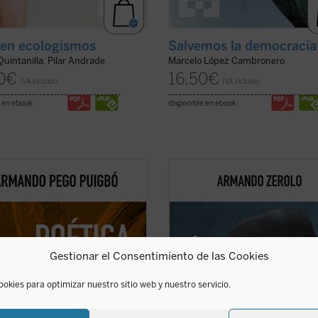
ien ecologismos
Salvemos la democracia
Quintanilla, Pilar Andrade
Marcelo López Cambronero
0
€
16,50
€
IVA incluido
IVA incluido
 en ebook:
disponible en ebook:
a del monasterio
reflexiona
«Hablar bien de nuestra época res
dor de los espacios fundamentales
contracultural», escribe el autor al 
nstituyen el horizonte social y
de este ensayo. Estamos ante un li
ológico de las tres figuras: el
que procura señalar precisamente 
 la escuela y la celda, reivindicando
aspectos positivos de una sociedad
dagogía humanista fundada en la
sin duda, está empeñada en no verlo
Gestionar el Consentimiento de las Cookies
ficha)
(ver ficha)
ookies para optimizar nuestro sitio web y nuestro servicio.