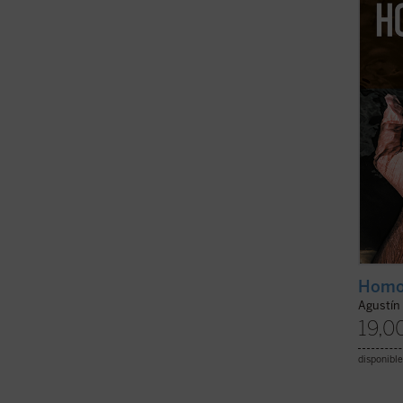
fragme
Tenden
capítu
ficha)
Homo
Agustín
19,0
disponible