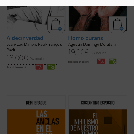
A decir verdad
Homo curans
Jean-Luc Marion, Paul-François
Agustín Domingo Moratalla
Paoli
19,00
€
IVA incluido
18,00
€
IVA incluido
disponible en ebook:
disponible en ebook:
Lo que el autor nos ofrece aquí, con su
El nihilismo se ha convertido en nuestro
combinación característica de erudición e
tiempo en una cuestión abierta. ¿De qué
ingenio, no es la narración de una
modo una forma de pensamiento que, en el
decadencia ni el lamento nostálgico
pasado, con sus críticas y propuestas,
respecto del mundo del pensamiento de
abocaba a una pérdida de valores e ideales,
una época ya pasada, sino un resumen
plantea en estos momentos cuestiones ...
comprensivo ...
(ver ficha)
(ver ficha)