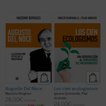
Este libro pretende recorrer la evolución
Tras un esbozo de la historia del
del pensamiento filosófico y político de
ecologismo, los autores revisan el impacto
Augusto Del Noce (1910-1989), pensador
de la crisis medioambiental en la filosofía
italiano destacado de la posguerra. Un
política, la ética y la filosofía crítica,
camino ideal dominado, en los años 1940-
explorando aspectos clave como la
1950, por una intención fundamental: la ...
posibilidad de una filosofía de la ...
(ver
(ver ficha)
ficha)
Augusto Del Noce
Los cien ecologismos
Massimo Borghesi
Ignacio Quintanilla, Pilar
Andrade
28,00
€
IVA incluido
24,00
€
IVA incluido