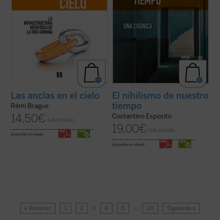
Las anclas en el cielo
El nihilismo de nuestro
tiempo
Rémi Brague
14,50
€
Costantino Esposito
IVA incluido
19,00
€
IVA incluido
disponible en ebook:
disponible en ebook:
« Anterior
1
2
3
4
5
…
20
Siguiente »