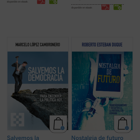
disponible en ebook:
disponible en ebook:
Un breve y muy efectivo texto filosófico-
Roberto Esteban Duque aporta un
político, donde reflexiones ordenadas
recorrido exhaustivo y escalofriante de
eficaz e ingeniosamente sobre el poder, el
todas las «mejoras» realizadas en los
tiempo, la revolución, la transformación de
últimos años, dejando claras las peligrosas
las sociedades, el papel de las ideologías y
intenciones de los transhumanistas: «crear
la nueva forma de hacer la ...
(ver ficha)
en el sentido que se quiera la propia ...
(ver
ficha)
Salvemos la
Nostalgia de futuro