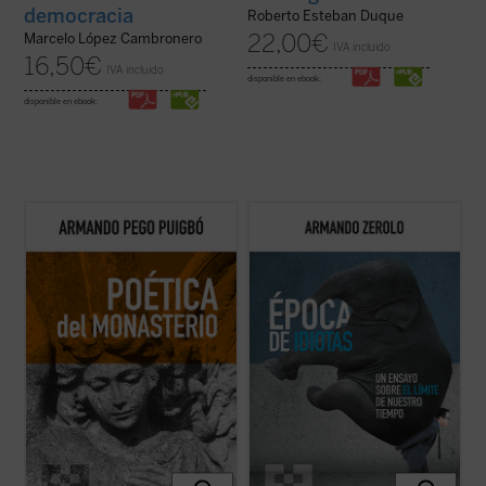
democracia
Roberto Esteban Duque
22,00
€
Marcelo López Cambronero
IVA incluido
16,50
€
IVA incluido
disponible en ebook:
disponible en ebook:
Poética del monasterio
reflexiona
«Hablar bien de nuestra época resulta
alrededor de los espacios fundamentales
contracultural», escribe el autor al inicio de
que constituyen el horizonte social y
este ensayo. Estamos ante un libro que
antropológico de las tres figuras: el hogar,
procura señalar precisamente los
la escuela y la celda, reivindicando una
aspectos positivos de una sociedad que,
pedagogía humanista fundada en la ...
(ver
sin duda, está empeñada en no verlos. ...
ficha)
(ver ficha)