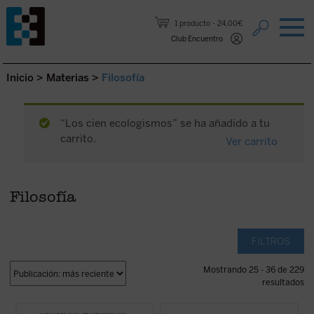
Saltar al contenido.
1 producto
24,00€
Club Encuentro
Inicio
>
Materias
>
Filosofía
“Los cien ecologismos” se ha añadido a tu
carrito.
Ver carrito
Filosofía
FILTROS
Mostrando 25 - 36 de 229
resultados