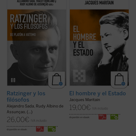
La conversación y el diálogo con filósofos
Esta nueva edición es uno de los ensayos
clásicos y contemporáneos es una de las
más eruditos y pertinentes de Maritain,
características más sobresalientes en el
conocido y consultado por los lectores de
pensamiento del papa teólogo. Una
su obra, los estudiosos de la filosofía
compilación de los interlocutores más
política y el público general, que coincide
relevantes y una visión de conjunto de ...
con la ocasión del 50 aniversario ...
(ver
(ver ficha)
ficha)
Ratzinger y los
El hombre y el Estado
filósofos
Jacques Maritain
19,00
€
Alejandro Sada, Rudy Albino de
IVA incluido
Assunçao, (...)
26,00
€
disponible en ebook:
IVA incluido
disponible en ebook: