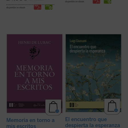
disponible en ebook:
disponible en ebook:
Este volumen incluye
Memoria sobre mis
Estas páginas ofrecen las lecciones, el
primeros veinte años
y
Memoria en torno a
diálogo en asamblea y la síntesis, hasta
mis escritos
. Ambas Memorias nos
ahora inéditos, de Luigi Giussani con
permiten conocer la vida y la obra de Henri
jóvenes universitarios de Comunión y
de Lubac desde su nacimiento en 1896
Liberación en 1985. Giussani propone una
hasta el final de su período militar ...
(ver
inversión de perspectiva: las necesidades
ficha)
...
(ver ficha)
El encuentro que
Memoria en torno a
despierta la esperanza
mis escritos