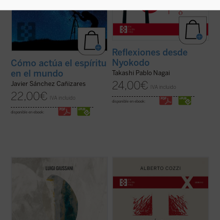
Reflexiones desde
Nyokodo
Cómo actúa el espíritu
en el mundo
Takashi Pablo Nagai
24,00
€
Javier Sánchez Cañizares
IVA incluido
22,00
€
IVA incluido
disponible en ebook:
disponible en ebook:
Giussani continúa su diálogo abierto en
¿Qué Dios?
nos recuerda que el discurso
este tercer y último volumen dedicado a la
sobre Dios no es meramente un ejercicio
caridad, junto con su condición esencial, el
intelectual, sino una apertura, un desafío a
sacrificio, y su consecuencia práctica, la
ampliar nuestra comprensión de la
virginidad....
(ver ficha)
experiencia humana....
(ver ficha)