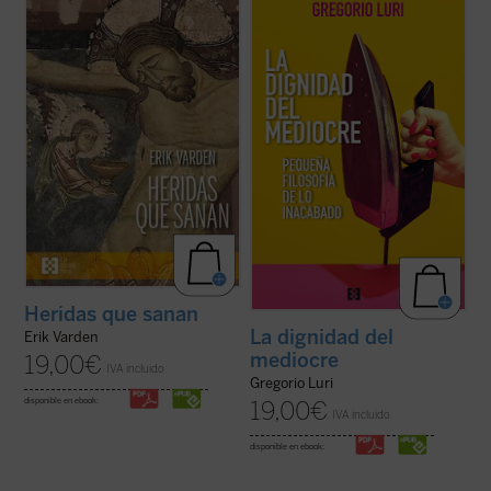
Gregorio Luri nos conduce por un viaje
¿Qué hacer cuando el sufrimiento se
filosófico para mostrarnos que nuestra
vuelve insoportable y las respuestas
condición intermedia —entre la animalidad
convencionales ya no bastan? El monje y
y la divinidad, entre el ser y la nada— es, en
obispo Erik Varden nos propone un camino.
realidad, la fuente de nuestra dignidad. Un
Inspirándose en un antiguo poema
canto a la condición ...
(ver ficha)
cisterciense, este libro nos invita a
contemplar ...
(ver ficha)
Heridas que sanan
La dignidad del
Erik Varden
mediocre
19,00
€
IVA incluido
Gregorio Luri
disponible en ebook:
19,00
€
IVA incluido
disponible en ebook: