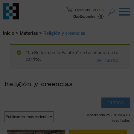
Saltar al contenido.
1 producto
21,00€
Club Encuentro
Inicio
>
Materias
>
Religión y creencias
“La Belleza en la Palabra” se ha añadido a tu
carrito.
Ver carrito
Religión y creencias
FILTROS
Mostrando 25 - 36 de 470
resultados