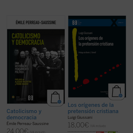
Catolicismo y democracia
recorre la
En este libro lúcido y provocador, Luigi
evolución del pensamiento político católico
Giussani se adentra en la cuestión decisiva
desde la Revolución francesa hasta hoy.
del cristianismo: su pretensión única e
Émile Perreau-Saussine analiza cómo la
irreductible.
Los orígenes de la pretensión
Iglesia respondió a la democracia liberal,
cristiana
no es un tratado teológico, sino
un sistema para el que no ...
(ver ficha)
una propuesta ...
(ver ficha)
Los orígenes de la
pretensión cristiana
Catolicismo y
democracia
Luigi Giussani
18,00
€
Émile Perreau-Saussine
IVA incluido
24,00
€
IVA incluido