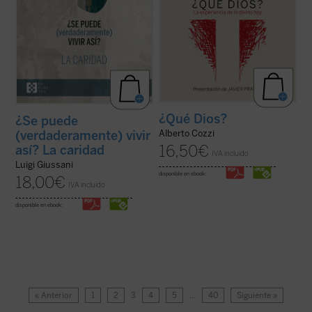
¿Qué Dios?
¿Se puede
(verdaderamente) vivir
Alberto Cozzi
16,50
€
así? La caridad
IVA incluido
Luigi Giussani
disponible en ebook:
18,00
€
IVA incluido
disponible en ebook:
« Anterior
1
2
3
4
5
…
40
Siguiente »