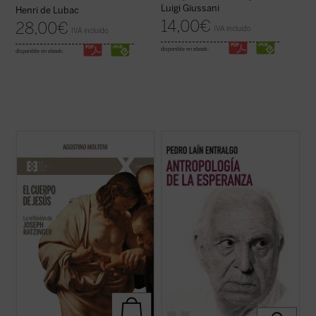
Luigi Giussani
Henri de Lubac
14,00
€
28,00
€
IVA incluido
IVA incluido
disponible en ebook:
disponible en ebook:
Este ensayo se adentra en preguntas tan
Este libro nos invita a reflexionar sobre uno
simples como profundas: ¿qué significa
de los motores fundamentales del ser
que Jesús tuvo un cuerpo como el
humano: la esperanza. A través de un
nuestro? ¿Cómo pensó Joseph Ratzinger
análisis profundo y accesible, el autor
el cuerpo de Jesús? No como un detalle
explora cómo este concepto ha guiado
más de la fe cristiana, sino como una clave
nuestra historia, desde sus raíces más ...
para ...
(ver ficha)
(ver ficha)