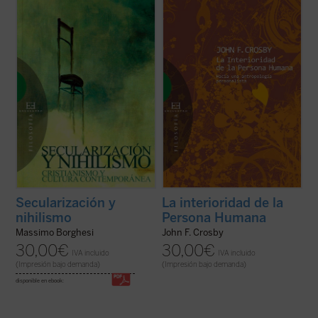
impensable hace sólo unas décadas es sin
filosófica, desde la filosofía del
duda uno de los fenómenos que
personalismo cristiano, de los últimos
caracterizan el actual momento histórico.
años. ¿Qué significan exactamente
Este hecho es lo que ha llevado a Massimo
afirmaciones tan familiares como que
Borghesi a ...
(ver ficha)
"cada ...
(ver ficha)
Secularización y
La interioridad de la
nihilismo
Persona Humana
Massimo Borghesi
John F. Crosby
30,00
€
30,00
€
IVA incluido
IVA incluido
(Impresión bajo demanda)
(Impresión bajo demanda)
disponible en ebook: