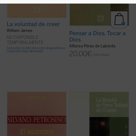
La voluntad de creer
William James
Pensar a Dios. Tocar a
NO DISPONIBLE
Dios
TEMPORALMENTE
Alfonso Pérez de Laborda
Consultar si este libro está disponible en
impresión bajo demanda
20,00
€
IVA incluido
En estas páginas se propone una
"Por el simple hecho de su presencia en la
interpretación del asombro entendido
naturaleza, el hombre impone al cosmos,
como un momento de la experiencia de ver,
primero una cierta urdimbre, y después
como «lo que nos impresiona en el
una cierta estructura; el resultado de esta
esplendor de su aparición», como una
doble condición es la de constituir él, el
forma de respuesta al avance de lo que se
hombre, en el campo de nuestra ...
(ver
manifiesta....
(ver ficha)
ficha)