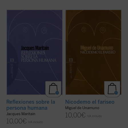
«... cada ser humano es, como el bruto, la
«En esos momentos de obstinada lucha
planta o el átomo, un individuo, es decir, un
interior, cuando bajo las pavesas de lo
fragmento de una especie, una parte de
racional me levantaba el corazón la
este universo, un punto singular de la
sustancia de las cosas que se esperan en
inmensa red de fuerzas e influencias
esos momentos de solemne crisis, para
cósmicas, étnicas, históricas, a cuyas ...
afirmar mi personalidad sobre la
(ver ficha)
personalidad de la ...
(ver ficha)
Reflexiones sobre la
Nicodemo el fariseo
persona humana
Miguel de Unamuno
10,00
€
Jacques Maritain
IVA incluido
10,00
€
IVA incluido