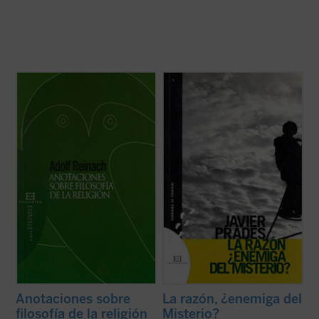
Escritas durante su servicio en el cuerpo
«Se puede suponer que en la historia de la
de artillería del ejército alemán durante la
cultura y el pensamiento occidentales han
Primera Guerra Mundial, las presentes
existido motivos por los que la razón ha
Anotaciones
, que ejercieron una influencia
llegado a ser enemiga del Misterio, pero
decisiva en el itinerario de filósofos como
esta hipótesis no se quiere tomar como
Edith Stein, constituyen ...
(ver ficha)
definitiva; lo que se quiere es ponerla ...
(ver
ficha)
Anotaciones sobre
La razón, ¿enemiga del
filosofía de la religión
Misterio?