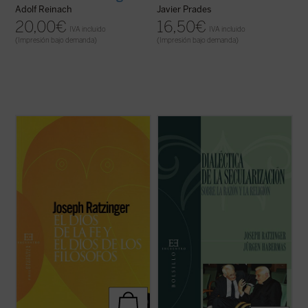
Adolf Reinach
Javier Prades
20,00
€
16,50
€
IVA incluido
IVA incluido
(Impresión bajo demanda)
(Impresión bajo demanda)
«El conocimiento de que Dios es un Dios
El 19 de enero de 2004, en la Academia
referido al mundo y al hombre, que opera
Católica de Baviera en Múnich, tuvo lugar
dentro de la historia, o, dicho más
un hecho insólito en el mundo actual: uno de
hondamente, el conocimiento de que Dios
los más importantes filósofos vivos,
es persona, y que sale al encuentro del tú,
Jürgen Habermas, debatía en público con
este conocimiento exige sin duda un nuevo
uno de los principales representantes ...
...
(ver ficha)
(ver ficha)