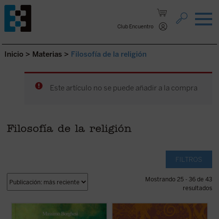
Saltar al contenido.
Club Encuentro
Inicio
>
Materias
>
Filosofía de la religión
Este artículo no se puede añadir a la compra
Filosofía de la religión
FILTROS
Mostrando 25 - 36 de 43
resultados
Que «lo religioso» ha vuelto a recuperar
Este libro es probablemente la contribución
una importancia cultural y social
original más significativa a la antropología