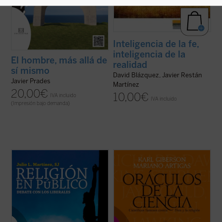
Inteligencia de la fe,
inteligencia de la
El hombre, más allá de
realidad
sí mismo
David Blázquez, Javier Restán
Javier Prades
Martínez
20,00
€
10,00
€
IVA incluido
IVA incluido
(Impresión bajo demanda)
Este libro entra de lleno en la cuestión de la
La ciencia forma parte de nuestra
presencia pública de la religión estudiando
compresión contemporánea del mundo y
una tradición ---la liberal---, que ha sido
de nuestra esperanza en el futuro. Para
determinante en los últimos siglos del
algunos ha desplazado a la religión, y los
pensamiento occidental. Es una corriente
creyentes deben afrontar los desafíos
que, si entre los siglos XVII ...
(ver ficha)
planteados por la ciencia. Sin embargo,
pocos tienen ...
(ver ficha)