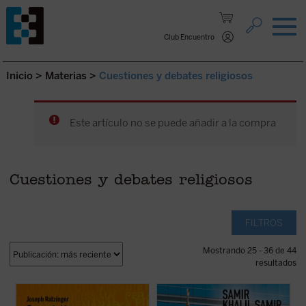
Saltar al contenido.
Club Encuentro
Inicio
>
Materias
>
Cuestiones y debates religiosos
Este artículo no se puede añadir a la compra
Cuestiones y debates religiosos
FILTROS
Mostrando 25 - 36 de 44
resultados
Este libro reúne diversas conferencias y
El periodista Fernando de Haro se adentra
entrevistas llevadas a cabo por Joseph
en el mundo del islam tratando cuestiones