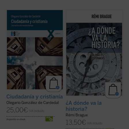
Olegario González de Cardedal, premio
En este libro-entrevista Rémi Brague
Joseph Ratzinger 2011, reflexiona aquí
realiza una aguda reflexión sobre cuál
sobre las actuales relaciones entre
sería el sentido de la historia para el
Humanidad, ciudadanía y cristianía,
hombre "posmoderno", quien considera
entendiendo esta última como la
ingenuo todo intento de buscar en ella el
configuración personal de un hombre por
reflejo de un significado o los motivos para
las realidades ...
(ver ficha)
...
(ver ficha)
Ciudadanía y cristianía
¿A dónde va la
Olegario González de Cardedal
historia?
25,00
€
IVA incluido
Rémi Brague
disponible en ebook:
13,50
€
IVA incluido