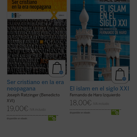
Ratzinger ---hoy el papa emérito Benedicto
de enorme actualidad a través de intensos
XVI--- durante su periodo como Prefecto
díalogos en los que se parte de hechos,
de la Congregación para la Doctrina de la
personas y circunstancias concretos --no
Fe, cargo que ocupó desde el año 1981 ...
de principios abstractos--, a partir ...
(ver
(ver ficha)
ficha)
Ser cristiano en la era
neopagana
El islam en el siglo XXI
Joseph Ratzinger (Benedicto
Fernando de Haro Izquierdo
XVI)
18,00
€
IVA incluido
19,00
€
IVA incluido
disponible en ebook:
disponible en ebook: