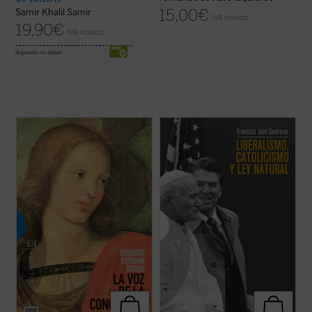
15,00
€
Samir Khalil Samir
IVA incluido
19,90
€
IVA incluido
disponible en ebook:
Asistimos actualmente, dentro del ámbito
El modelo político liberal ---caracterizado
de la teología moral católica, a una
por el gobierno limitado, los derechos
contraposición frecuente entre una moral
humanos y el libre mercado--- permitió a
de la conciencia, la libertad, la
Occidente construir a partir de 1800 las
responsabilidad y la creatividad, y una
sociedades más habitables de la historia. El
moral «pasiva», en la que priman la
cristianismo jugó un papel ...
(ver ficha)
autoridad, la ...
(ver ficha)