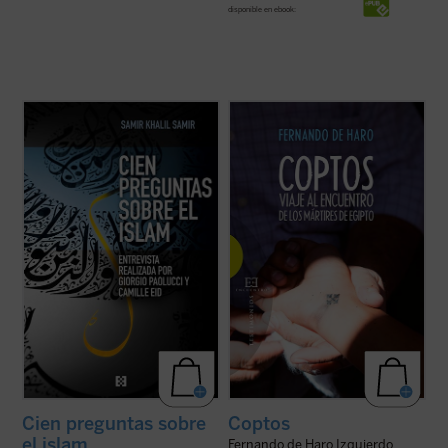
disponible en ebook:
En estos últimos años han tenido lugar
A través de diversas entrevistas y
significativos acontecimientos --conflictos
encuentros sobre el terreno, el periodista
armados, inmigración masiva, atentados
Fernando de Haro nos acerca a la
terroristas, revueltas ciudadanas--
actualidad y la historia de estos cristianos
relacionados con la religión islámica que
de Oriente Próximo que, a pesar de la
han afectado de lleno a nuestras vidas.
persecución, persisten en su rechazo de la
Esto ...
(ver ficha)
...
(ver ficha)
Cien preguntas sobre
Coptos
el islam
Fernando de Haro Izquierdo