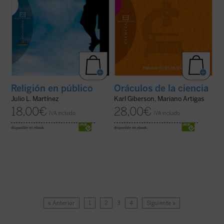
Religión en público
Oráculos de la ciencia
Julio L. Martínez
Karl Giberson, Mariano Artigas
18,00
€
28,00
€
IVA incluido
IVA incluido
disponible en ebook:
disponible en ebook:
« Anterior
1
2
3
4
Siguiente »