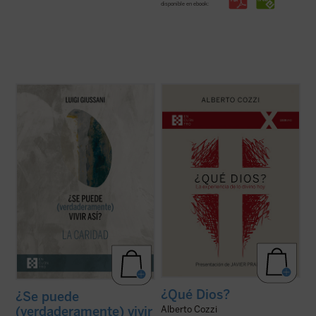
disponible en ebook:
Giussani continúa su diálogo abierto en
¿Qué Dios?
nos recuerda que el discurso
este tercer y último volumen dedicado a la
sobre Dios no es meramente un ejercicio
caridad, junto con su condición esencial, el
intelectual, sino una apertura, un desafío a
sacrificio, y su consecuencia práctica, la
ampliar nuestra comprensión de la
virginidad....
(ver ficha)
experiencia humana....
(ver ficha)
¿Qué Dios?
¿Se puede
(verdaderamente) vivir
Alberto Cozzi