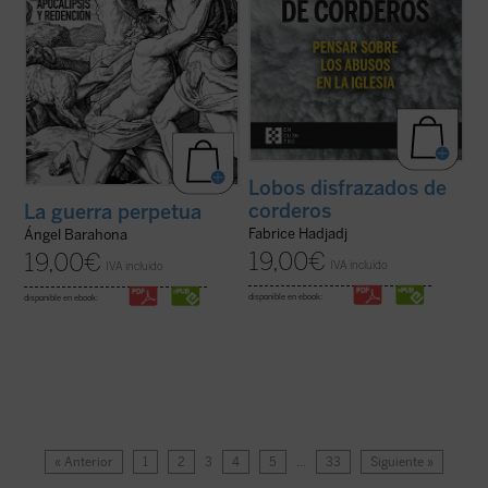
Lobos disfrazados de
corderos
La guerra perpetua
Fabrice Hadjadj
Ángel Barahona
19,00
€
19,00
€
IVA incluido
IVA incluido
disponible en ebook:
disponible en ebook:
« Anterior
1
2
3
4
5
…
33
Siguiente »