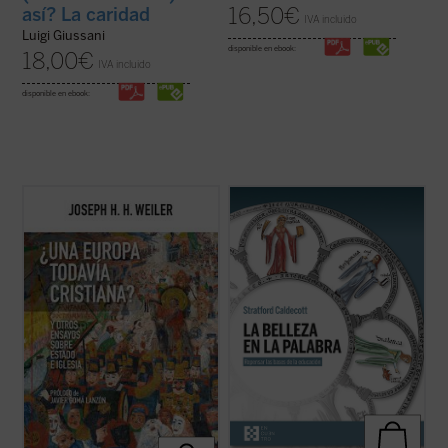
16,50
€
así? La caridad
IVA incluido
Luigi Giussani
disponible en ebook:
18,00
€
IVA incluido
disponible en ebook:
Para muchos europeos, la Iglesia ya no es
La Belleza en la Palabra
es una
más que un decorado para bodas
contribución única para devolver la
elegantes, y la religión, una pieza de museo.
realidad al centro del aprendizaje. A los
Pero, ¿qué implica esta amnesia para
interrogantes ¿qué es una buena
Europa?
¿Una Europa todavía cristiana?
educación? o ¿para qué sirve?, Stratford
invita al lector a replantearse el ...
(ver
Caldecott ensaya una respuesta arrojando
ficha)
una nueva ...
(ver ficha)