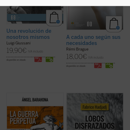
Una revolución de
nosotros mismos
A cada uno según sus
necesidades
Luigi Giussani
19,90
€
Rémi Brague
IVA incluido
18,00
€
IVA incluido
disponible en ebook:
disponible en ebook:
Las preguntas que surgen en este ensayo
Fabrice Hadjadj nos sumerge en las raíces
son inquietantes: ¿por qué la hostilidad
del mal, donde, según el Evangelio, «los
guerrera ha sido un hecho constatable,
lobos se disfrazan de corderos». Una
permanente a lo largo de la historia de la
denuncia de la mentira, la impostura y la
humanidad y podemos sospechar que lo
credulidad. Un alegato a favor de la fe. Un
seguirá siendo? ¿Por qué la actividad ...
ensayo vigorizante, ejemplar por su ...
(ver
(ver ficha)
ficha)