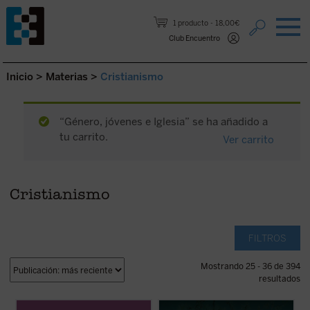
Saltar al contenido.
1 producto
18,00€
Club Encuentro
Inicio
>
Materias
>
Cristianismo
“Género, jóvenes e Iglesia” se ha añadido a
tu carrito.
Ver carrito
Cristianismo
FILTROS
Mostrando 25 - 36 de 394
resultados