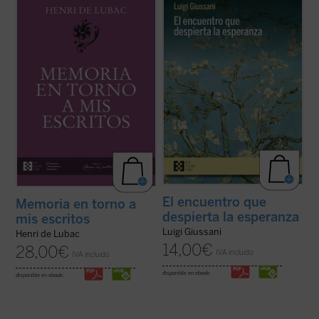
Este volumen incluye
Memoria sobre mis
Estas páginas ofrecen las lecciones, el
primeros veinte años
y
Memoria en torno a
diálogo en asamblea y la síntesis, hasta
mis escritos
. Ambas Memorias nos
ahora inéditos, de Luigi Giussani con
permiten conocer la vida y la obra de Henri
jóvenes universitarios de Comunión y
de Lubac desde su nacimiento en 1896
Liberación en 1985. Giussani propone una
hasta el final de su período militar ...
(ver
inversión de perspectiva: las necesidades
ficha)
...
(ver ficha)
El encuentro que
Memoria en torno a
despierta la esperanza
mis escritos
Luigi Giussani
Henri de Lubac
14,00
€
28,00
€
IVA incluido
IVA incluido
disponible en ebook:
disponible en ebook: