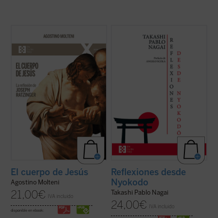
Este ensayo se adentra en preguntas tan
Reflexiones desde Nyokodō
reúne una
simples como profundas: ¿qué significa
serie de escritos breves, meditaciones y
que Jesús tuvo un cuerpo como el
cartas suyas que conforman una obra
nuestro? ¿Cómo pensó Joseph Ratzinger
valiosísima para seguir, a través de una
el cuerpo de Jesús? No como un detalle
intimidad familiar con él, los pasos de
más de la fe cristiana, sino como una clave
Takashi hacia el encuentro final con ...
(ver
para ...
(ver ficha)
ficha)
El cuerpo de Jesús
Reflexiones desde
Nyokodo
Agostino Molteni
21,00
€
Takashi Pablo Nagai
IVA incluido
24,00
€
IVA incluido
disponible en ebook: