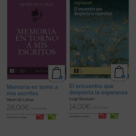
Este volumen incluye
Memoria sobre mis
Estas páginas ofrecen las lecciones, el
primeros veinte años
y
Memoria en torno a
diálogo en asamblea y la síntesis, hasta
mis escritos
. Ambas Memorias nos
ahora inéditos, de Luigi Giussani con
permiten conocer la vida y la obra de Henri
jóvenes universitarios de Comunión y
de Lubac desde su nacimiento en 1896
Liberación en 1985. Giussani propone una
hasta el final de su período militar ...
(ver
inversión de perspectiva: las necesidades
ficha)
...
(ver ficha)
El encuentro que
Memoria en torno a
despierta la esperanza
mis escritos
Luigi Giussani
Henri de Lubac
14,00
€
28,00
€
IVA incluido
IVA incluido
disponible en ebook:
disponible en ebook: