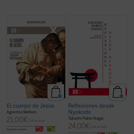
Este ensayo se adentra en preguntas tan
Reflexiones desde Nyokodō
reúne una
simples como profundas: ¿qué significa
serie de escritos breves, meditaciones y
que Jesús tuvo un cuerpo como el
cartas suyas que conforman una obra
nuestro? ¿Cómo pensó Joseph Ratzinger
valiosísima para seguir, a través de una
el cuerpo de Jesús? No como un detalle
intimidad familiar con él, los pasos de
más de la fe cristiana, sino como una clave
Takashi hacia el encuentro final con ...
(ver
para ...
(ver ficha)
ficha)
El cuerpo de Jesús
Reflexiones desde
Nyokodo
Agostino Molteni
21,00
€
Takashi Pablo Nagai
IVA incluido
24,00
€
IVA incluido
disponible en ebook: