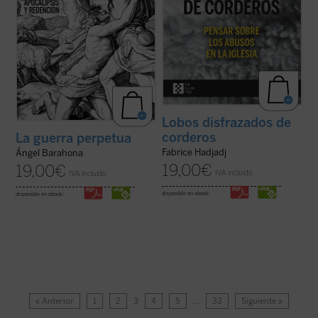
Lobos disfrazados de
corderos
La guerra perpetua
Fabrice Hadjadj
Ángel Barahona
19,00
€
19,00
€
IVA incluido
IVA incluido
disponible en ebook:
disponible en ebook:
« Anterior
1
2
3
4
5
…
33
Siguiente »