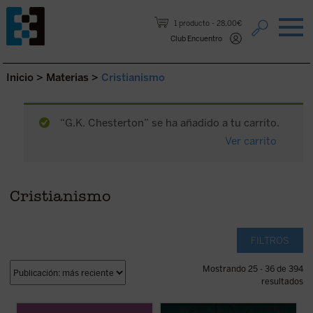
Saltar al contenido.
1 producto
28,00€
Club Encuentro
Inicio
>
Materias
>
Cristianismo
“G.K. Chesterton” se ha añadido a tu carrito.
Ver carrito
Cristianismo
FILTROS
Mostrando 25 - 36 de 394
resultados