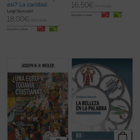
16,50
€
así? La caridad
IVA incluido
Luigi Giussani
disponible en ebook:
18,00
€
IVA incluido
disponible en ebook:
Para muchos europeos, la Iglesia ya no es
La Belleza en la Palabra
es una
más que un decorado para bodas
contribución única para devolver la
elegantes, y la religión, una pieza de museo.
realidad al centro del aprendizaje. A los
Pero, ¿qué implica esta amnesia para
interrogantes ¿qué es una buena
Europa?
¿Una Europa todavía cristiana?
educación? o ¿para qué sirve?, Stratford
invita al lector a replantearse el ...
(ver
Caldecott ensaya una respuesta arrojando
ficha)
una nueva ...
(ver ficha)