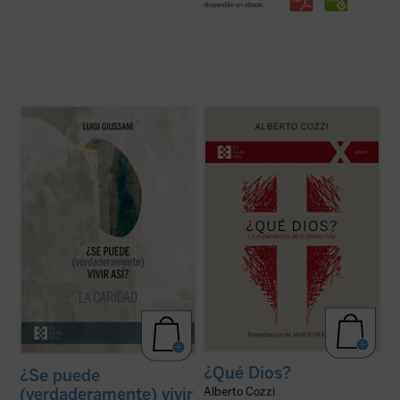
disponible en ebook:
Giussani continúa su diálogo abierto en
¿Qué Dios?
nos recuerda que el discurso
este tercer y último volumen dedicado a la
sobre Dios no es meramente un ejercicio
caridad, junto con su condición esencial, el
intelectual, sino una apertura, un desafío a
sacrificio, y su consecuencia práctica, la
ampliar nuestra comprensión de la
virginidad....
(ver ficha)
experiencia humana....
(ver ficha)
¿Qué Dios?
¿Se puede
(verdaderamente) vivir
Alberto Cozzi