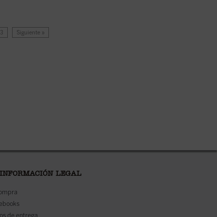
33
Siguiente »
 INFORMACIÓN LEGAL
compra
 ebooks
os de entrega