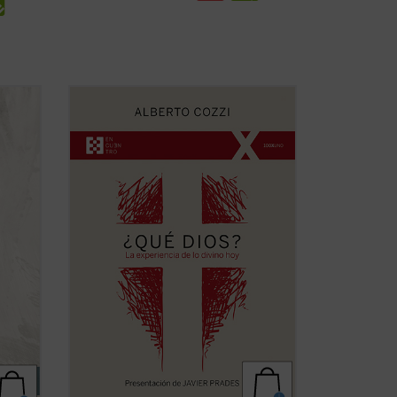
to en
¿Qué Dios?
nos recuerda que el discurso
ado a
sobre Dios no es meramente un ejercicio
intelectual, sino una apertura, un desafío
encia
a ampliar nuestra comprensión de la
experiencia humana....
(ver ficha)