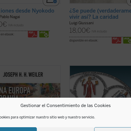
xiones desde Nyokodo
¿Se puede (verdaderam
vivir así? La caridad
 Pablo Nagai
0
€
Luigi Giussani
IVA incluido
18,00
€
IVA incluido
 en ebook:
disponible en ebook:
uchos europeos, la Iglesia ya no
La Belleza en la Palabra
es una
s que un decorado para bodas
contribución única para devolver la
tes, y la religión, una pieza de
realidad al centro del aprendizaje. 
 Pero, ¿qué implica esta amnesia
interrogantes ¿qué es una buena
Europa?
¿Una Europa todavía
educación? o ¿para qué sirve?, Str
ana?
invita al lector a replantearse
Caldecott ensaya una respuesta
Gestionar el Consentimiento de las Cookies
er ficha)
arrojando una nueva ...
(ver ficha)
ookies para optimizar nuestro sitio web y nuestro servicio.