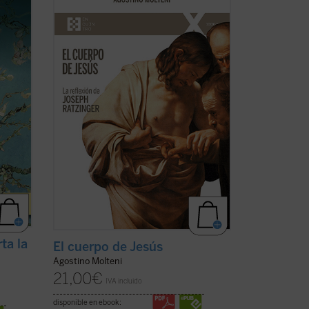
hasta
simples como profundas: ¿qué significa
on
que Jesús tuvo un cuerpo como el
 y
nuestro? ¿Cómo pensó Joseph Ratzinger
ne
el cuerpo de Jesús? No como un detalle
más de la fe cristiana, sino como una
clave para ...
(ver ficha)
ta la
El cuerpo de Jesús
Agostino Molteni
21,00
€
IVA incluido
disponible en ebook: