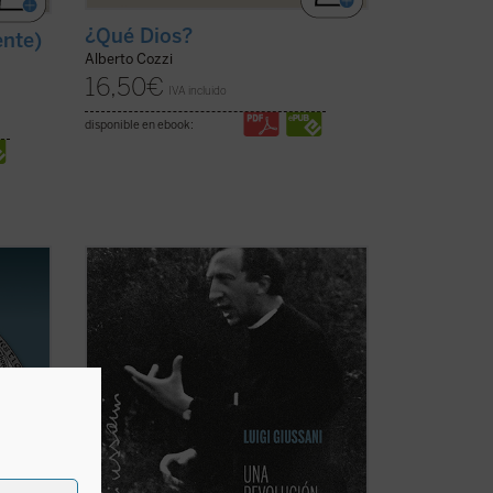
¿Qué Dios?
ente)
Alberto Cozzi
16,50
€
IVA incluido
disponible en ebook:
Los textos reunidos en este libro
pertenecen a un momento delicado y
A los
crucial de la historia de Comunión y
Liberación (CL). Se remontan a los años
atford
1968-1970, período en el que la
experiencia nacida de don Giussani en
1954 sufrió una profunda ...
(ver ficha)