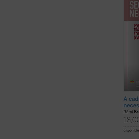
breves
Provid
a todos
A cad
neces
Rémi Br
18,0
disponible