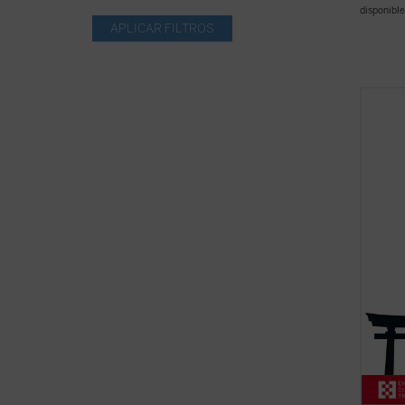
disponible
Refle
serie 
cartas
valios
intimi
Takash
(ver f