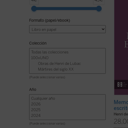
4€
43€
primer
torno 
nos pe
Formato (papel/ebook)
Henri 
1896 ha
(ver f
Colección
(Puede seleccionar varias)
Año
Memor
escri
Henri d
28,0
(Puede seleccionar varias)