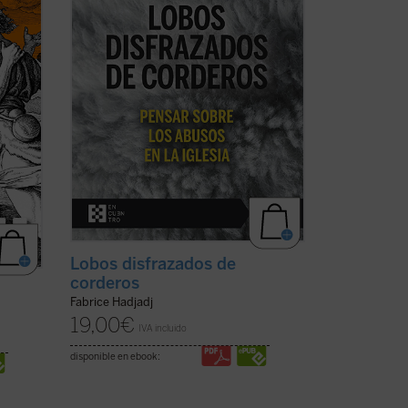
s
y la credulidad. Un alegato a favor de la
¿Por
fe. Un ensayo vigorizante, ejemplar por
su ...
(ver ficha)
Lobos disfrazados de
corderos
Fabrice Hadjadj
19,00
€
IVA incluido
disponible en ebook: