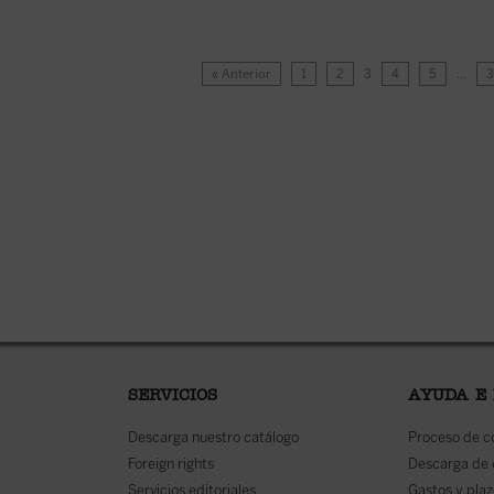
« Anterior
1
2
3
4
5
…
SERVICIOS
AYUDA E
Descarga nuestro catálogo
Proceso de 
Foreign rights
Descarga de
Servicios editoriales
Gastos y plaz