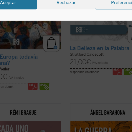
Aceptar
Rechazar
Preferenc
La Belleza en la Palabra
Stratford Caldecott
Europa todavía
21,00
€
iana?
IVA incluido
Weiler
disponible en ebook:
0
€
IVA incluido
 en ebook:
pequeño tratado» es la
Las preguntas que surgen en este
uación de los estudios
ensayo son inquietantes: ¿por qué 
máticos de Rémi Brague sobre el
hostilidad guerrera ha sido un hec
pto de
mundo
. En una sucesión de
constatable, permanente a lo largo