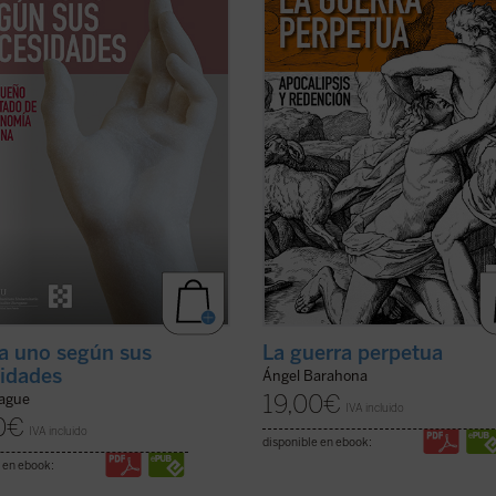
 capítulos expone una teoría de la
historia de la humanidad y podemo
encia divina en la que Dios provee
sospechar que lo seguirá siendo? 
 los ...
(ver ficha)
qué la actividad ...
(ver ficha)
a uno según sus
La guerra perpetua
idades
Ángel Barahona
19,00
€
ague
IVA incluido
0
€
IVA incluido
disponible en ebook:
 en ebook: