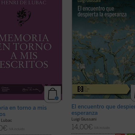
os veinte años
y
Memoria en
diálogo en asamblea y la síntesis, 
a mis escritos
. Ambas Memorias
ahora inéditos, de Luigi Giussani c
rmiten conocer la vida y la obra de
jóvenes universitarios de Comunión
de Lubac desde su nacimiento en
Liberación en 1985. Giussani propo
sta el final de su período militar ...
una inversión de perspectiva: las
icha)
necesidades ...
(ver ficha)
El encuentro que despier
ia en torno a mis
esperanza
tos
Luigi Giussani
e Lubac
14,00
€
0
€
IVA incluido
IVA incluido