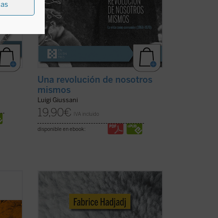
ias
Una revolución de nosotros
mismos
Luigi Giussani
19,90
€
IVA incluido
disponible en ebook:
Fabrice Hadjadj nos sumerge en las
la
raíces del mal, donde, según el Evangelio,
ho
«los lobos se disfrazan de corderos».
 de la
Una denuncia de la mentira, la impostura