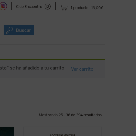
Club Encuentro
1 producto
19,00€
Buscar
sto” se ha añadido a tu carrito.
Ver carrito
Mostrando 25 - 36 de 394 resultados
 el
Este ensayo se adentra en preguntas tan