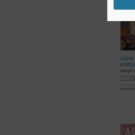
¿Una 
crist
Joseph 
22,0
disponible
Este «
contin
emble
conce