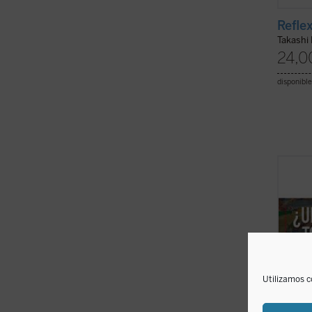
Refle
Takashi
24,0
disponible
Para m
es má
elegan
museo.
para 
cristi
el ...
(v
Utilizamos c