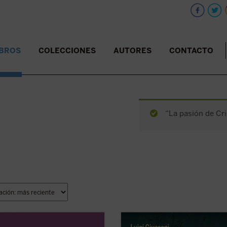
IBROS
COLECCIONES
AUTORES
CONTACTO
“La pasión de Cri
olumen incluye
Memoria sobre mis
Estas páginas ofrecen las lecciones,