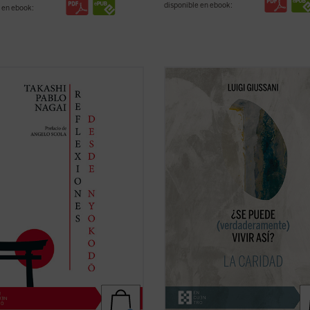
disponible en ebook:
 en ebook:
xiones desde Nyokodō
reúne una
Giussani continúa su diálogo abier
de escritos breves, meditaciones y
este tercer y último volumen dedic
 suyas que conforman una obra
la caridad, junto con su condición
ísima para seguir, a través de una
esencial, el sacrificio, y su consecu
dad familiar con él, los pasos de
práctica, la virginidad....
(ver ficha)
i hacia el encuentro final con ...
icha)