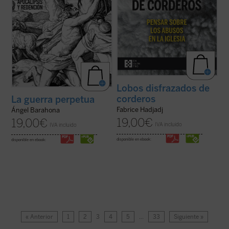
Lobos disfrazados de
corderos
La guerra perpetua
Fabrice Hadjadj
Ángel Barahona
19,00
€
19,00
€
IVA incluido
IVA incluido
disponible en ebook:
disponible en ebook:
« Anterior
1
2
3
4
5
…
33
Siguiente »