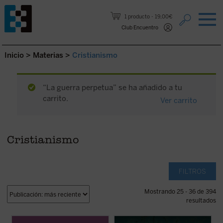
Saltar al contenido.
1 producto
19,00€
Club Encuentro
Inicio
>
Materias
>
Cristianismo
“La guerra perpetua” se ha añadido a tu
carrito.
Ver carrito
Cristianismo
FILTROS
Mostrando 25 - 36 de 394
resultados