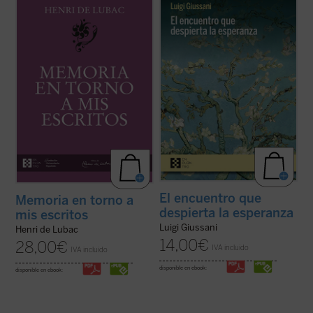
Este volumen incluye
Memoria sobre mis
Estas páginas ofrecen las lecciones, el
primeros veinte años
y
Memoria en torno a
diálogo en asamblea y la síntesis, hasta
mis escritos
. Ambas Memorias nos
ahora inéditos, de Luigi Giussani con
permiten conocer la vida y la obra de Henri
jóvenes universitarios de Comunión y
de Lubac desde su nacimiento en 1896
Liberación en 1985. Giussani propone una
hasta el final de su período militar ...
(ver
inversión de perspectiva: las necesidades
ficha)
...
(ver ficha)
El encuentro que
Memoria en torno a
despierta la esperanza
mis escritos
Luigi Giussani
Henri de Lubac
14,00
€
28,00
€
IVA incluido
IVA incluido
disponible en ebook:
disponible en ebook: