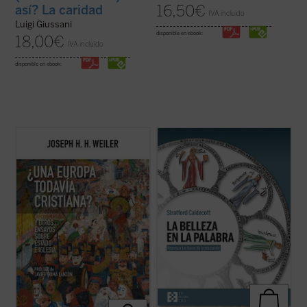
16,50
€
así? La caridad
IVA incluido
Luigi Giussani
disponible en ebook:
18,00
€
IVA incluido
disponible en ebook:
Para muchos europeos, la Iglesia ya no es
La Belleza en la Palabra
es una
más que un decorado para bodas
contribución única para devolver la
elegantes, y la religión, una pieza de museo.
realidad al centro del aprendizaje. A los
Pero, ¿qué implica esta amnesia para
interrogantes ¿qué es una buena
Europa?
¿Una Europa todavía cristiana?
educación? o ¿para qué sirve?, Stratford
invita al lector a replantearse el ...
(ver
Caldecott ensaya una respuesta arrojando
ficha)
una nueva ...
(ver ficha)