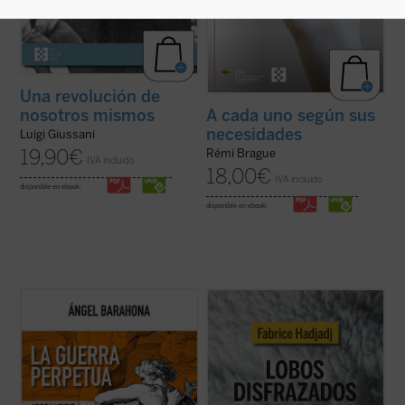
Una revolución de
nosotros mismos
A cada uno según sus
necesidades
Luigi Giussani
19,90
€
Rémi Brague
IVA incluido
18,00
€
IVA incluido
disponible en ebook:
disponible en ebook:
Las preguntas que surgen en este ensayo
Fabrice Hadjadj nos sumerge en las raíces
son inquietantes: ¿por qué la hostilidad
del mal, donde, según el Evangelio, «los
guerrera ha sido un hecho constatable,
lobos se disfrazan de corderos». Una
permanente a lo largo de la historia de la
denuncia de la mentira, la impostura y la
humanidad y podemos sospechar que lo
credulidad. Un alegato a favor de la fe. Un
seguirá siendo? ¿Por qué la actividad ...
ensayo vigorizante, ejemplar por su ...
(ver
(ver ficha)
ficha)