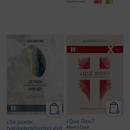
disponible en ebook:
Giussani continúa su diálogo abierto en
¿Qué Dios?
nos recuerda que el discurso
este tercer y último volumen dedicado a la
sobre Dios no es meramente un ejercicio
caridad, junto con su condición esencial, el
intelectual, sino una apertura, un desafío a
sacrificio, y su consecuencia práctica, la
ampliar nuestra comprensión de la
virginidad....
(ver ficha)
experiencia humana....
(ver ficha)
¿Qué Dios?
¿Se puede
(verdaderamente) vivir
Alberto Cozzi