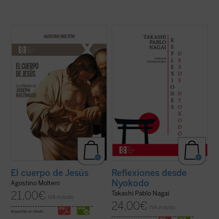
Este ensayo se adentra en preguntas tan
Reflexiones desde Nyokodō
reúne una
simples como profundas: ¿qué significa
serie de escritos breves, meditaciones y
que Jesús tuvo un cuerpo como el
cartas suyas que conforman una obra
nuestro? ¿Cómo pensó Joseph Ratzinger
valiosísima para seguir, a través de una
el cuerpo de Jesús? No como un detalle
intimidad familiar con él, los pasos de
más de la fe cristiana, sino como una clave
Takashi hacia el encuentro final con ...
(ver
para ...
(ver ficha)
ficha)
El cuerpo de Jesús
Reflexiones desde
Nyokodo
Agostino Molteni
21,00
€
Takashi Pablo Nagai
IVA incluido
24,00
€
IVA incluido
disponible en ebook: