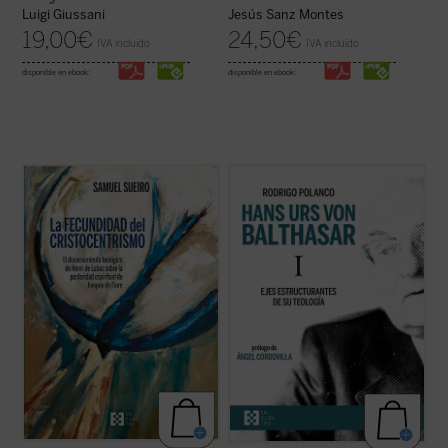
Luigi Giussani
Jesús Sanz Montes
19,00
€
24,50
€
IVA incluido
IVA incluido
disponible en ebook:
disponible en ebook:
Antes que una cuestión relativa a la
Este libro quiere introducir al lector en el
teología de la historia o a la eclesiología, el
pensamiento teológico de von Balthasar a
problema dogmático detectado por Henri
partir de su
Trilogía (Gloria, Teodramática
de Lubac en
La posteridad espiritual de
y
Teológica),
considerada su obra cumbre
Joaquín de Fiore
es de orden cristológico y
y que recoge en buena medida su
trinitario, o mejor, de ...
(ver ficha)
producción anterior. Se ...
(ver ficha)