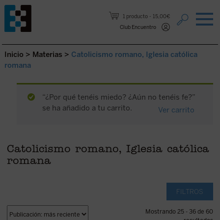
Saltar al contenido.
1 producto
15,00€
Club Encuentro
Inicio
>
Materias
>
Catolicismo romano, Iglesia católica
romana
“¿Por qué tenéis miedo? ¿Aún no tenéis fe?”
se ha añadido a tu carrito.
Ver carrito
Catolicismo romano, Iglesia católica
romana
FILTROS
Mostrando 25 - 36 de 60