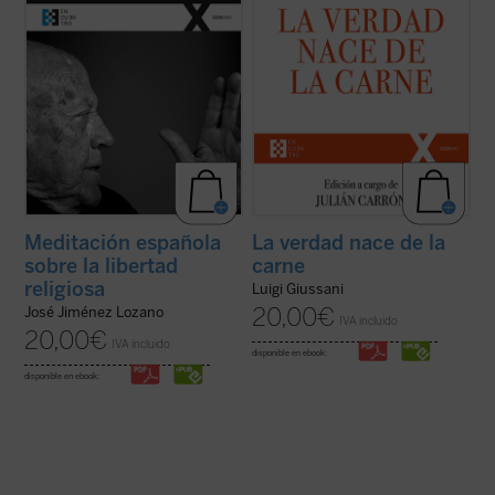
por su ...
(ver ficha)
Meditación española
La verdad nace de la
sobre la libertad
carne
religiosa
Luigi Giussani
20,00
€
José Jiménez Lozano
IVA incluido
20,00
€
IVA incluido
disponible en ebook:
disponible en ebook: