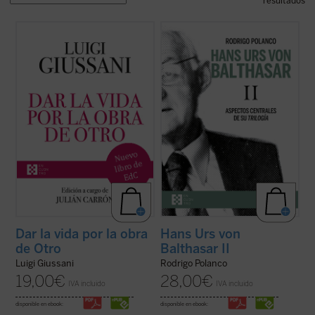
resultados
Dar la vida por la obra de Otro
(1997-
Este segundo volumen está dedicado a las
2004) es el sexto y último volumen
líneas centrales de la
Trilogía teológica
, su
dedicado a las intervenciones de don Luigi
obra central, escrita entre 1961 y 1987.
Giussani en los Ejercicios espirituales de la
Señalada por el propio von Balthasar como
Fraternidad de Comunión y Liberación. En
«el plan fundamental, la preocupación de
sus páginas Giussani pone de ...
(ver ficha)
una vida», este ...
(ver ficha)
Dar la vida por la obra
Hans Urs von
de Otro
Balthasar II
Luigi Giussani
Rodrigo Polanco
19,00
€
28,00
€
IVA incluido
IVA incluido
disponible en ebook:
disponible en ebook: