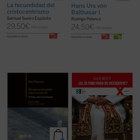
La fecundidad del
Hans Urs von
cristocentrismo
Balthasar I
Samuel Sueiro Expósito
Rodrigo Polanco
29,50
€
24,50
€
IVA incluido
IVA incluido
disponible en ebook:
disponible en ebook:
La tarde del 27 de marzo de 2020, en
«Joseph Ratzinger ha sido, como Meotti lo
medio de una pandemia impredecible que
describe, un coloso, finalmente 'derrotado'
golpeaba a casi toda la humanidad, el papa
en sus esfuerzos por salvar a la
Francisco convocó a la Iglesia, y en cierto
civilización occidental, pero que ha dejado
modo al mundo entero, a levantar los ojos
detrás de sí los códigos que aún pueden
al Señor e implorar su ayuda y ...
(ver ficha)
permitir a la humanidad arreglar las ...
(ver
ficha)