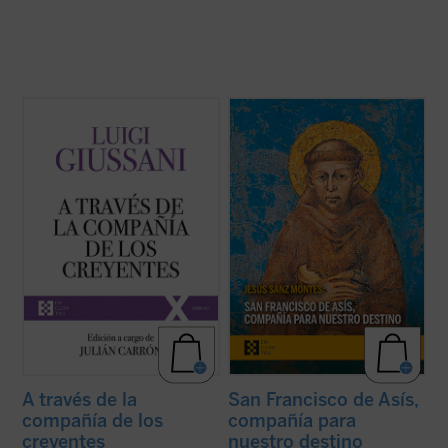
A través de la compañía de los creyentes
La de san Francisco de Asís es una de las
es el quinto volumen de la serie dedicada a
historias de santidad más enraizadas en el
las intervenciones realizadas por don Luigi
Evangelio, generando en su familia
Giussani durante los Ejercicios espirituales
espiritual todos los registros de una
de la Fraternidad de Comunión y Liberación
santidad encarnada en el tiempo de cada
(1994-1996). ...
(ver ficha)
época. «El autor hace un regalo de lúcida ...
(ver ficha)
A través de la
San Francisco de Asís,
compañía de los
compañía para
creyentes
nuestro destino