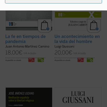
La fe en tiempos de
Un acontecimiento en
pandemia
la vida del hombre
Juan Antonio Martínez Camino
Luigi Giussani
18,00
€
20,00
€
IVA incluido
IVA incluido
disponible en ebook:
disponible en ebook:
Sirva la reedición de esta primera obra de
Este libro recoge las lecciones
Jiménez Lozano como pequeño homenaje
pronunciadas por Giussani en los
a su figura. Tal y como señala D. Javier
Ejercicios Espirituales de la Fraternidad de
Prades, prologuista de esta nueva edición,
Comunión y Liberación celebrados entre
en la parte final de su texto este «muta en
1988 y 1990. ¿Qué es el cristianismo sino
una especie de pequeña ...
(ver ficha)
el acontecimiento de un hombre nuevo que,