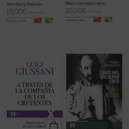
Mauro Giuseppe Lepori
John Henry Newman
10,00
€
19,00
€
IVA incluido
IVA incluido
disponible en ebook:
disponible en ebook:
A través de la compañía de los creyentes
Esta biografía del recién proclamado santo
es el quinto volumen de la serie dedicada a
Carlos de Foucauld, escrita por quien ha
las intervenciones realizadas por don Luigi
sido vicepostulador de su causa de
Giussani durante los Ejercicios espirituales
canonización, se centra en los aspectos
de la Fraternidad de Comunión y Liberación
más sobresalientes de su espiritualidad y
(1994-1996). ...
(ver ficha)
de su actividad pastoral. El libro arranca ...
(ver ficha)