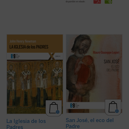
disponible en ebook:
La Iglesia de los Padres
contiene algunos
San José fue llamado a materializar la
escritos de san John Henry Newman
paternidad de Dios hacia el Hijo encarnado.
(1801-1890) sobre el cristianismo de los
Una vocación, un camino, vividos en el
primeros siglos, luego recogidos en sus
silencio, porque tendía a la escucha de una
Historical Sketches
. Además de retornar al
Palabra que se hizo Presencia en su casa.
cristianismo primitivo para ...
(ver ficha)
Con él, Dios Padre no ha querido ...
(ver
ficha)
San José, el eco del
La Iglesia de los
Padre
Padres