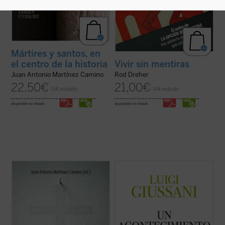
Mártires y santos, en
el centro de la historia
Vivir sin mentiras
Juan Antonio Martínez Camino
Rod Dreher
22,50
€
21,00
€
IVA incluido
IVA incluido
disponible en ebook:
disponible en ebook:
El fenómeno que padecemos plantea
Un acontecimiento en la vida del hombre
es
preguntas nada fáciles de resolver:
el cuarto volumen de la serie dedicada a las
¿estaremos ante un cambio de época?
lecciones y diálogos de don Luigi Giussani
¿Saldrá fortalecida la esperanza
durante los Ejercicios espirituales de la
verdadera y se abandonará la utopía del
Fraternidad de Comunión y Liberación
progreso, en lo que tiene de falsa e
(1991-1993). «Las páginas ...
(ver ficha)
inhumana? ¿Se dará, ...
(ver ficha)