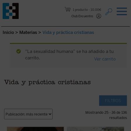
Saltar al contenido.
1 producto
10,00€
Club Encuentro
Inicio
>
Materias
>
Vida y práctica cristianas
“La sexualidad humana” se ha añadido a tu
carrito.
Ver carrito
Vida y práctica cristianas
FILTROS
Mostrando 25 - 36 de 136
resultados