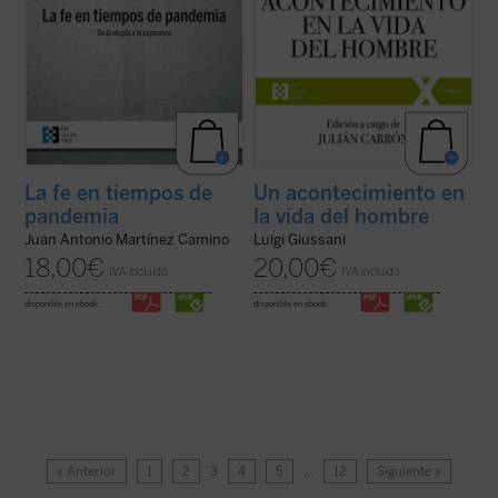
La fe en tiempos de
Un acontecimiento en
pandemia
la vida del hombre
Juan Antonio Martínez Camino
Luigi Giussani
18,00
€
20,00
€
IVA incluido
IVA incluido
disponible en ebook:
disponible en ebook:
« Anterior
1
2
3
4
5
…
12
Siguiente »