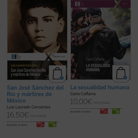
¿Qué pasó para que muchos católicos se
«Cada persona humana es creada
alzaran contra el gobierno? ¿Fue legítima la
directamente por Dios. Ninguna persona
guerra de los cristeros? El autor de este
viene a la existencia por azar o por
libro, natural del pueblo del joven mártir, no
necesidad: en su origen hay un acto
sólo responde a estas preguntas con
creador ---es decir, un acto de inteligencia y
documentos, sino que logra ...
(ver ficha)
de voluntad--- de Dios. Antes de haber sido
concebido en ...
(ver ficha)
La sexualidad humana
San José Sánchez del
Río y mártires de
Carlo Caffarra
México
10,00
€
IVA incluido
Luis Laureán Cervantes
disponible en ebook:
16,50
€
IVA incluido
disponible en ebook: