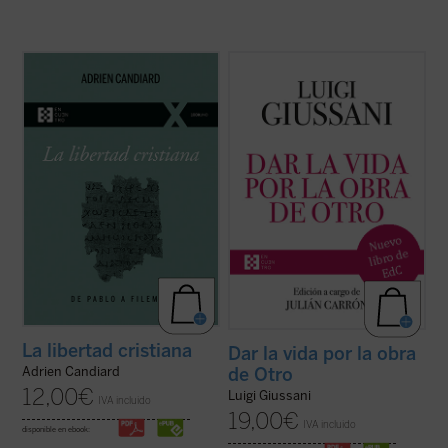
En este pequeño ensayo, Adrien Candiard,
Dar la vida por la obra de Otro
(1997-
joven dominico francés residente en Egipto,
2004) es el sexto y último volumen
conduce al lector al encuentro y al
dedicado a las intervenciones de don Luigi
conocimiento de la libertad cristiana, un
Giussani en los Ejercicios espirituales de la
camino de alianza y amistad con Cristo, y
Fraternidad de Comunión y Liberación. En
no una ruta de cumplimiento de ...
(ver
sus páginas Giussani pone de ...
(ver ficha)
ficha)
La libertad cristiana
Dar la vida por la obra
de Otro
Adrien Candiard
12,00
€
Luigi Giussani
IVA incluido
19,00
€
IVA incluido
disponible en ebook: