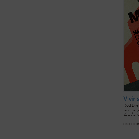
de Eur
peligr
Unidos 
Vivir
Rod Dre
21,0
disponible