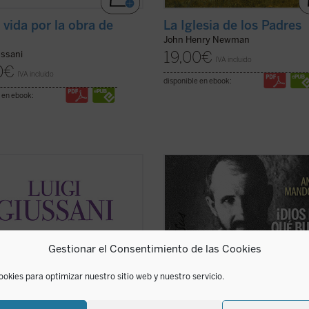
 vida por la obra de
La Iglesia de los Padres
John Henry Newman
19,00
€
ussani
IVA incluido
0
€
IVA incluido
disponible en ebook:
 en ebook:
és de la compañía de los creyentes
Esta biografía del recién proclama
quinto volumen de la serie dedicada
santo Carlos de Foucauld, escrita p
intervenciones realizadas por don
quien ha sido vicepostulador de su
Giussani durante los Ejercicios
de canonización, se centra en los
tuales de la Fraternidad de
aspectos más sobresalientes de su
ón y Liberación (1994-1996). ...
espiritualidad y de su actividad pas
Gestionar el Consentimiento de las Cookies
icha)
El libro arranca ...
(ver ficha)
ookies para optimizar nuestro sitio web y nuestro servicio.