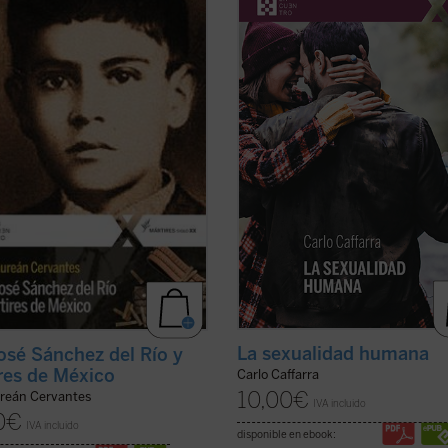
n contra el gobierno? ¿Fue
directamente por Dios. Ninguna p
ma la guerra de los cristeros? El
viene a la existencia por azar o por
de este libro, natural del pueblo del
necesidad: en su origen hay un act
mártir, no sólo responde a estas
creador ---es decir, un acto de
tas con documentos, sino que
inteligencia y de voluntad--- de Dio
.
(ver ficha)
Antes de haber sido concebido en ..
ficha)
La sexualidad humana
osé Sánchez del Río y
res de México
Carlo Caffarra
10,00
€
ureán Cervantes
IVA incluido
0
€
IVA incluido
disponible en ebook: