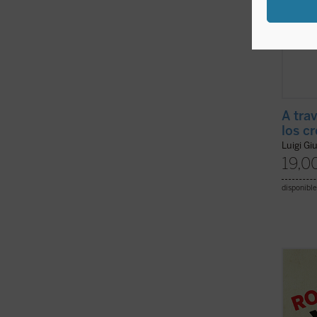
A tra
los c
Luigi Gi
19,0
disponible
El per
del a
hace e
Solzhe