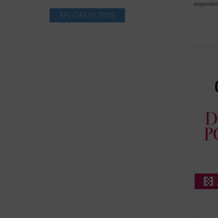
disponible
Dar la
2004) 
dedica
Luigi 
espiri
Comuni
Giussa