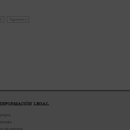
12
Siguiente »
 INFORMACIÓN LEGAL
compra
 ebooks
os de entrega