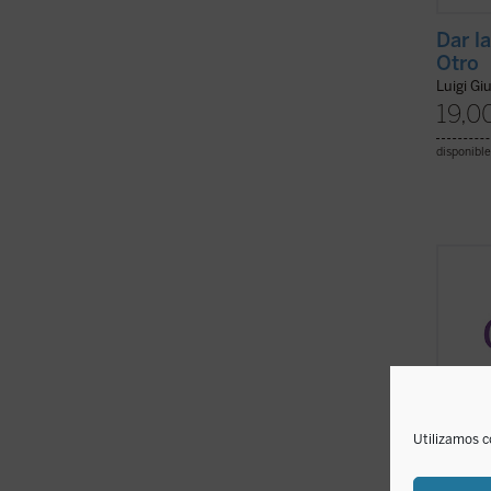
Dar la
Otro
Luigi Gi
19,0
disponible
A trav
es el 
a las 
Luigi 
espiri
Comuni
(ver f
Utilizamos c