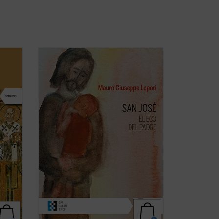
lgunos
San José fue llamado a materializar la
an
paternidad de Dios hacia el Hijo
e los
encarnado. Una vocación, un camino,
 sus
vividos en el silencio, porque tendía a la
tornar
escucha de una Palabra que se hizo
r
Presencia en su casa. Con él, Dios Padre
no ha querido ...
(ver ficha)