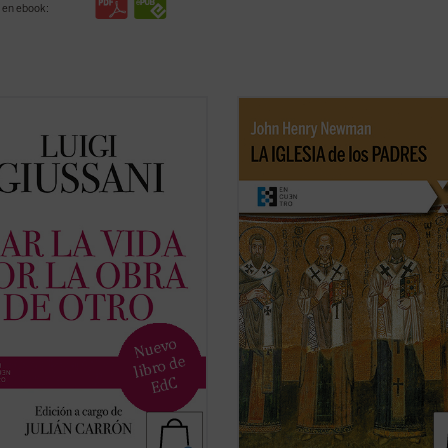
 en ebook:
 vida por la obra de Otro
(1997-
La Iglesia de los Padres
contiene a
es el sexto y último volumen
escritos de san John Henry Newm
do a las intervenciones de don
(1801-1890) sobre el cristianismo d
Giussani en los Ejercicios
primeros siglos, luego recogidos en
tuales de la Fraternidad de
Historical Sketches
. Además de re
ón y Liberación. En sus páginas
al cristianismo primitivo para ...
(ve
ni pone de ...
(ver ficha)
ficha)