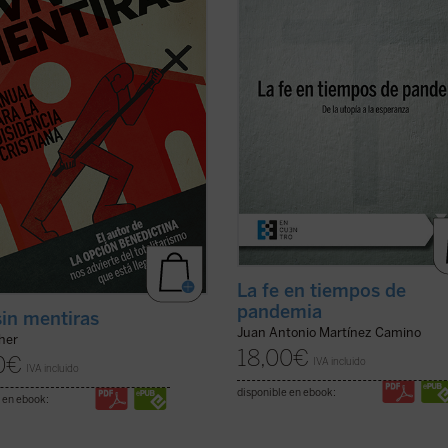
opa del Este que nos alertan del
verdadera y se abandonará la utopí
o no tan lejano de que Estados
progreso, en lo que tiene de falsa e
y el ...
(ver ficha)
inhumana? ¿Se dará, ...
(ver ficha)
La fe en tiempos de
pandemia
 sin mentiras
Juan Antonio Martínez Camino
her
18,00
€
0
€
IVA incluido
IVA incluido
disponible en ebook:
 en ebook: