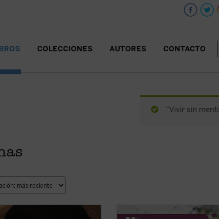
IBROS
COLECCIONES
AUTORES
CONTACTO
“Vivir sin menti
anas
asó para que muchos católicos se
«Cada persona humana es creada