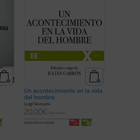
a del
espirituales de la Fraternidad de
Comunión y Liberación (1991-1993). «Las
páginas ...
(ver ficha)
Un acontecimiento en la vida
del hombre
Luigi Giussani
20,00
€
IVA incluido
disponible en ebook: