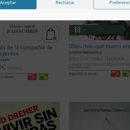
Aceptar
Rechazar
Preferenc
¡Dios mío, qué bueno ere
vés de la compañía de
Andrea Mandonico
reyentes
SÓLO DISPONIBLE EN EBOOK
ussani
Consultar si este libro está disponible en i
0
€
bajo demanda
IVA incluido
disponible en ebook:
 en ebook:
iodista y escritor Rod Dreher, autor
El fenómeno que padecemos plant
clamado
La opción benedictina
,
preguntas nada fáciles de resolver:
n este libro de altavoz a
¿estaremos ante un cambio de ép
nitsyn y otros muchos disidentes
¿Saldrá fortalecida la esperanza