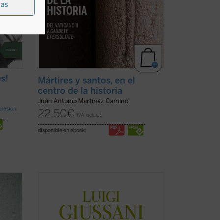
ias
s!
Mártires y santos, en el
centro de la historia
Juan Antonio Martínez Camino
mpresión
22,50
€
IVA incluido
disponible en ebook:
ea
Un acontecimiento en la vida del hombre
es el cuarto volumen de la serie dedicada
oca?
a las lecciones y diálogos de don Luigi
Giussani durante los Ejercicios