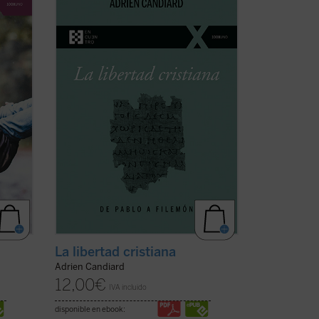
ersona
Candiard, joven dominico francés
residente en Egipto, conduce al lector al
o
encuentro y al conocimiento de la
libertad cristiana, un camino de alianza y
s.
amistad con Cristo, y no una ruta de
.
(ver
cumplimiento de ...
(ver ficha)
La libertad cristiana
Adrien Candiard
12,00
€
IVA incluido
disponible en ebook: