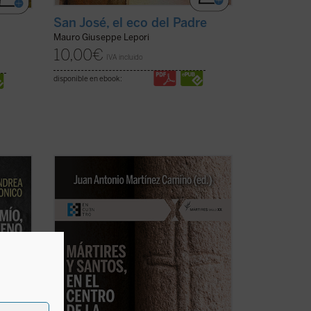
San José, el eco del Padre
Mauro Giuseppe Lepori
10,00
€
IVA incluido
disponible en ebook:
do
En este libro se ensaya una historia
or
hagiocéntrica de la Iglesia, pautada por
 causa
los santos y sus misiones, más que por
papas, obispos y concilios. Es una historia
aún por hacer, pero exigida por la
toral.
enseñanza del Vaticano II y de
Gaudete
et ...
(ver ficha)