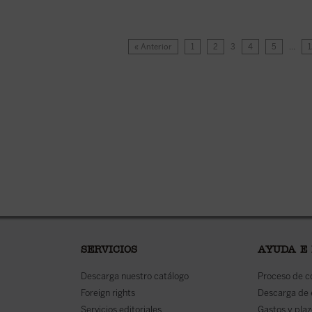
« Anterior
1
2
3
4
5
…
SERVICIOS
AYUDA E
Descarga nuestro catálogo
Proceso de 
Foreign rights
Descarga de
Servicios editoriales
Gastos y plaz