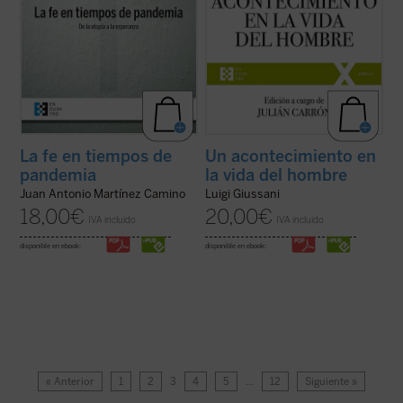
La fe en tiempos de
Un acontecimiento en
pandemia
la vida del hombre
Juan Antonio Martínez Camino
Luigi Giussani
18,00
€
20,00
€
IVA incluido
IVA incluido
disponible en ebook:
disponible en ebook:
« Anterior
1
2
3
4
5
…
12
Siguiente »