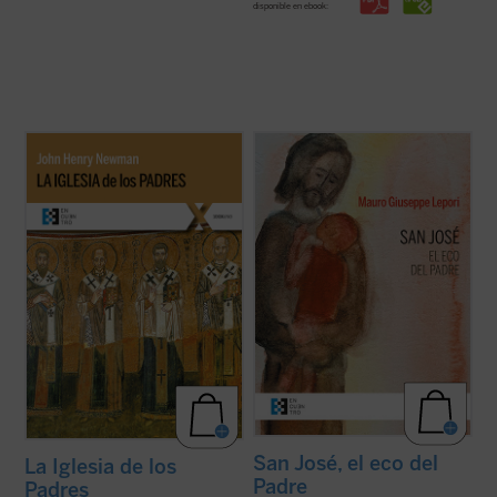
disponible en ebook:
La Iglesia de los Padres
contiene algunos
San José fue llamado a materializar la
escritos de san John Henry Newman
paternidad de Dios hacia el Hijo encarnado.
(1801-1890) sobre el cristianismo de los
Una vocación, un camino, vividos en el
primeros siglos, luego recogidos en sus
silencio, porque tendía a la escucha de una
Historical Sketches
. Además de retornar al
Palabra que se hizo Presencia en su casa.
cristianismo primitivo para ...
(ver ficha)
Con él, Dios Padre no ha querido ...
(ver
ficha)
San José, el eco del
La Iglesia de los
Padre
Padres