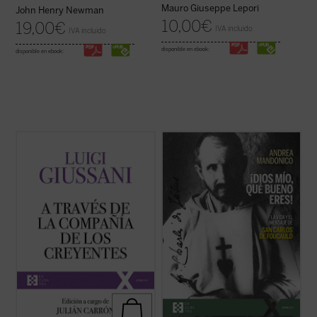
Mauro Giuseppe Lepori
John Henry Newman
10,00
€
19,00
€
IVA incluido
IVA incluido
disponible en ebook:
disponible en ebook:
A través de la compañía de los creyentes
Esta biografía del recién proclamado santo
es el quinto volumen de la serie dedicada a
Carlos de Foucauld, escrita por quien ha
las intervenciones realizadas por don Luigi
sido vicepostulador de su causa de
Giussani durante los Ejercicios espirituales
canonización, se centra en los aspectos
de la Fraternidad de Comunión y Liberación
más sobresalientes de su espiritualidad y
(1994-1996). ...
(ver ficha)
de su actividad pastoral. El libro arranca ...
(ver ficha)