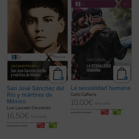
¿Qué pasó para que muchos católicos se
«Cada persona humana es creada
alzaran contra el gobierno? ¿Fue legítima la
directamente por Dios. Ninguna persona
guerra de los cristeros? El autor de este
viene a la existencia por azar o por
libro, natural del pueblo del joven mártir, no
necesidad: en su origen hay un acto
sólo responde a estas preguntas con
creador ---es decir, un acto de inteligencia y
documentos, sino que logra ...
(ver ficha)
de voluntad--- de Dios. Antes de haber sido
concebido en ...
(ver ficha)
La sexualidad humana
San José Sánchez del
Río y mártires de
Carlo Caffarra
México
10,00
€
IVA incluido
Luis Laureán Cervantes
disponible en ebook:
16,50
€
IVA incluido
disponible en ebook: