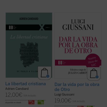
En este pequeño ensayo, Adrien Candiard,
Dar la vida por la obra de Otro
(1997-
joven dominico francés residente en Egipto,
2004) es el sexto y último volumen
conduce al lector al encuentro y al
dedicado a las intervenciones de don Luigi
conocimiento de la libertad cristiana, un
Giussani en los Ejercicios espirituales de la
camino de alianza y amistad con Cristo, y
Fraternidad de Comunión y Liberación. En
no una ruta de cumplimiento de ...
(ver
sus páginas Giussani pone de ...
(ver ficha)
ficha)
La libertad cristiana
Dar la vida por la obra
de Otro
Adrien Candiard
12,00
€
Luigi Giussani
IVA incluido
19,00
€
IVA incluido
disponible en ebook: