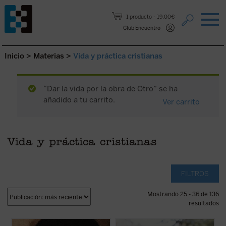
Saltar al contenido.
1 producto
19,00€
Club Encuentro
Inicio
>
Materias
>
Vida y práctica cristianas
“Dar la vida por la obra de Otro” se ha
añadido a tu carrito.
Ver carrito
Vida y práctica cristianas
FILTROS
Mostrando 25 - 36 de 136
resultados