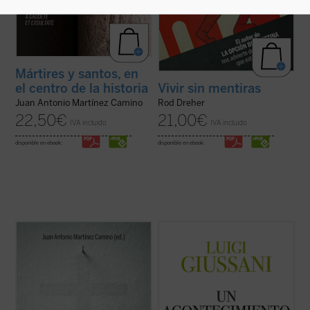
Mártires y santos, en
el centro de la historia
Vivir sin mentiras
Juan Antonio Martínez Camino
Rod Dreher
22,50
€
21,00
€
IVA incluido
IVA incluido
disponible en ebook:
disponible en ebook:
El fenómeno que padecemos plantea
Un acontecimiento en la vida del hombre
es
preguntas nada fáciles de resolver:
el cuarto volumen de la serie dedicada a las
¿estaremos ante un cambio de época?
lecciones y diálogos de don Luigi Giussani
¿Saldrá fortalecida la esperanza
durante los Ejercicios espirituales de la
verdadera y se abandonará la utopía del
Fraternidad de Comunión y Liberación
progreso, en lo que tiene de falsa e
(1991-1993). «Las páginas ...
(ver ficha)
inhumana? ¿Se dará, ...
(ver ficha)