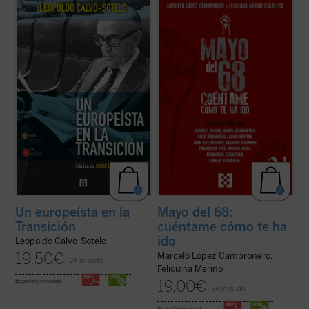
El presente volumen recoge una cuidada
Este libro aborda, a partir de
selección de los discursos y conferencias
conversaciones con relevantes
sobre Europa, pronunciados por Leopoldo
personalidades españolas y europeas
Calvo-Sotelo, divididos en dos partes: la
(protagonistas todas ellas de aquellos
primera recopila algunas intervenciones
acontecimientos), diferentes aspectos
durante su periodo en la primera línea de ...
fundamentales de aquel frenético mes de
(ver ficha)
mayo, tales como la experiencia ...
(ver
ficha)
Un europeísta en la
Mayo del 68:
Transición
cuéntame cómo te ha
ido
Leopoldo Calvo-Sotelo
19,50
€
Marcelo López Cambronero,
IVA incluido
Feliciana Merino
19,00
€
disponible en ebook:
IVA incluido
disponible en ebook: