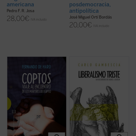
americana
posdemocracia,
antipolítica
Pedro F. R. Josa
28,00
€
José Miguel Ortí Bordás
IVA incluido
20,00
€
IVA incluido
A través de diversas entrevistas y
El presente libro no pretende ser una
encuentros sobre el terreno, el periodista
historia detallada y exhaustiva del
Fernando de Haro nos acerca a la
pensamiento liberal, sino que aspira a
actualidad y la historia de estos cristianos
verificar, como se hace en el campo de la
de Oriente Próximo que, a pesar de la
química o de la física, la cualidad, el valor de
persecución, persisten en su rechazo de la
una sustancia. La «sustancia» examinada
...
(ver ficha)
...
(ver ficha)