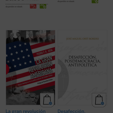
disponible en ebook:
disponible en ebook:
Uno de los campos en los que es difícil que
Ortí Bordás aborda en este libro, desde su
se dé en nuestros días una confrontación
amplio conocimiento de la política "desde
pacífica de ideas es el del análisis de las
dentro", las claves explicativas del gran
políticas de los Estados Unidos en el ámbito
proceso de mutación política en el que se
exterior, ya que se suelen tomar
encuentran España y Europa, algunas de
habitualmente como punto de ...
(ver ficha)
las cuales coinciden con las ...
(ver ficha)
La gran revolución
Desafección,