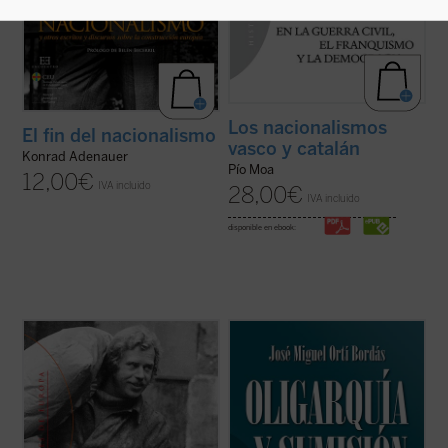
Los nacionalismos
El fin del nacionalismo
vasco y catalán
Konrad Adenauer
Pío Moa
12,00
€
IVA incluido
28,00
€
IVA incluido
disponible en ebook:
El poder de los sin poder
es una de las
Ortí Bordás sostiene en este libro que la
obras más importantes de Václav Havel
democracia representativa y liberal ha sido
(1936-2011), un ensayo que constituyó un
sustituida en el presente por una
verdadero grito de libertad en los años
democracia de partidos, en la que el
setenta y que pronto se convertiría en un
ciudadano ha perdido casi por completo el
manifiesto de la disidencia en ...
(ver ficha)
protagonismo político y se ha producido
una ...
(ver ficha)