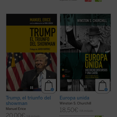
Una mirada periodística a la irrepetible
Este libro recoge dieciocho discursos
campaña electoral vivida por Estados
sobre Europa pronunciados por Churchill
Unidos, protagonizado por un populista
entre 1945 y 1957, todos ellos escritos con
genuinamente americano, Donald Trump.
una prosa pulcra y brillante, en los que se
La aparición del magnate, que trivializó la
pueden observar las principales
verdad con técnicas de
reality ...
(ver ficha)
cuestiones e interrogantes que el
carismático ...
(ver ficha)
Trump, el triunfo del
Europa unida
showman
Winston S. Churchill
18,50
€
Manuel Erice
IVA incluido
20,00
€
IVA incluido