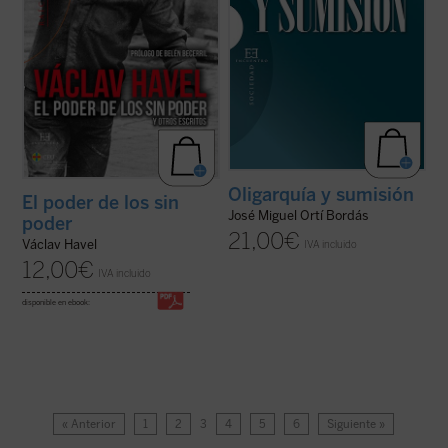
Oligarquía y sumisión
El poder de los sin
José Miguel Ortí Bordás
poder
21,00
€
Václav Havel
IVA incluido
12,00
€
IVA incluido
disponible en ebook:
« Anterior
1
2
3
4
5
6
Siguiente »