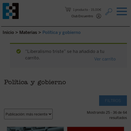
Saltar al contenido.
1 producto
15,00€
Club Encuentro
Inicio
>
Materias
>
Política y gobierno
“Liberalismo triste” se ha añadido a tu
carrito.
Ver carrito
Política y gobierno
FILTROS
Mostrando 25 - 36 de 64
resultados