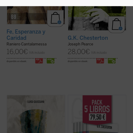
Fe, Esperanza y
Caridad
G.K. Chesterton
Raniero Cantalamessa
Joseph Pearce
16,00
€
28,00
€
IVA incluido
IVA incluido
disponible en ebook:
disponible en ebook:
En este volumen descubrimos, dice
G.K. Chesterton fue uno de los escritores
Giussani, que la esperanza es una palabra
más importantes del siglo XX. Publicó una
humana: «La esperanza cristiana es la más
extensa colección de libros, ensayos y
rica apertura a la realidad, el más rico
artículos, poemas, obras de teatro, novelas
descubrimiento en la realidad, la mayor
y cuentos que incluyen su famosa serie
exaltación de la realidad que el hombre ...
sobre el padre Brown. Se consideraba, ...
(ver ficha)
(ver ficha)