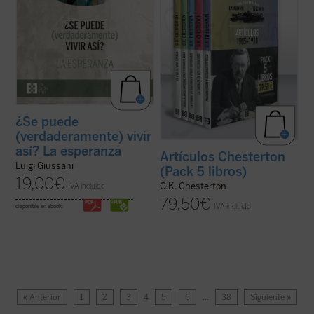
¿Se puede
(verdaderamente) vivir
así? La esperanza
Artículos Chesterton
Luigi Giussani
(Pack 5 libros)
19,00
€
G.K. Chesterton
IVA incluido
79,50
€
IVA incluido
disponible en ebook:
« Anterior
1
2
3
4
5
6
…
38
Siguiente »