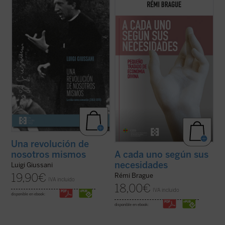
Los textos reunidos en este libro
Este «pequeño tratado» es la continuación
pertenecen a un momento delicado y
de los estudios emblemáticos de Rémi
crucial de la historia de Comunión y
Brague sobre el concepto de
mundo
. En
Liberación (CL). Se remontan a los años
una sucesión de breves capítulos expone
1968-1970, período en el que la
una teoría de la Providencia divina en la que
experiencia nacida de don Giussani en
Dios provee a todos los ...
(ver ficha)
1954 sufrió una profunda ...
(ver ficha)
Una revolución de
nosotros mismos
A cada uno según sus
necesidades
Luigi Giussani
19,90
€
Rémi Brague
IVA incluido
18,00
€
IVA incluido
disponible en ebook:
disponible en ebook: