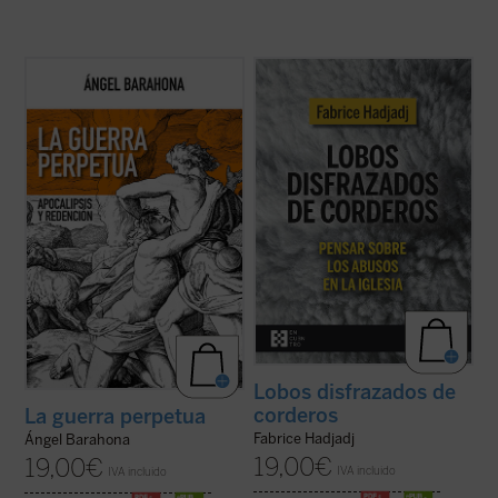
Las preguntas que surgen en este ensayo
Fabrice Hadjadj nos sumerge en las raíces
son inquietantes: ¿por qué la hostilidad
del mal, donde, según el Evangelio, «los
guerrera ha sido un hecho constatable,
lobos se disfrazan de corderos». Una
permanente a lo largo de la historia de la
denuncia de la mentira, la impostura y la
humanidad y podemos sospechar que lo
credulidad. Un alegato a favor de la fe. Un
seguirá siendo? ¿Por qué la actividad ...
ensayo vigorizante, ejemplar por su ...
(ver
(ver ficha)
ficha)
Lobos disfrazados de
corderos
La guerra perpetua
Fabrice Hadjadj
Ángel Barahona
19,00
€
19,00
€
IVA incluido
IVA incluido