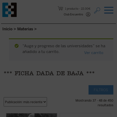
Saltar al contenido.
1 producto
22,00€
Club Encuentro
Inicio
>
Materias
>
“Auge y progreso de las universidades” se ha
añadido a tu carrito.
Ver carrito
*** FICHA DADA DE BAJA ***
FILTROS
Mostrando 37 - 48 de 450
resultados