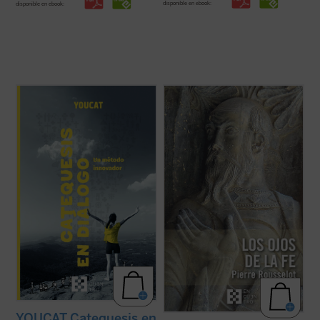
disponible en ebook:
disponible en ebook:
Catequesis en diálogo. Un método
A pesar de su lejanía (1910),
Los ojos de la
innovador
es el manual para todo el que
fe
continúa representando una concepción
quiera saber cómo hacer la catequesis de
teológica muy significativa en la historia
una forma nueva dejando una huella
moderna de las explicaciones acerca de la
profunda en la gente joven. Una
fe cristiana. En medio de la multiplicidad de
introducción general a la catequesis
estas, centradas unas ...
(ver ficha)
moderna, pero ...
(ver ficha)
YOUCAT Catequesis en