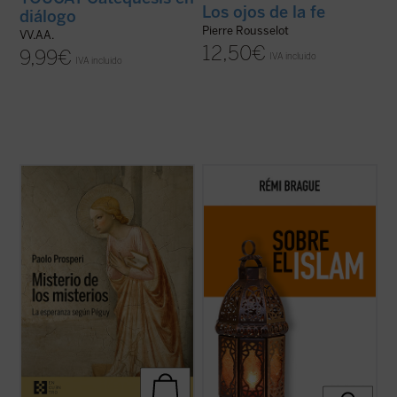
Los ojos de la fe
diálogo
Pierre Rousselot
VV.AA.
12,50
€
9,99
€
IVA incluido
IVA incluido
Paolo Prosperi no pretende en este ensayo
El Islam es objeto de interminables
ofrecer un comentario exhaustivo sobre
controversias y mucha confusión. Pero,
los
Misterios
de Péguy, sino que se fija un
¿qué es el Islam? ¿Una forma de
objetivo más circunscrito, pero no menos
relacionarse con Dios? ¿Una religión con
difícil: intentar comprender las razones que
sus propios dogmas y normas? ¿Una
llevan al autor de este ...
(ver ficha)
civilización? Rémi Brague vuelve sobre
estas cuestiones ...
(ver ficha)