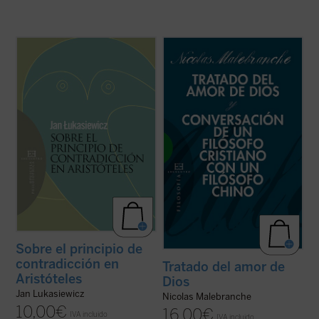
En este opúsculo, compendio riguroso de
En estos dos breves escritos de
un libro que ha marcado un hito en la
Malebranche, inéditos en español,
historia de la lógica, Jan Lukasiewicz, el
encontramos buena parte de los conceptos
eminente filósofo y lógico polaco, somete a
esenciales de su metafísica y su
una crítica minuciosa el principio de
antropología, pero expuestas dentro del
contradicción tal como lo formula y ...
(ver
fragor de algunas de las principales
ficha)
controversias que marcaron ...
(ver ficha)
Sobre el principio de
contradicción en
Tratado del amor de
Aristóteles
Dios
Jan Lukasiewicz
Nicolas Malebranche
10,00
€
16,00
€
IVA incluido
IVA incluido