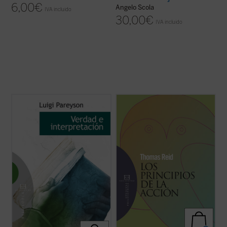
6,00
€
Angelo Scola
IVA incluido
30,00
€
IVA incluido
Luigi Pareyson (1914-1991) es
«Un hombre puede, sin duda, conocer con
considerado uno de los tres fundadores de
certeza los principios desde los cuales él
la hermenéutica junto con H.G. Gadamer y
mismo actúa, porque es consciente de
P. Ricoeur. Autor de la renombrada teoría
ellos. Pero este conocimiento requiere una
de la formatividad, luz y guía de la estética
reflexión atenta sobre las operaciones de
italiana del siglo XX, sus incursiones en ...
su propia mente que muy raramente se ...
(ver ficha)
(ver ficha)