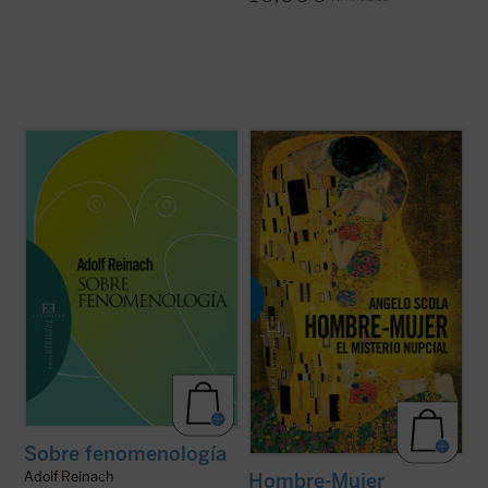
Este breve escrito constituye una
«
Ningún poeta o pensador ha encontrado la
admirable introducción a la fenomenología,
respuesta a la pregunta: ¿qué es el amor?
y aun a la filosofía misma, plena de
(...) ¿Queréis encerrar la luz? Se os
claridades y de sustancia filosófica. En él,
escapará entre los dedos
». Esta
bajo el lema de «a las cosas mismas»,
consideración de Evdokimov se refiere a
encontrará el lector una nítida ...
(ver ficha)
una convicción que pertenece a la ...
(ver
ficha)
Sobre fenomenología
Adolf Reinach
Hombre-Mujer