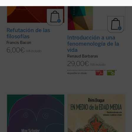
Refutación de las
filosofías
Introducción a una
Francis Bacon
fenomenología de la
6,00
€
vida
IVA incluido
Renaud Barbaras
29,00
€
IVA incluido
disponible en ebook:
«Todas las disciplinas axiológicas
¿Qué ha aportado el periodo pre-moderno,
específicamente filosóficas (filosofía de los
a saber, la Edad Media, a la filosofía? El
valores, de los valores éticos, estéticos,
objetivo de este libro es responder a esta
religiosos, de los valores de utilidad, etc.)
pregunta. Rémi Brague muestra que los
han de ser fundamentadas con estricta
medievales supieron buscar fuera de su
independencia de la metafísica. ...
(ver
experiencia inmediata, en la Antigüedad, ...
ficha)
(ver ficha)