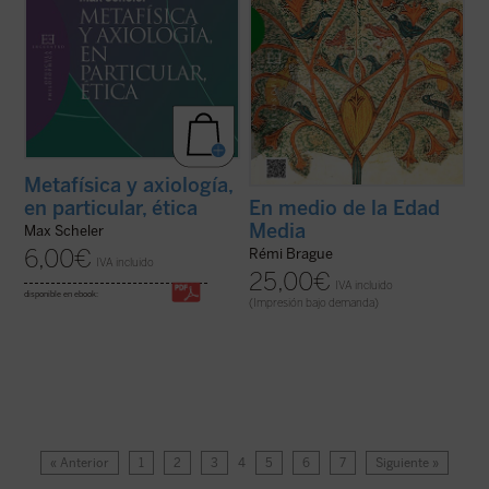
Metafísica y axiología,
en particular, ética
En medio de la Edad
Media
Max Scheler
6,00
€
Rémi Brague
IVA incluido
25,00
€
IVA incluido
disponible en ebook:
(Impresión bajo demanda)
« Anterior
1
2
3
4
5
6
7
Siguiente »