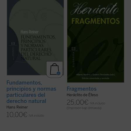
Hans Reiner, uno de los mayores
La pretensión de esta nueva edición
representantes de la ética fenomenológica
bilingüe de los
Fragmentos
de Heráclito es
de los valores en el siglo XX, ofrece en este
hacer accesible la filosofía del pensador
opúsculo una nueva fundamentación
jonio a lectores no especialistas. Para ello,
filosófica de la teoría del Derecho natural.
se abordan los problemas elementales,
Ésta encuentra su asiento en la peculiar ...
tanto filológicos como ...
(ver ficha)
(ver ficha)
Fundamentos,
principios y normas
Fragmentos
particulares del
Heráclito de Éfeso
derecho natural
25,00
€
IVA incluido
Hans Reiner
(Impresión bajo demanda)
10,00
€
IVA incluido