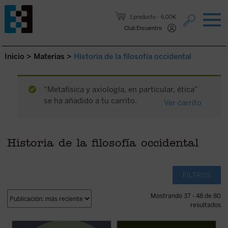
Saltar al contenido.
1 producto
6,00€
Club Encuentro
Inicio
>
Materias
>
Historia de la filosofía occidental
“Metafísica y axiología, en particular, ética”
se ha añadido a tu carrito.
Ver carrito
Historia de la filosofía occidental
FILTROS
Mostrando 37 - 48 de 80
resultados