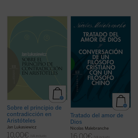
En este opúsculo, compendio riguroso de
En estos dos breves escritos de
un libro que ha marcado un hito en la
Malebranche, inéditos en español,
historia de la lógica, Jan Lukasiewicz, el
encontramos buena parte de los conceptos
eminente filósofo y lógico polaco, somete a
esenciales de su metafísica y su
una crítica minuciosa el principio de
antropología, pero expuestas dentro del
contradicción tal como lo formula y ...
(ver
fragor de algunas de las principales
ficha)
controversias que marcaron ...
(ver ficha)
Sobre el principio de
contradicción en
Tratado del amor de
Aristóteles
Dios
Jan Lukasiewicz
Nicolas Malebranche
10,00
€
16,00
€
IVA incluido
IVA incluido