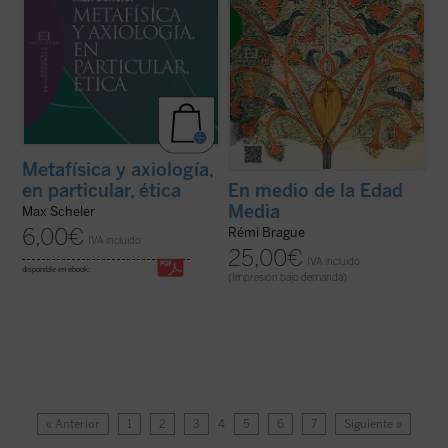
Metafísica y axiología,
en particular, ética
En medio de la Edad
Media
Max Scheler
6,00
€
Rémi Brague
IVA incluido
25,00
€
IVA incluido
disponible en ebook:
(Impresión bajo demanda)
« Anterior
1
2
3
4
5
6
7
Siguiente »