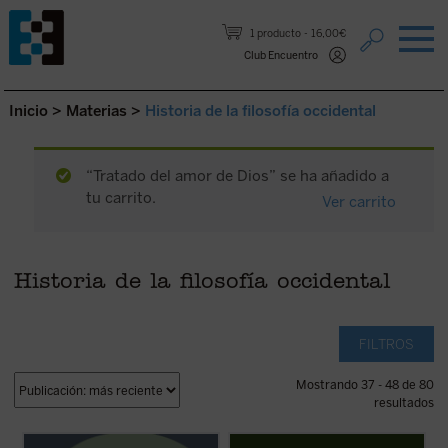
Saltar al contenido.
1 producto
16,00€
Club Encuentro
Inicio
>
Materias
>
Historia de la filosofía occidental
“Tratado del amor de Dios” se ha añadido a
tu carrito.
Ver carrito
Historia de la filosofía occidental
FILTROS
Mostrando 37 - 48 de 80
resultados