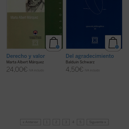
Derecho y valor
Del agradecimiento
Marta Albert Márquez
Balduin Schwarz
24,00
€
4,50
€
IVA incluido
IVA incluido
« Anterior
1
2
3
4
5
Siguiente »