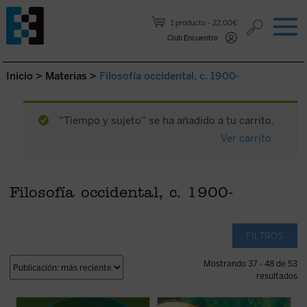
Saltar al contenido.
1 producto
22,00€
Club Encuentro
Inicio
>
Materias
>
Filosofía occidental, c. 1900-
“Tiempo y sujeto” se ha añadido a tu carrito.
Ver carrito
Filosofía occidental, c. 1900-
FILTROS
Mostrando 37 - 48 de 53
resultados