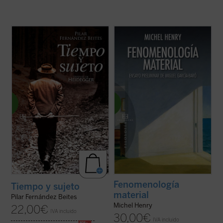
«Uno de los orígenes de la crisis actual del
La fenomenología de material de Michel
pensamiento reside en la eliminación de la
Henry vuelve a plantear la cuestión
subjetividad ---y con ella del hombre y de
fundamental de la filosofía: la cuestión de la
todo posible humanismo---. El siglo que
donación. Y la interpreta de manera distinta
acaba de concluir ha sabido llevar hasta
a la del pensamiento tradicional de
sus últimas consecuencias la ...
(ver ficha)
Occidente: no como aparición en un ...
(ver
ficha)
Fenomenología
Tiempo y sujeto
material
Pilar Fernández Beites
Michel Henry
22,00
€
IVA incluido
30,00
€
IVA incluido