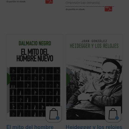
disponible en ebook:
(Impresión bajo demanda)
disponible en ebook:
Este libro es un cuidadoso examen de los
«La tesis más provocativa y original que la
principales antecedentes, concepciones y
filosofía del siglo XX ha levantado sobre el
tendencias relacionados con la utopía del
tiempo es la famosa tesis de Heidegger
hombre nuevo. En este mito, íntimamente
según la cual el sentido del ser descansaría
dependiente de la religión secular, el autor
en el sentido del tiempo. Según esta tesis,
identifica uno de los dogmas ...
(ver ficha)
nuestra vivencia del ...
(ver ficha)
Heidegger y los relojes
El mito del hombre