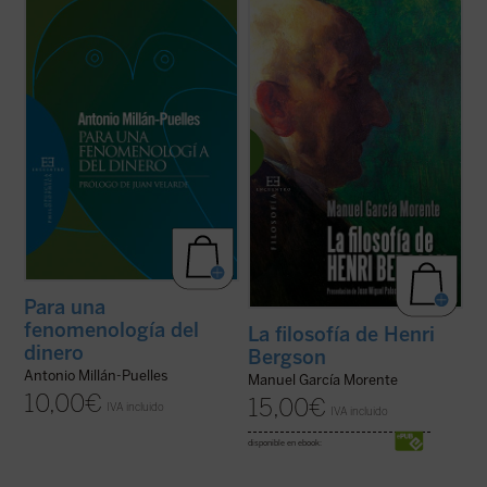
Prólogo de Juan Velarde
Este libro, nacido de las conferencias con
que García Morente preparó la venida de
«En tanto que, sin dejar de ser un hecho
Henri Bergson a Madrid en Mayo de 1916,
material, es también el dinero una creación
ofrece una exposición muy sugestiva y
del espíritu, no cabe considerarlo a la
diáfana del pensamiento del filósofo
manera de un excitante o estímulo
francés. Tanto el objeto y el método que ...
unívocamente determinativo de la
(ver ficha)
conducta humana. ...
(ver ficha)
Para una
fenomenología del
La filosofía de Henri
dinero
Bergson
Antonio Millán-Puelles
Manuel García Morente
10,00
€
15,00
€
IVA incluido
IVA incluido
disponible en ebook: