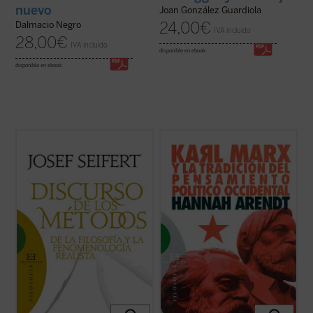
nuevo
Joan González Guardiola
24,00
€
Dalmacio Negro
IVA incluido
28,00
€
IVA incluido
disponible en ebook:
disponible en ebook:
Este
Discurso de los métodos
es, en efecto,
Karl Marx y la tradición del pensamiento
un discurso de los métodos, y no de un
político occidental
fue escrito en un
Discurso del método
, como el célebre de
momento crucial de la biografía intelectual
Descartes, porque la tesis principal que en
de Arendt, y en él se perfila por primera
él se defiende es que ni la palabra
vez la tesis fundamental de la autora de
«método» se dice en un ...
(ver ficha)
que la obra de Marx suponía la ...
(ver ficha)