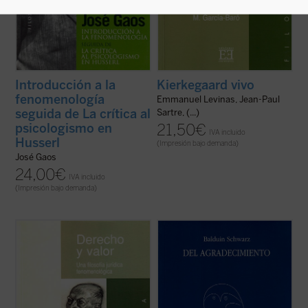
Introducción a la
Kierkegaard vivo
fenomenología
Emmanuel Levinas, Jean-Paul
seguida de La crítica al
Sartre, (...)
psicologismo en
21,50
€
IVA incluido
Husserl
(Impresión bajo demanda)
José Gaos
24,00
€
IVA incluido
(Impresión bajo demanda)
El libro
Derecho y Valor. Una filosofía
¿De qué manera habremos de abordar el
jurídica fenomenológica
contiene un
agradecimiento, que representa algo tan
ensayo de fundamentación de una filosofía
simple y a la vez tan hondo en el conjunto
del derecho en la fenomenología del filósofo
de los fenómenos humanos? Para someter
alemán Max Scheler. Se trata de una
el agradecimiento a la luz de la reflexión e
filosofía de las experiencias ...
(ver ficha)
iluminar en él lo que le presenta como ...
(ver ficha)