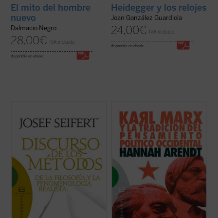
Heidegger y los relojes
El mito del hombre
nuevo
Joan González Guardiola
24,00
€
Dalmacio Negro
IVA incluido
28,00
€
IVA incluido
disponible en ebook:
disponible en ebook:
Este
Discurso de los métodos
es, en efecto,
Karl Marx y la tradición del pensamiento
un discurso de los métodos, y no de un
político occidental
fue escrito en un
Discurso del método
, como el célebre de
momento crucial de la biografía intelectual
Descartes, porque la tesis principal que en
de Arendt, y en él se perfila por primera
él se defiende es que ni la palabra
vez la tesis fundamental de la autora de
«método» se dice en un ...
(ver ficha)
que la obra de Marx suponía la ...
(ver ficha)