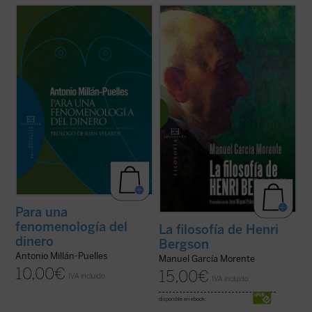
Prólogo de Juan Velarde
Este libro, nacido de las conferencias con
que García Morente preparó la venida de
«En tanto que, sin dejar de ser un hecho
Henri Bergson a Madrid en Mayo de 1916,
material, es también el dinero una creación
ofrece una exposición muy sugestiva y
del espíritu, no cabe considerarlo a la
diáfana del pensamiento del filósofo
manera de un excitante o estímulo
francés. Tanto el objeto y el método que ...
unívocamente determinativo de la
(ver ficha)
conducta humana. ...
(ver ficha)
Para una
fenomenología del
La filosofía de Henri
dinero
Bergson
Antonio Millán-Puelles
Manuel García Morente
10,00
€
15,00
€
IVA incluido
IVA incluido
disponible en ebook: