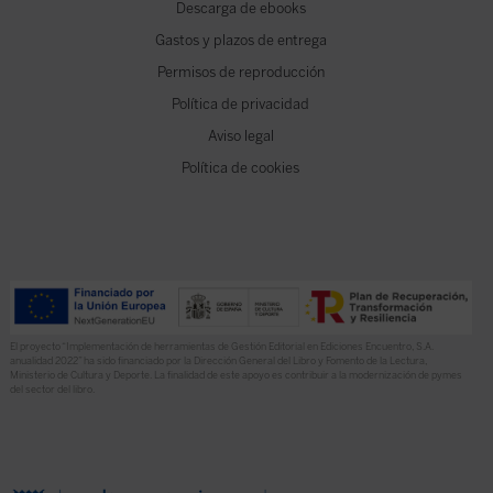
Descarga de ebooks
Gastos y plazos de entrega
Permisos de reproducción
Política de privacidad
Aviso legal
Política de cookies
El proyecto “Implementación de herramientas de Gestión Editorial en Ediciones Encuentro, S.A.
anualidad 2022” ha sido financiado por la Dirección General del Libro y Fomento de la Lectura,
Ministerio de Cultura y Deporte. La finalidad de este apoyo es contribuir a la modernización de pymes
del sector del libro.