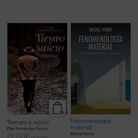
«Uno de los orígenes de la crisis actual del
La fenomenología de material de Michel
pensamiento reside en la eliminación de la
Henry vuelve a plantear la cuestión
subjetividad ---y con ella del hombre y de
fundamental de la filosofía: la cuestión de la
todo posible humanismo---. El siglo que
donación. Y la interpreta de manera distinta
acaba de concluir ha sabido llevar hasta
a la del pensamiento tradicional de
sus últimas consecuencias la ...
(ver ficha)
Occidente: no como aparición en un ...
(ver
ficha)
Fenomenología
Tiempo y sujeto
material
Pilar Fernández Beites
Michel Henry
22,00
€
IVA incluido