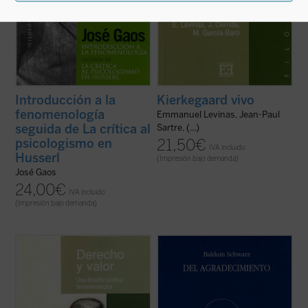
Introducción a la
Kierkegaard vivo
fenomenología
Emmanuel Levinas, Jean-Paul
seguida de La crítica al
Sartre, (...)
psicologismo en
21,50
€
IVA incluido
Husserl
(Impresión bajo demanda)
José Gaos
24,00
€
IVA incluido
(Impresión bajo demanda)
El libro
Derecho y Valor. Una filosofía
¿De qué manera habremos de abordar el
jurídica fenomenológica
contiene un
agradecimiento, que representa algo tan
ensayo de fundamentación de una filosofía
simple y a la vez tan hondo en el conjunto
del derecho en la fenomenología del filósofo
de los fenómenos humanos? Para someter
alemán Max Scheler. Se trata de una
el agradecimiento a la luz de la reflexión e
filosofía de las experiencias ...
(ver ficha)
iluminar en él lo que le presenta como ...
(ver ficha)