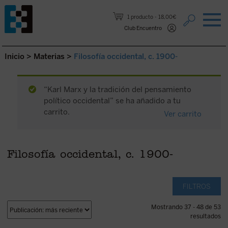
Saltar al contenido.
1 producto
18,00€
Club Encuentro
Inicio
>
Materias
>
Filosofía occidental, c. 1900-
“Karl Marx y la tradición del pensamiento
político occidental” se ha añadido a tu
carrito.
Ver carrito
Filosofía occidental, c. 1900-
FILTROS
Mostrando 37 - 48 de 53
resultados