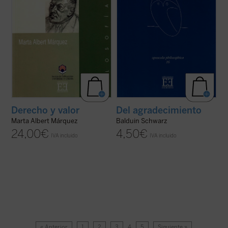
Derecho y valor
Del agradecimiento
Marta Albert Márquez
Balduin Schwarz
24,00
€
4,50
€
IVA incluido
IVA incluido
« Anterior
1
2
3
4
5
Siguiente »