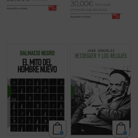
30,00
€
IVA incluido
disponible en ebook:
(Impresión bajo demanda)
disponible en ebook:
Este libro es un cuidadoso examen de los
«La tesis más provocativa y original que la
principales antecedentes, concepciones y
filosofía del siglo XX ha levantado sobre el
tendencias relacionados con la utopía del
tiempo es la famosa tesis de Heidegger
hombre nuevo. En este mito, íntimamente
según la cual el sentido del ser descansaría
dependiente de la religión secular, el autor
en el sentido del tiempo. Según esta tesis,
identifica uno de los dogmas ...
(ver ficha)
nuestra vivencia del ...
(ver ficha)