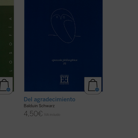
 trata
Para someter el agradecimiento a la luz
..
(ver
de la reflexión e iluminar en él lo que le
presenta como ...
(ver ficha)
Del agradecimiento
Balduin Schwarz
4,50
€
IVA incluido