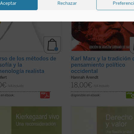
Aceptar
Rechazar
Preferenc
rso de los métodos de
Karl Marx y la tradición 
osofía y la
pensamiento político
enología realista
occidental
ifert
Hannah Arendt
0
€
18,00
€
IVA incluido
IVA incluido
 en ebook:
disponible en ebook:
a cosa extraña: ¿Debe
El libro
Derecho y Valor. Una filosof
gaard significar algo para
jurídica fenomenológica
contiene u
os, aunque no nos ofrece más que
ensayo de fundamentación de una
gencia de una sinceridad ilimitada y
filosofía del derecho en la fenomen