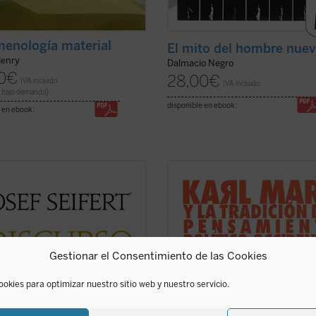
enología material
El mito del hombre nue
Henry
Dalmacio Negro
0
€
28,00
€
IVA incluido
IVA incluido
 bajo demanda)
disponible en ebook:
 en ebook:
iscurso de los métodos
es, en
Karl Marx y la tradición del pensa
, un discurso de los métodos, y no
político occidental
fue escrito en u
Discurso del método
, como el
momento crucial de la biografía
e de Descartes, porque la tesis
intelectual de Arendt, y en él se per
pal que en él se defiende es que ni
por primera vez la tesis fundament
abra «método» se dice en un ...
(ver
la autora de que la obra de Marx s
Gestionar el Consentimiento de las Cookies
la ...
(ver ficha)
ookies para optimizar nuestro sitio web y nuestro servicio.