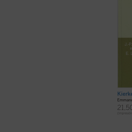
la ric
posib
No hay
Kierk
Emmanuel
21,5
(Impresión