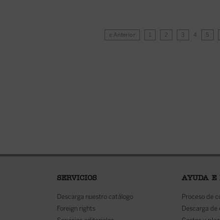
« Anterior
1
2
3
4
5
SERVICIOS
AYUDA E
Descarga nuestro catálogo
Proceso de 
Foreign rights
Descarga de