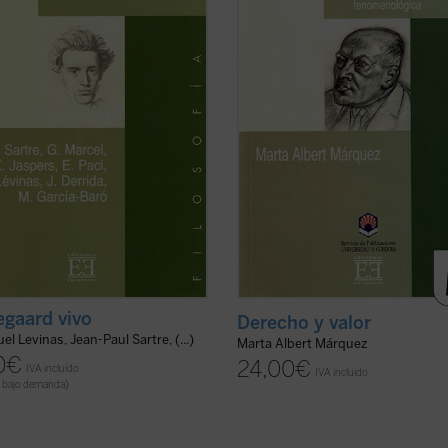
a intuición, enorme desde luego, de
del filósofo alemán Max Scheler. Se
ilidades humanas?
de una filosofía de las experiencias .
ficha)
 comparación alguna ...
(ver ficha)
egaard vivo
Derecho y valor
 Levinas, Jean-Paul Sartre, (...)
Marta Albert Márquez
0
€
24,00
€
IVA incluido
IVA incluido
 bajo demanda)