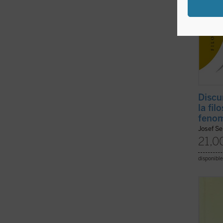
Discu
la fil
fenom
Josef Se
21,0
disponible
«Es un
Kierke
nosotr
la exi