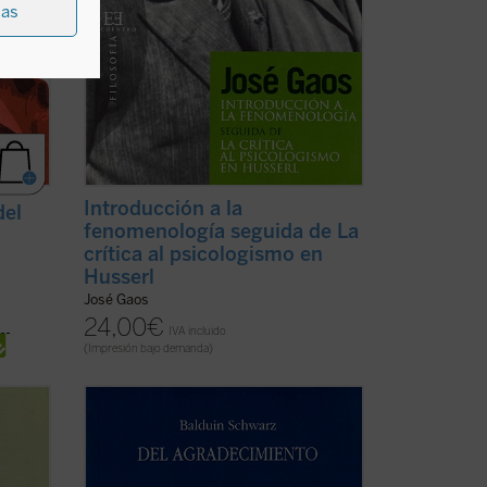
ias
Introducción a la
del
fenomenología seguida de La
crítica al psicologismo en
Husserl
José Gaos
24,00
€
IVA incluido
(Impresión bajo demanda)
ía
¿De qué manera habremos de abordar el
n
agradecimiento, que representa algo tan
simple y a la vez tan hondo en el
ología
conjunto de los fenómenos humanos?