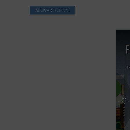
La fen
Henry 
fundam
de la 
manera
tradic
aparici