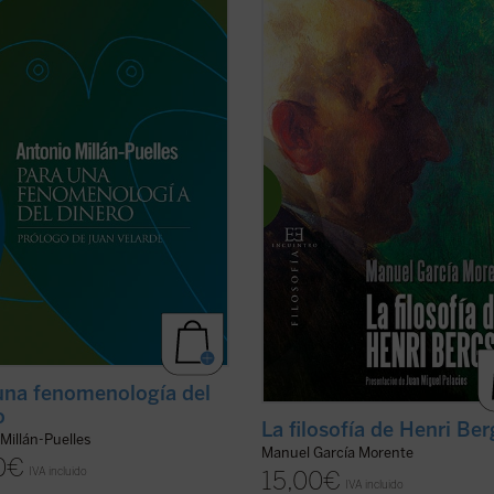
o de Juan Velarde
Este libro, nacido de las conferenci
que García Morente preparó la ven
nto que, sin dejar de ser un hecho
Henri Bergson a Madrid en Mayo de
al, es también el dinero una
ofrece una exposición muy sugestiv
ón del espíritu, no cabe
diáfana del pensamiento del filósof
erarlo a la manera de un excitante
francés. Tanto el objeto y el métod
mulo unívocamente determinativo
...
(ver ficha)
conducta humana. ...
(ver ficha)
una fenomenología del
o
La filosofía de Henri Be
Millán-Puelles
Manuel García Morente
0
€
IVA incluido
15,00
€
IVA incluido