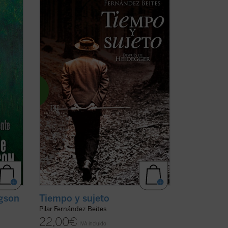
as con
«Uno de los orígenes de la crisis actual
ida de
del pensamiento reside en la eliminación
 1916,
de la subjetividad ---y con ella del hombre
a y
y de todo posible humanismo---. El siglo
o
que acaba de concluir ha sabido llevar
o que
hasta sus últimas consecuencias la ...
(ver
ficha)
rgson
Tiempo y sujeto
Pilar Fernández Beites
22,00
€
IVA incluido