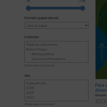
Prólog
7€
29€
«En ta
materi
Formato (papel/ebook)
creaci
consid
o estí
de la 
Colección
(Puede seleccionar varias)
Año
Para 
diner
Antonio 
10,0
(Puede seleccionar varias)