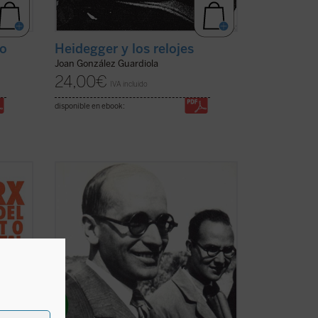
Heidegger y los relojes
vo
Joan González Guardiola
24,00
€
IVA incluido
disponible en ebook:
miento
Este libro publicado como tal por primera
n
vez en España, reúne dos escritos de
juventud de uno de los más fecundos
fila
pensadores y traductores de filosofía al
al de
español del siglo XX. Estos dos ensayos
uponía
no son sólo monumentos documentales
del momento ...
(ver ficha)