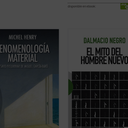
disponible en ebook:
omenología de material de Michel
Este libro es un cuidadoso examen 
vuelve a plantear la cuestión
principales antecedentes, concepc
ental de la filosofía: la cuestión
y tendencias relacionados con la u
donación. Y la interpreta de
del hombre nuevo. En este mito,
 distinta a la del pensamiento
íntimamente dependiente de la rel
ional de Occidente: no como
secular, el autor identifica uno de l
ón en un ...
(ver ficha)
dogmas ...
(ver ficha)