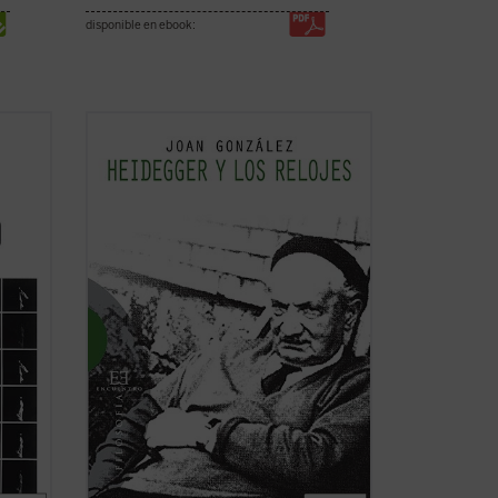
disponible en ebook:
de los
«La tesis más provocativa y original que
iones
la filosofía del siglo XX ha levantado
topía
sobre el tiempo es la famosa tesis de
Heidegger según la cual el sentido del
igión
ser descansaría en el sentido del tiempo.
os
Según esta tesis, nuestra vivencia del ...
(ver ficha)