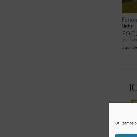
Fenom
Michel 
30,0
(Impresión
disponible
Este
D
efecto
de un
célebr
princi
la pal
ficha)
Utilizamos c