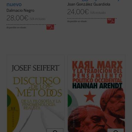
nuevo
Joan González Guardiola
24,00
€
Dalmacio Negro
IVA incluido
28,00
€
IVA incluido
disponible en ebook:
disponible en ebook:
Este
Discurso de los métodos
es, en efecto,
Karl Marx y la tradición del pensamiento
un discurso de los métodos, y no de un
político occidental
fue escrito en un
Discurso del método
, como el célebre de
momento crucial de la biografía intelectual
Descartes, porque la tesis principal que en
de Arendt, y en él se perfila por primera
él se defiende es que ni la palabra
vez la tesis fundamental de la autora de
«método» se dice en un ...
(ver ficha)
que la obra de Marx suponía la ...
(ver ficha)