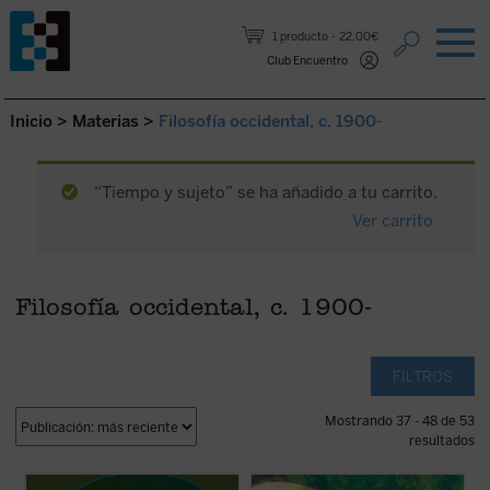
Saltar al contenido.
1 producto
22,00€
Club Encuentro
Inicio
>
Materias
>
Filosofía occidental, c. 1900-
“Tiempo y sujeto” se ha añadido a tu carrito.
Ver carrito
Filosofía occidental, c. 1900-
FILTROS
Mostrando 37 - 48 de 53
resultados