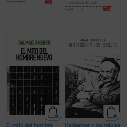
disponible en ebook:
(Impresión bajo demanda)
disponible en ebook:
Este libro es un cuidadoso examen de los
«La tesis más provocativa y original que la
principales antecedentes, concepciones y
filosofía del siglo XX ha levantado sobre el
tendencias relacionados con la utopía del
tiempo es la famosa tesis de Heidegger
hombre nuevo. En este mito, íntimamente
según la cual el sentido del ser descansaría
dependiente de la religión secular, el autor
en el sentido del tiempo. Según esta tesis,
identifica uno de los dogmas ...
(ver ficha)
nuestra vivencia del ...
(ver ficha)
Heidegger y los relojes
El mito del hombre