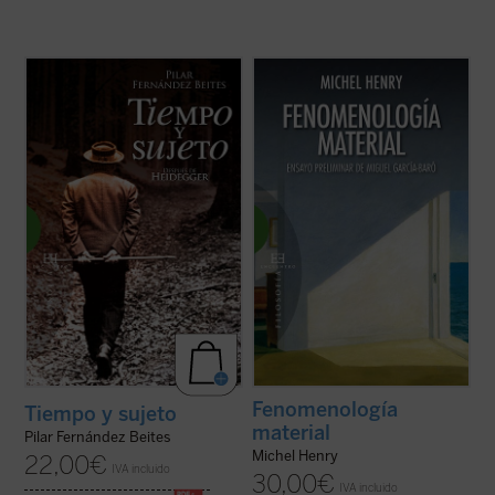
«Uno de los orígenes de la crisis actual del
La fenomenología de material de Michel
pensamiento reside en la eliminación de la
Henry vuelve a plantear la cuestión
subjetividad ---y con ella del hombre y de
fundamental de la filosofía: la cuestión de la
todo posible humanismo---. El siglo que
donación. Y la interpreta de manera distinta
acaba de concluir ha sabido llevar hasta
a la del pensamiento tradicional de
sus últimas consecuencias la ...
(ver ficha)
Occidente: no como aparición en un ...
(ver
ficha)
Fenomenología
Tiempo y sujeto
material
Pilar Fernández Beites
Michel Henry
22,00
€
IVA incluido
30,00
€
IVA incluido