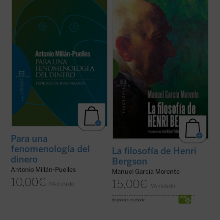
Prólogo de Juan Velarde
Este libro, nacido de las conferencias con
que García Morente preparó la venida de
«En tanto que, sin dejar de ser un hecho
Henri Bergson a Madrid en Mayo de 1916,
material, es también el dinero una creación
ofrece una exposición muy sugestiva y
del espíritu, no cabe considerarlo a la
diáfana del pensamiento del filósofo
manera de un excitante o estímulo
francés. Tanto el objeto y el método que ...
unívocamente determinativo de la
(ver ficha)
conducta humana. ...
(ver ficha)
Para una
fenomenología del
La filosofía de Henri
dinero
Bergson
Antonio Millán-Puelles
Manuel García Morente
10,00
€
15,00
€
IVA incluido
IVA incluido
disponible en ebook: