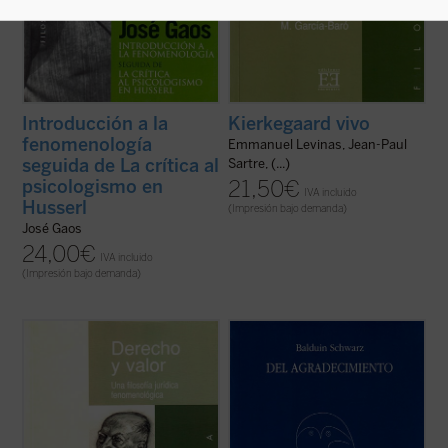
Introducción a la
Kierkegaard vivo
fenomenología
Emmanuel Levinas, Jean-Paul
seguida de La crítica al
Sartre, (...)
psicologismo en
21,50
€
IVA incluido
Husserl
(Impresión bajo demanda)
José Gaos
24,00
€
IVA incluido
(Impresión bajo demanda)
El libro
Derecho y Valor. Una filosofía
¿De qué manera habremos de abordar el
jurídica fenomenológica
contiene un
agradecimiento, que representa algo tan
ensayo de fundamentación de una filosofía
simple y a la vez tan hondo en el conjunto
del derecho en la fenomenología del filósofo
de los fenómenos humanos? Para someter
alemán Max Scheler. Se trata de una
el agradecimiento a la luz de la reflexión e
filosofía de las experiencias ...
(ver ficha)
iluminar en él lo que le presenta como ...
(ver ficha)