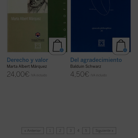
Derecho y valor
Del agradecimiento
Marta Albert Márquez
Balduin Schwarz
24,00
€
4,50
€
IVA incluido
IVA incluido
« Anterior
1
2
3
4
5
Siguiente »