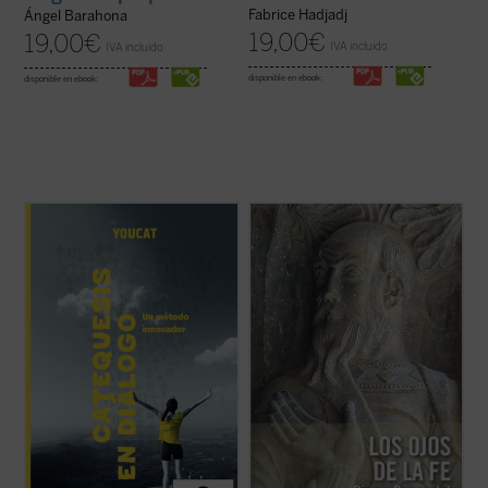
Fabrice Hadjadj
Ángel Barahona
19,00
€
19,00
€
IVA incluido
IVA incluido
disponible en ebook:
disponible en ebook:
Catequesis en diálogo. Un método
A pesar de su lejanía (1910),
Los ojos de la
innovador
es el manual para todo el que
fe
continúa representando una concepción
quiera saber cómo hacer la catequesis de
teológica muy significativa en la historia
una forma nueva dejando una huella
moderna de las explicaciones acerca de la
profunda en la gente joven. Una
fe cristiana. En medio de la multiplicidad de
introducción general a la catequesis
estas, centradas unas ...
(ver ficha)
moderna, pero ...
(ver ficha)