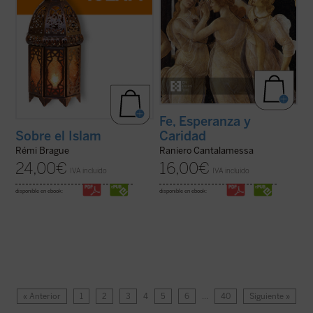
Fe, Esperanza y
Caridad
Sobre el Islam
Raniero Cantalamessa
Rémi Brague
16,00
€
24,00
€
IVA incluido
IVA incluido
disponible en ebook:
disponible en ebook:
« Anterior
1
2
3
4
5
6
…
40
Siguiente »