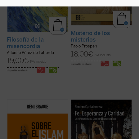
Misterio de los
misterios
Filosofía de la
misericordia
Paolo Prosperi
18,00
€
Alfonso Pérez de Laborda
IVA incluido
19,00
€
IVA incluido
disponible en ebook:
disponible en ebook:
El Islam es objeto de interminables
El padre Raniero Cantalamessa acompaña
controversias y mucha confusión. Pero,
a los lectores en un viaje hacia la
¿qué es el Islam? ¿Una forma de
comprensión de las virtudes teologales: Fe,
relacionarse con Dios? ¿Una religión con
Esperanza y Caridad, con la certeza de que
sus propios dogmas y normas? ¿Una
no hay ningún contenido de la fe, por
civilización? Rémi Brague vuelve sobre
elevado que sea, que no pueda hacerse ...
estas cuestiones ...
(ver ficha)
(ver ficha)