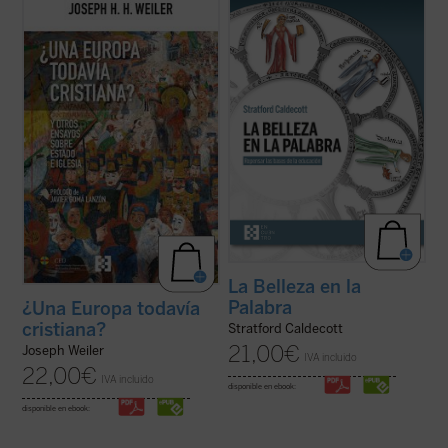
Para muchos europeos, la Iglesia ya no es
La Belleza en la Palabra
es una
más que un decorado para bodas
contribución única para devolver la
elegantes, y la religión, una pieza de museo.
realidad al centro del aprendizaje. A los
Pero, ¿qué implica esta amnesia para
interrogantes ¿qué es una buena
Europa?
¿Una Europa todavía cristiana?
educación? o ¿para qué sirve?, Stratford
invita al lector a replantearse el ...
(ver
Caldecott ensaya una respuesta arrojando
ficha)
una nueva ...
(ver ficha)
La Belleza en la
Palabra
¿Una Europa todavía
cristiana?
Stratford Caldecott
21,00
€
Joseph Weiler
IVA incluido
22,00
€
IVA incluido
disponible en ebook:
disponible en ebook: