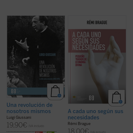
Los textos reunidos en este libro
Este «pequeño tratado» es la continuación
pertenecen a un momento delicado y
de los estudios emblemáticos de Rémi
crucial de la historia de Comunión y
Brague sobre el concepto de
mundo
. En
Liberación (CL). Se remontan a los años
una sucesión de breves capítulos expone
1968-1970, período en el que la
una teoría de la Providencia divina en la que
experiencia nacida de don Giussani en
Dios provee a todos los ...
(ver ficha)
1954 sufrió una profunda ...
(ver ficha)
Una revolución de
nosotros mismos
A cada uno según sus
necesidades
Luigi Giussani
19,90
€
Rémi Brague
IVA incluido
18,00
€
IVA incluido