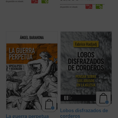
disponible en ebook:
disponible en ebook:
Las preguntas que surgen en este ensayo
Fabrice Hadjadj nos sumerge en las raíces
son inquietantes: ¿por qué la hostilidad
del mal, donde, según el Evangelio, «los
guerrera ha sido un hecho constatable,
lobos se disfrazan de corderos». Una
permanente a lo largo de la historia de la
denuncia de la mentira, la impostura y la
humanidad y podemos sospechar que lo
credulidad. Un alegato a favor de la fe. Un
seguirá siendo? ¿Por qué la actividad ...
ensayo vigorizante, ejemplar por su ...
(ver
(ver ficha)
ficha)
Lobos disfrazados de
corderos
La guerra perpetua