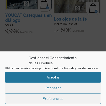
YOUCAT Catequesis en
Los ojos de la fe
diálogo
Pierre Rousselot
VV.AA.
12,50
€
9,99
€
IVA incluido
IVA incluido
Gestionar el Consentimiento
de las Cookies
Rodeando el conjunto de toda la Realidad de
Paolo Prosperi no pretende en este ensayo
esa completud, y ofertando la Realidad
ofrecer un comentario exhaustivo sobre
Utilizamos cookies para optimizar nuestro sitio web y nuestro servicio.
unitiva de su Ser, se nos hace ver en esos
los
Misterios
de Péguy, sino que se fija un
vislumbres cómo se adivina y se nutre la
objetivo más circunscrito, pero no menos
Realidad extremosa de quien es el único
difícil: intentar comprender las razones que
Aceptar
Dios....
(ver ficha)
llevan al autor de este ...
(ver ficha)
Rechazar
Preferencias