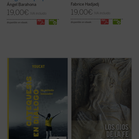
Fabrice Hadjadj
Ángel Barahona
19,00
€
19,00
€
IVA incluido
IVA incluido
disponible en ebook:
disponible en ebook:
Catequesis en diálogo. Un método
A pesar de su lejanía (1910),
Los ojos de la
innovador
es el manual para todo el que
fe
continúa representando una concepción
quiera saber cómo hacer la catequesis de
teológica muy significativa en la historia
una forma nueva dejando una huella
moderna de las explicaciones acerca de la
profunda en la gente joven. Una
fe cristiana. En medio de la multiplicidad de
introducción general a la catequesis
estas, centradas unas ...
(ver ficha)
moderna, pero ...
(ver ficha)