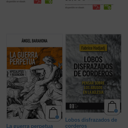
disponible en ebook:
disponible en ebook:
Las preguntas que surgen en este ensayo
Fabrice Hadjadj nos sumerge en las raíces
son inquietantes: ¿por qué la hostilidad
del mal, donde, según el Evangelio, «los
guerrera ha sido un hecho constatable,
lobos se disfrazan de corderos». Una
permanente a lo largo de la historia de la
denuncia de la mentira, la impostura y la
humanidad y podemos sospechar que lo
credulidad. Un alegato a favor de la fe. Un
seguirá siendo? ¿Por qué la actividad ...
ensayo vigorizante, ejemplar por su ...
(ver
(ver ficha)
ficha)
Lobos disfrazados de
corderos
La guerra perpetua