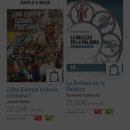
Para muchos europeos, la Iglesia ya no es
La Belleza en la Palabra
es una
más que un decorado para bodas
contribución única para devolver la
elegantes, y la religión, una pieza de museo.
realidad al centro del aprendizaje. A los
Pero, ¿qué implica esta amnesia para
interrogantes ¿qué es una buena
Europa?
¿Una Europa todavía cristiana?
educación? o ¿para qué sirve?, Stratford
invita al lector a replantearse el ...
(ver
Caldecott ensaya una respuesta arrojando
ficha)
una nueva ...
(ver ficha)
La Belleza en la
Palabra
¿Una Europa todavía
cristiana?
Stratford Caldecott
21,00
€
Joseph Weiler
IVA incluido
22,00
€
IVA incluido
disponible en ebook:
disponible en ebook: