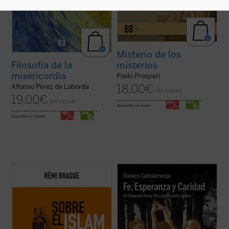
Misterio de los
misterios
Filosofía de la
misericordia
Paolo Prosperi
18,00
€
Alfonso Pérez de Laborda
IVA incluido
19,00
€
IVA incluido
disponible en ebook:
disponible en ebook:
El Islam es objeto de interminables
El padre Raniero Cantalamessa acompaña
controversias y mucha confusión. Pero,
a los lectores en un viaje hacia la
¿qué es el Islam? ¿Una forma de
comprensión de las virtudes teologales: Fe,
relacionarse con Dios? ¿Una religión con
Esperanza y Caridad, con la certeza de que
sus propios dogmas y normas? ¿Una
no hay ningún contenido de la fe, por
civilización? Rémi Brague vuelve sobre
elevado que sea, que no pueda hacerse ...
estas cuestiones ...
(ver ficha)
(ver ficha)