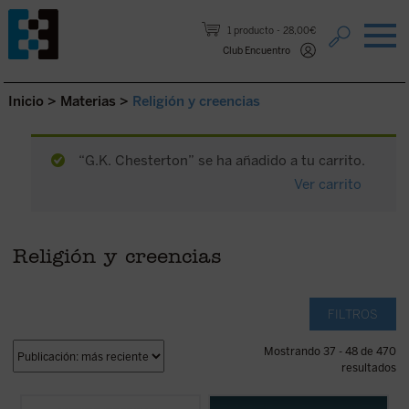
Saltar al contenido.
1 producto
28,00€
Club Encuentro
Inicio
>
Materias
>
Religión y creencias
“G.K. Chesterton” se ha añadido a tu carrito.
Ver carrito
Religión y creencias
FILTROS
Mostrando 37 - 48 de 470
resultados