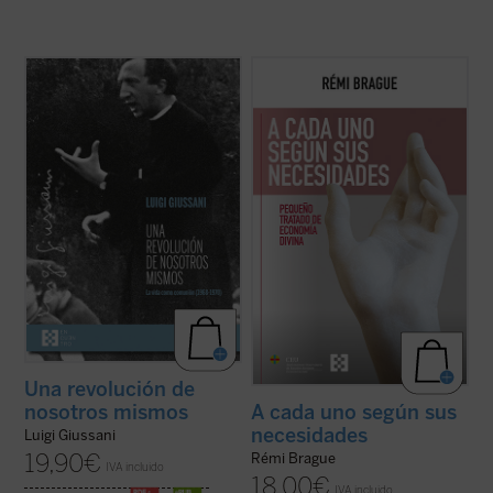
Los textos reunidos en este libro
Este «pequeño tratado» es la continuación
pertenecen a un momento delicado y
de los estudios emblemáticos de Rémi
crucial de la historia de Comunión y
Brague sobre el concepto de
mundo
. En
Liberación (CL). Se remontan a los años
una sucesión de breves capítulos expone
1968-1970, período en el que la
una teoría de la Providencia divina en la que
experiencia nacida de don Giussani en
Dios provee a todos los ...
(ver ficha)
1954 sufrió una profunda ...
(ver ficha)
Una revolución de
nosotros mismos
A cada uno según sus
necesidades
Luigi Giussani
19,90
€
Rémi Brague
IVA incluido
18,00
€
IVA incluido