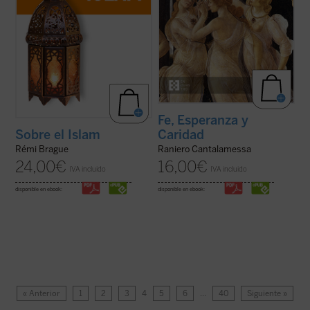
Fe, Esperanza y
Caridad
Sobre el Islam
Raniero Cantalamessa
Rémi Brague
16,00
€
24,00
€
IVA incluido
IVA incluido
disponible en ebook:
disponible en ebook:
« Anterior
1
2
3
4
5
6
…
40
Siguiente »