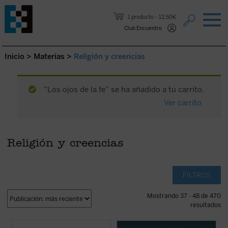
Saltar al contenido.
1 producto
12,50€
Club Encuentro
Inicio
>
Materias
>
Religión y creencias
“Los ojos de la fe” se ha añadido a tu carrito.
Ver carrito
Religión y creencias
FILTROS
Mostrando 37 - 48 de 470
resultados