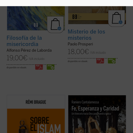
Misterio de los
misterios
Filosofía de la
misericordia
Paolo Prosperi
18,00
€
Alfonso Pérez de Laborda
IVA incluido
19,00
€
IVA incluido
disponible en ebook:
disponible en ebook:
El Islam es objeto de interminables
El padre Raniero Cantalamessa acompaña
controversias y mucha confusión. Pero,
a los lectores en un viaje hacia la
¿qué es el Islam? ¿Una forma de
comprensión de las virtudes teologales: Fe,
relacionarse con Dios? ¿Una religión con
Esperanza y Caridad, con la certeza de que
sus propios dogmas y normas? ¿Una
no hay ningún contenido de la fe, por
civilización? Rémi Brague vuelve sobre
elevado que sea, que no pueda hacerse ...
estas cuestiones ...
(ver ficha)
(ver ficha)