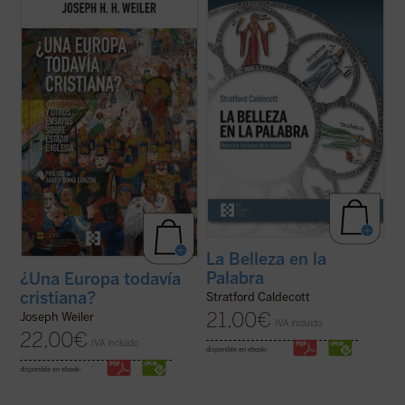
Para muchos europeos, la Iglesia ya no es
La Belleza en la Palabra
es una
más que un decorado para bodas
contribución única para devolver la
elegantes, y la religión, una pieza de museo.
realidad al centro del aprendizaje. A los
Pero, ¿qué implica esta amnesia para
interrogantes ¿qué es una buena
Europa?
¿Una Europa todavía cristiana?
educación? o ¿para qué sirve?, Stratford
invita al lector a replantearse el ...
(ver
Caldecott ensaya una respuesta arrojando
ficha)
una nueva ...
(ver ficha)
La Belleza en la
Palabra
¿Una Europa todavía
cristiana?
Stratford Caldecott
21,00
€
Joseph Weiler
IVA incluido
22,00
€
IVA incluido
disponible en ebook:
disponible en ebook: