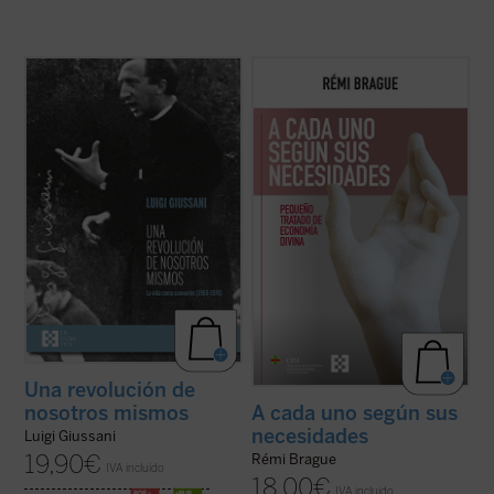
Los textos reunidos en este libro
Este «pequeño tratado» es la continuación
pertenecen a un momento delicado y
de los estudios emblemáticos de Rémi
crucial de la historia de Comunión y
Brague sobre el concepto de
mundo
. En
Liberación (CL). Se remontan a los años
una sucesión de breves capítulos expone
1968-1970, período en el que la
una teoría de la Providencia divina en la que
experiencia nacida de don Giussani en
Dios provee a todos los ...
(ver ficha)
1954 sufrió una profunda ...
(ver ficha)
Una revolución de
nosotros mismos
A cada uno según sus
necesidades
Luigi Giussani
19,90
€
Rémi Brague
IVA incluido
18,00
€
IVA incluido