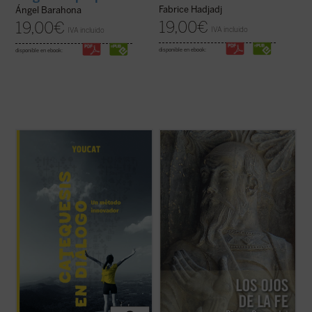
Fabrice Hadjadj
Ángel Barahona
19,00
€
19,00
€
IVA incluido
IVA incluido
disponible en ebook:
disponible en ebook:
Catequesis en diálogo. Un método
A pesar de su lejanía (1910),
Los ojos de la
innovador
es el manual para todo el que
fe
continúa representando una concepción
quiera saber cómo hacer la catequesis de
teológica muy significativa en la historia
una forma nueva dejando una huella
moderna de las explicaciones acerca de la
profunda en la gente joven. Una
fe cristiana. En medio de la multiplicidad de
introducción general a la catequesis
estas, centradas unas ...
(ver ficha)
moderna, pero ...
(ver ficha)