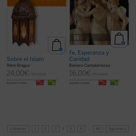
Fe, Esperanza y
Caridad
Sobre el Islam
Raniero Cantalamessa
Rémi Brague
16,00
€
24,00
€
IVA incluido
IVA incluido
disponible en ebook:
disponible en ebook:
« Anterior
1
2
3
4
5
6
…
40
Siguiente »