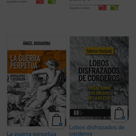
disponible en ebook:
disponible en ebook:
Las preguntas que surgen en este ensayo
Fabrice Hadjadj nos sumerge en las raíces
son inquietantes: ¿por qué la hostilidad
del mal, donde, según el Evangelio, «los
guerrera ha sido un hecho constatable,
lobos se disfrazan de corderos». Una
permanente a lo largo de la historia de la
denuncia de la mentira, la impostura y la
humanidad y podemos sospechar que lo
credulidad. Un alegato a favor de la fe. Un
seguirá siendo? ¿Por qué la actividad ...
ensayo vigorizante, ejemplar por su ...
(ver
(ver ficha)
ficha)
Lobos disfrazados de
corderos
La guerra perpetua