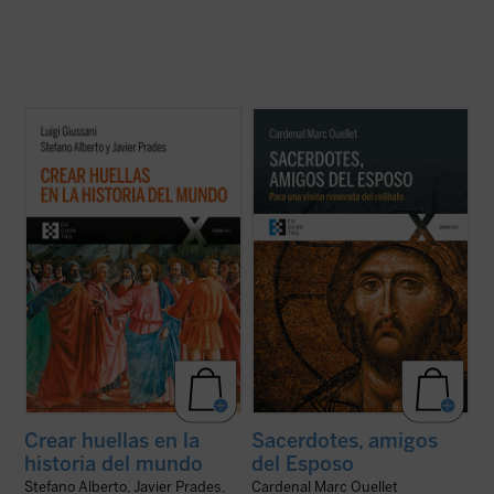
La clave de bóveda del presente libro es el
El Prefecto de la Congregación para los
descubrimiento del sentido profundo del
Obispos reflexiona sobre la renovación
cristianismo como
acontecimiento
sacerdotal en unos tiempos en los que «los
imprevisto e imprevisible: el anuncio de que
escándalos, las humillaciones y el desgaste
el Misterio se ha hecho hombre en un lugar
han sumido al clero en un estado de
y un tiempo determinados. Este es ...
(ver
vulnerabilidad, si no de desconcierto, ...
(ver
ficha)
ficha)
Crear huellas en la
Sacerdotes, amigos
historia del mundo
del Esposo
Stefano Alberto, Javier Prades,
Cardenal Marc Ouellet