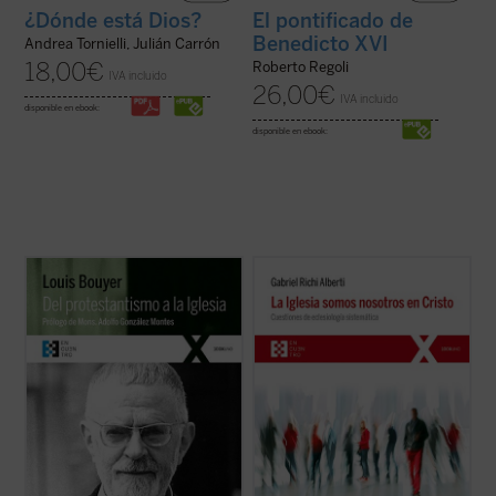
¿Dónde está Dios?
El pontificado de
Benedicto XVI
Andrea Tornielli, Julián Carrón
18,00
€
Roberto Regoli
IVA incluido
26,00
€
IVA incluido
disponible en ebook:
disponible en ebook:
A lo largo de estas páginas, el autor expone
La Iglesia somos nosotros en Cristo
ofrece
detalladamente, y con la cordialidad y
una reflexión crítica y sistemática sobre la
respeto de quien lo conoce desde dentro,
Iglesia, el pueblo de los fieles cristianos,
los principios teológicos del
realidad visible y tangible para el hombre
protestantismo, mostrando cómo las tesis
de nuestro tiempo que, al encontrarse con
positivas protestantes
sola gratia, soli ...
ella, se puede ...
(ver ficha)
(ver ficha)