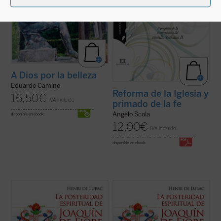
A Dios por la belleza
Eduardo Camino
Reforma de la Iglesia y
16,50
€
IVA incluido
primado de la fe
Angelo Scola
disponible en ebook:
12,00
€
IVA incluido
disponible en ebook:
La enigmática figura de Joaquín de Fiore ha
La enigmática figura de Joaquín de Fiore ha
suscitado escaso interés entre los
suscitado escaso interés entre los
historiadores de la exégesis y de la
historiadores de la exégesis y de la
teología. Sin embargo, este monje,
teología. Sin embargo, este monje,
fundador de una orden religiosa y amigo de
fundador de una orden religiosa y amigo de
los papas, fue el iniciador de uno de los ...
los papas, fue el iniciador de uno de los ...