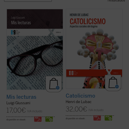
resultados
Este libro reúne las «lecturas» comentadas
En este gran clásico, de carácter
que Luigi Giussani llevó a cabo de sus
programático, del padre De Lubac se
autores más queridos. Un libro en el que se
perfilan los dos rasgos esenciales de la
muestra, más allá del ejercicio de crítica
realidad
católica
. Por un lado, la dimensión
literaria, cómo un espíritu auténticamente
«social» --la solidaridad universal como
cristiano lee, en la ...
(ver ficha)
acontecimiento salvífico de la ...
(ver ficha)
Catolicismo
Mis lecturas
Henri de Lubac
Luigi Giussani
32,00
€
17,00
€
IVA incluido
IVA incluido
disponible en ebook:
disponible en ebook: