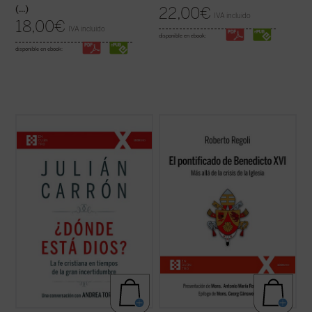
(...)
22,00
€
IVA incluido
18,00
€
IVA incluido
disponible en ebook:
disponible en ebook:
En intenso y lúcido diálogo con el conocido
Frente a las habituales lecturas parciales,
vaticanista Andrea Tornielli, Julián Carrón -
El pontificado de Benedicto XVI
ofrece una
-responsable de Comunión y Liberación
amplia mirada de conjunto sólidamente
desde 2005 hasta 2021-- responde a estas
documentada sobre la labor de Joseph
y otras muchas cuestiones sobre el núcleo
Ratzinger como papa, a la vez que señala
esencial de la fe cristiana, ...
(ver ficha)
algunas claves interpretativas que ...
(ver
ficha)