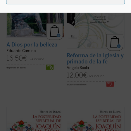
A Dios por la belleza
Eduardo Camino
Reforma de la Iglesia y
16,50
€
IVA incluido
primado de la fe
Angelo Scola
disponible en ebook:
12,00
€
IVA incluido
disponible en ebook:
La enigmática figura de Joaquín de Fiore ha
La enigmática figura de Joaquín de Fiore ha
suscitado escaso interés entre los
suscitado escaso interés entre los
historiadores de la exégesis y de la
historiadores de la exégesis y de la
teología. Sin embargo, este monje,
teología. Sin embargo, este monje,
fundador de una orden religiosa y amigo de
fundador de una orden religiosa y amigo de
los papas, fue el iniciador de uno de los ...
los papas, fue el iniciador de uno de los ...