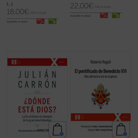
(...)
22,00
€
IVA incluido
18,00
€
IVA incluido
disponible en ebook:
disponible en ebook:
En intenso y lúcido diálogo con el conocido
Frente a las habituales lecturas parciales,
vaticanista Andrea Tornielli, Julián Carrón -
El pontificado de Benedicto XVI
ofrece una
-responsable de Comunión y Liberación
amplia mirada de conjunto sólidamente
desde 2005 hasta 2021-- responde a estas
documentada sobre la labor de Joseph
y otras muchas cuestiones sobre el núcleo
Ratzinger como papa, a la vez que señala
esencial de la fe cristiana, ...
(ver ficha)
algunas claves interpretativas que ...
(ver
ficha)