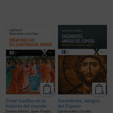
La clave de bóveda del presente libro es el
El Prefecto de la Congregación para los
descubrimiento del sentido profundo del
Obispos reflexiona sobre la renovación
cristianismo como
acontecimiento
sacerdotal en unos tiempos en los que «los
imprevisto e imprevisible: el anuncio de que
escándalos, las humillaciones y el desgaste
el Misterio se ha hecho hombre en un lugar
han sumido al clero en un estado de
y un tiempo determinados. Este es ...
(ver
vulnerabilidad, si no de desconcierto, ...
(ver
ficha)
ficha)
Crear huellas en la
Sacerdotes, amigos
historia del mundo
del Esposo
Stefano Alberto, Javier Prades,
Cardenal Marc Ouellet