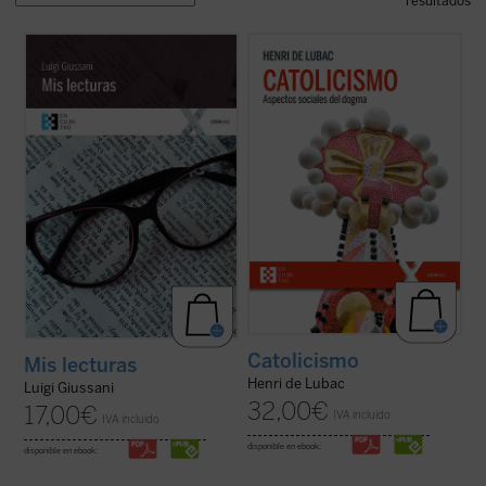
resultados
Este libro reúne las «lecturas» comentadas
En este gran clásico, de carácter
que Luigi Giussani llevó a cabo de sus
programático, del padre De Lubac se
autores más queridos. Un libro en el que se
perfilan los dos rasgos esenciales de la
muestra, más allá del ejercicio de crítica
realidad
católica
. Por un lado, la dimensión
literaria, cómo un espíritu auténticamente
«social» --la solidaridad universal como
cristiano lee, en la ...
(ver ficha)
acontecimiento salvífico de la ...
(ver ficha)
Catolicismo
Mis lecturas
Henri de Lubac
Luigi Giussani
32,00
€
17,00
€
IVA incluido
IVA incluido
disponible en ebook:
disponible en ebook: