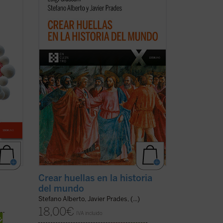
se
el descubrimiento del sentido profundo
e la
del cristianismo como
acontecimiento
imprevisto e imprevisible: el anuncio de
que el Misterio se ha hecho hombre en
ífico
un lugar y un tiempo determinados. Este
es ...
(ver ficha)
Crear huellas en la historia
del mundo
Stefano Alberto, Javier Prades, (...)
18,00
€
IVA incluido