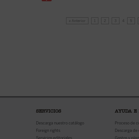
« Anterior
1
2
3
4
5
SERVICIOS
AYUDA E
Descarga nuestro catálogo
Proceso de 
Foreign rights
Descarga de
Servicios editoriales
Gastos y plaz