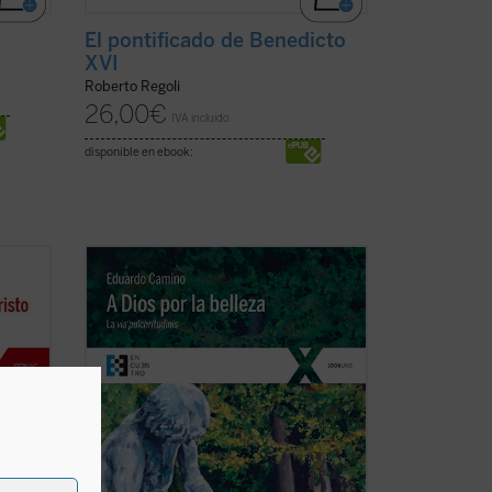
El pontificado de Benedicto
XVI
Roberto Regoli
26,00
€
IVA incluido
disponible en ebook:
o
La pregunta que vertebra los
mática
interrogantes de este libro es: ¿Por qué
les
Benedicto XVI está plenamente
le para
convencido de que la belleza es un
al
camino privilegiado para defender la fe y
er
evangelizar al hombre del hoy? El autor
ofrece este libro a ...
(ver ficha)