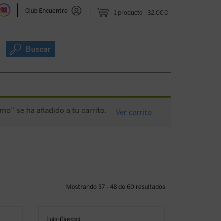
Club Encuentro
1 producto
32,00€
Buscar
mo” se ha añadido a tu carrito.
Ver carrito
Mostrando 37 - 48 de 60 resultados
La clave de bóveda del presente libro es