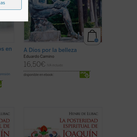
ias
os en
A Dios por la belleza
Eduardo Camino
16,50
€
IVA incluido
mpresión
disponible en ebook:
 Fiore
La enigmática figura de Joaquín de Fiore
los
ha suscitado escaso interés entre los
historiadores de la exégesis y de la
teología. Sin embargo, este monje,