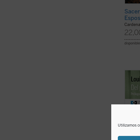
Sacer
Espo
Cardena
22,0
disponible
A lo l
expone
cordia
desde 
del pr
tesis 
soli ...
(
Utilizamos c