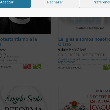
Aceptar
Rechazar
Preferenc
rotestantismo a la
La Iglesia somos nosotr
a
Cristo
ouyer
Gabriel Richi Alberti
0
€
SÓLO DISPONIBLE EN EBOOK
IVA incluido
Consultar si este libro está disponible en i
 bajo demanda)
bajo demanda
 en ebook:
disponible en ebook:
utos del Vaticano II son ya bien
La enigmática figura de Joaquín de
s en la historia de la Iglesia. Sin
ha suscitado escaso interés entre 
o, su recepción, todavía en
historiadores de la exégesis y de la
o, continúa exigiendo de los
teología. Sin embargo, este monje,