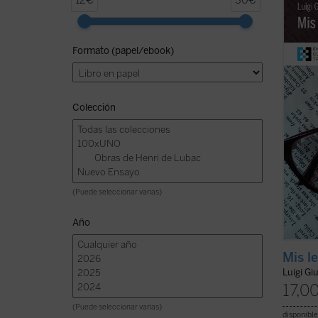
12€
30€
coment
cabo d
libro 
Formato (papel/ebook)
ejercic
espíri
la ...
(v
Colección
(Puede seleccionar varias)
Año
Mis l
Luigi Gi
17,0
(Puede seleccionar varias)
disponible