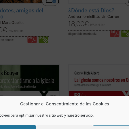
dotes, amigos del
¿Dónde está Dios?
so
Andrea Tornielli, Julián Carrón
18,00
€
l Marc Ouellet
IVA incluido
0
€
IVA incluido
disponible en ebook:
 en ebook:
argo de estas páginas, el autor
La Iglesia somos nosotros en Crist
 detalladamente, y con la
ofrece una reflexión crítica y siste
lidad y respeto de quien lo conoce
sobre la Iglesia, el pueblo de los fie
dentro, los principios teológicos
cristianos, realidad visible y tangib
otestantismo, mostrando cómo las
el hombre de nuestro tiempo que, 
positivas protestantes
sola gratia,
encontrarse con ella, se puede ...
(v
Gestionar el Consentimiento de las Cookies
ver ficha)
ficha)
ookies para optimizar nuestro sitio web y nuestro servicio.