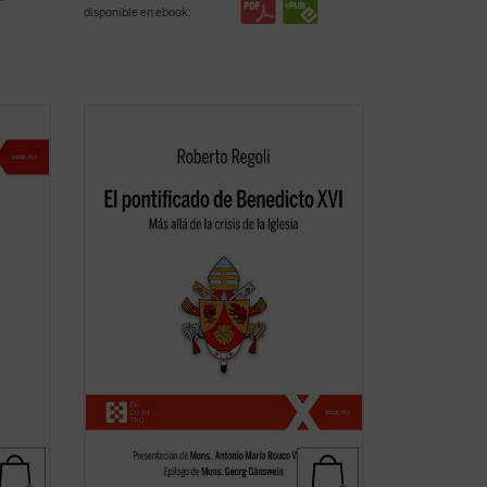
disponible en ebook:
Frente a las habituales lecturas
i,
parciales,
El pontificado de Benedicto XVI
munión
ofrece una amplia mirada de conjunto
1--
sólidamente documentada sobre la labor
de Joseph Ratzinger como papa, a la vez
 de la
que señala algunas claves
interpretativas que ...
(ver ficha)