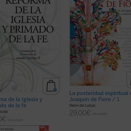
anos una respuesta libre y generosa
fundador de una orden religiosa y 
lamada de Dios que se ofrece en la
de los papas, fue el iniciador de un
..
(ver ficha)
los ...
(ver ficha)
La posteridad espiritual
ma de la Iglesia y
Joaquín de Fiore / 1
do de la fe
Henri de Lubac
29,00
€
Scola
IVA incluido
0
€
IVA incluido
 en ebook: