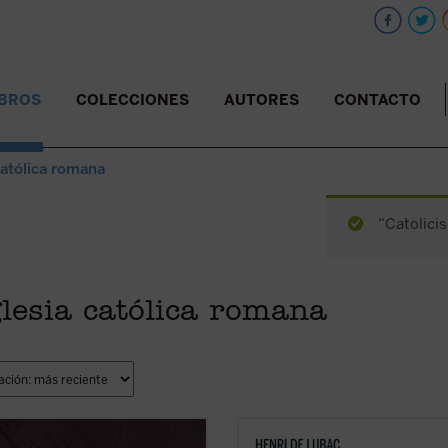
IBROS
COLECCIONES
AUTORES
CONTACTO
católica romana
“Catolicis
lesia católica romana
ibro reúne las «lecturas»
En este gran clásico, de carácter