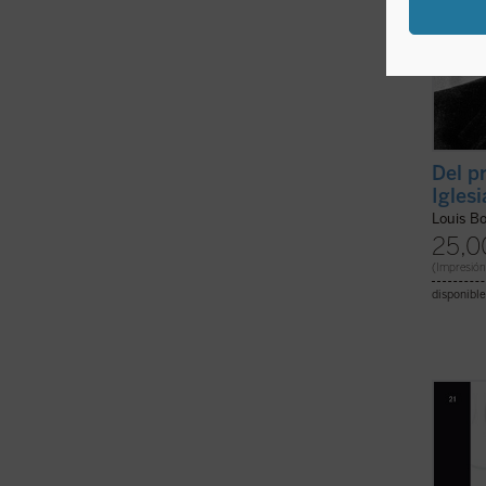
Del p
Iglesi
Louis B
25,0
(Impresión
disponible
Los fr
visible
embarg
proces