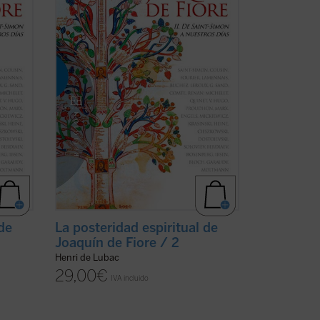
amigo
fundador de una orden religiosa y amigo
o de
de los papas, fue el iniciador de uno de
los ...
(ver ficha)
 de
La posteridad espiritual de
Joaquín de Fiore / 2
Henri de Lubac
29,00
€
IVA incluido