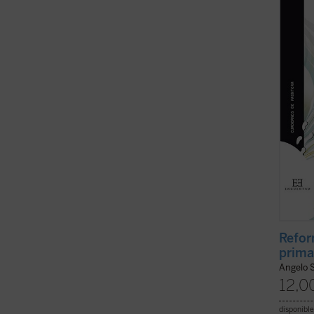
cristi
a la l
trama .
Refor
prima
Angelo 
12,0
disponible