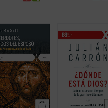
fecto de la Congregación para los
En intenso y lúcido diálogo con el
s reflexiona sobre la renovación
conocido vaticanista Andrea Torniell
otal en unos tiempos en los que
Julián Carrón --responsable de Co
scándalos, las humillaciones y el
y Liberación desde 2005 hasta 202
te han sumido al clero en un
responde a estas y otras muchas
 de vulnerabilidad, si no de
cuestiones sobre el núcleo esencial
ierto, ...
(ver ficha)
fe cristiana, ...
(ver ficha)