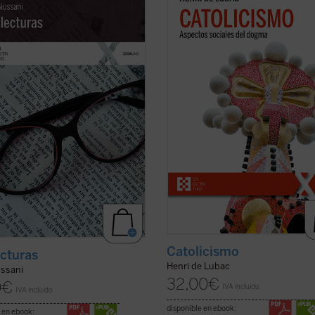
adas que Luigi Giussani llevó a
programático, del padre De Lubac 
e sus autores más queridos. Un
perfilan los dos rasgos esenciales d
en el que se muestra, más allá del
realidad
católica
. Por un lado, la
io de crítica literaria, cómo un
dimensión «social» --la solidaridad
tu auténticamente cristiano lee, en
universal como acontecimiento salv
er ficha)
de la ...
(ver ficha)
Catolicismo
ecturas
Henri de Lubac
ussani
32,00
€
0
€
IVA incluido
IVA incluido
disponible en ebook:
 en ebook: