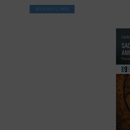
El Pre
Obispo
sacerd
«los e
desgas
estado
desconc