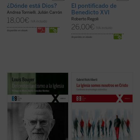
¿Dónde está Dios?
El pontificado de
Benedicto XVI
Andrea Tornielli, Julián Carrón
18,00
€
Roberto Regoli
IVA incluido
26,00
€
IVA incluido
disponible en ebook:
disponible en ebook:
A lo largo de estas páginas, el autor expone
La Iglesia somos nosotros en Cristo
ofrece
detalladamente, y con la cordialidad y
una reflexión crítica y sistemática sobre la
respeto de quien lo conoce desde dentro,
Iglesia, el pueblo de los fieles cristianos,
los principios teológicos del
realidad visible y tangible para el hombre
protestantismo, mostrando cómo las tesis
de nuestro tiempo que, al encontrarse con
positivas protestantes
sola gratia, soli ...
ella, se puede ...
(ver ficha)
(ver ficha)