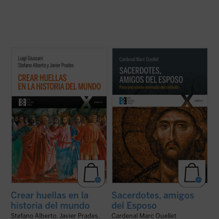
La clave de bóveda del presente libro es el
El Prefecto de la Congregación para los
descubrimiento del sentido profundo del
Obispos reflexiona sobre la renovación
cristianismo como
acontecimiento
sacerdotal en unos tiempos en los que «los
imprevisto e imprevisible: el anuncio de que
escándalos, las humillaciones y el desgaste
el Misterio se ha hecho hombre en un lugar
han sumido al clero en un estado de
y un tiempo determinados. Este es ...
(ver
vulnerabilidad, si no de desconcierto, ...
(ver
ficha)
ficha)
Crear huellas en la
Sacerdotes, amigos
historia del mundo
del Esposo
Stefano Alberto, Javier Prades,
Cardenal Marc Ouellet