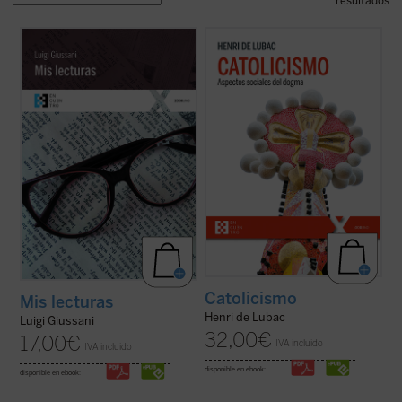
resultados
Este libro reúne las «lecturas» comentadas
En este gran clásico, de carácter
que Luigi Giussani llevó a cabo de sus
programático, del padre De Lubac se
autores más queridos. Un libro en el que se
perfilan los dos rasgos esenciales de la
muestra, más allá del ejercicio de crítica
realidad
católica
. Por un lado, la dimensión
literaria, cómo un espíritu auténticamente
«social» --la solidaridad universal como
cristiano lee, en la ...
(ver ficha)
acontecimiento salvífico de la ...
(ver ficha)
Catolicismo
Mis lecturas
Henri de Lubac
Luigi Giussani
32,00
€
17,00
€
IVA incluido
IVA incluido
disponible en ebook:
disponible en ebook: