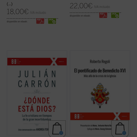
(...)
22,00
€
IVA incluido
18,00
€
IVA incluido
disponible en ebook:
disponible en ebook:
En intenso y lúcido diálogo con el conocido
Frente a las habituales lecturas parciales,
vaticanista Andrea Tornielli, Julián Carrón -
El pontificado de Benedicto XVI
ofrece una
-responsable de Comunión y Liberación
amplia mirada de conjunto sólidamente
desde 2005 hasta 2021-- responde a estas
documentada sobre la labor de Joseph
y otras muchas cuestiones sobre el núcleo
Ratzinger como papa, a la vez que señala
esencial de la fe cristiana, ...
(ver ficha)
algunas claves interpretativas que ...
(ver
ficha)