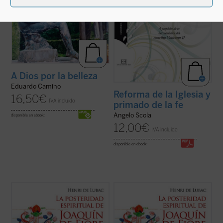
A Dios por la belleza
Eduardo Camino
Reforma de la Iglesia y
16,50
€
IVA incluido
primado de la fe
Angelo Scola
disponible en ebook:
12,00
€
IVA incluido
disponible en ebook:
La enigmática figura de Joaquín de Fiore ha
La enigmática figura de Joaquín de Fiore ha
suscitado escaso interés entre los
suscitado escaso interés entre los
historiadores de la exégesis y de la
historiadores de la exégesis y de la
teología. Sin embargo, este monje,
teología. Sin embargo, este monje,
fundador de una orden religiosa y amigo de
fundador de una orden religiosa y amigo de
los papas, fue el iniciador de uno de los ...
los papas, fue el iniciador de uno de los ...