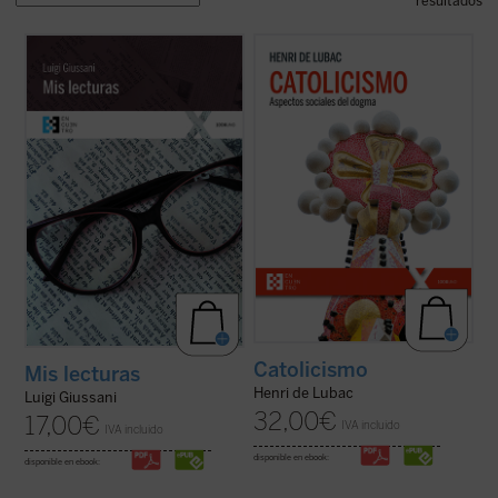
resultados
Este libro reúne las «lecturas» comentadas
En este gran clásico, de carácter
que Luigi Giussani llevó a cabo de sus
programático, del padre De Lubac se
autores más queridos. Un libro en el que se
perfilan los dos rasgos esenciales de la
muestra, más allá del ejercicio de crítica
realidad
católica
. Por un lado, la dimensión
literaria, cómo un espíritu auténticamente
«social» --la solidaridad universal como
cristiano lee, en la ...
(ver ficha)
acontecimiento salvífico de la ...
(ver ficha)
Catolicismo
Mis lecturas
Henri de Lubac
Luigi Giussani
32,00
€
17,00
€
IVA incluido
IVA incluido
disponible en ebook:
disponible en ebook: