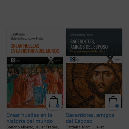
La clave de bóveda del presente libro es el
El Prefecto de la Congregación para los
descubrimiento del sentido profundo del
Obispos reflexiona sobre la renovación
cristianismo como
acontecimiento
sacerdotal en unos tiempos en los que «los
imprevisto e imprevisible: el anuncio de que
escándalos, las humillaciones y el desgaste
el Misterio se ha hecho hombre en un lugar
han sumido al clero en un estado de
y un tiempo determinados. Este es ...
(ver
vulnerabilidad, si no de desconcierto, ...
(ver
ficha)
ficha)
Crear huellas en la
Sacerdotes, amigos
historia del mundo
del Esposo
Stefano Alberto, Javier Prades,
Cardenal Marc Ouellet