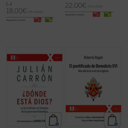
(...)
22,00
€
IVA incluido
18,00
€
IVA incluido
disponible en ebook:
disponible en ebook:
En intenso y lúcido diálogo con el conocido
Frente a las habituales lecturas parciales,
vaticanista Andrea Tornielli, Julián Carrón -
El pontificado de Benedicto XVI
ofrece una
-responsable de Comunión y Liberación
amplia mirada de conjunto sólidamente
desde 2005 hasta 2021-- responde a estas
documentada sobre la labor de Joseph
y otras muchas cuestiones sobre el núcleo
Ratzinger como papa, a la vez que señala
esencial de la fe cristiana, ...
(ver ficha)
algunas claves interpretativas que ...
(ver
ficha)