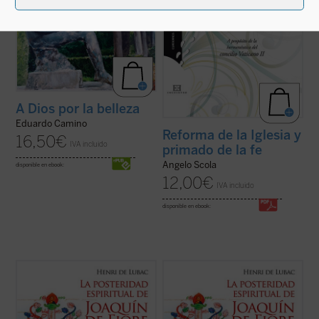
A Dios por la belleza
Eduardo Camino
Reforma de la Iglesia y
16,50
€
IVA incluido
primado de la fe
Angelo Scola
disponible en ebook:
12,00
€
IVA incluido
disponible en ebook:
La enigmática figura de Joaquín de Fiore ha
La enigmática figura de Joaquín de Fiore ha
suscitado escaso interés entre los
suscitado escaso interés entre los
historiadores de la exégesis y de la
historiadores de la exégesis y de la
teología. Sin embargo, este monje,
teología. Sin embargo, este monje,
fundador de una orden religiosa y amigo de
fundador de una orden religiosa y amigo de
los papas, fue el iniciador de uno de los ...
los papas, fue el iniciador de uno de los ...