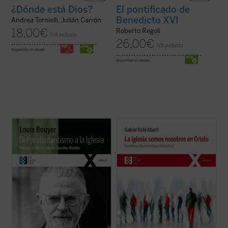
¿Dónde está Dios?
El pontificado de
Benedicto XVI
Andrea Tornielli, Julián Carrón
18,00
€
Roberto Regoli
IVA incluido
26,00
€
IVA incluido
disponible en ebook:
disponible en ebook:
A lo largo de estas páginas, el autor expone
La Iglesia somos nosotros en Cristo
ofrece
detalladamente, y con la cordialidad y
una reflexión crítica y sistemática sobre la
respeto de quien lo conoce desde dentro,
Iglesia, el pueblo de los fieles cristianos,
los principios teológicos del
realidad visible y tangible para el hombre
protestantismo, mostrando cómo las tesis
de nuestro tiempo que, al encontrarse con
positivas protestantes
sola gratia, soli ...
ella, se puede ...
(ver ficha)
(ver ficha)