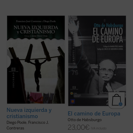
La tesis central de este libro es que la
El Camino de Europa
recoge una selección
izquierda, habiendo fracasado durante el
de artículos publicados por Otto de
siglo XX en su programa clásico (el
Habsburgo (1912-2011). A través de sus
socialismo), ha sustituido en el XXI la
textos el autor nos presenta su idea de
revolución socio-económica por la moral-
Europa, planteando muchos de los grandes
cultural. Ideas y políticas como la ...
(ver
temas que afectan a la Unión Europea hoy.
ficha)
...
(ver ficha)
Nueva izquierda y
El camino de Europa
cristianismo
Otto de Habsburgo
Diego Poole, Francisco J.
23,00
€
Contreras
IVA incluido