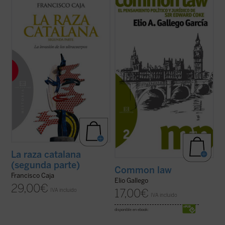
Tiene el lector entre sus manos la segunda
El
common law
es orden jurídico, pero
y última entrega de un libro que trata de
también y, al mismo tiempo, orden político.
indagar el verdadero núcleo de la doctrina
La Monarquía o el Parlamento son tan
política del catalanismo a partir de sus
pertenecientes al
common law
como el
propios textos. El catalanismo desde un
derecho de propiedad o la posibilidad de
punto de vista doctrinal debe ser ...
(ver
interponer una demanda. Y en el ...
(ver
ficha)
ficha)
La raza catalana
(segunda parte)
Common law
Francisco Caja
Elio Gallego
29,00
€
17,00
€
IVA incluido
IVA incluido
disponible en ebook: