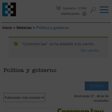
Saltar al contenido.
1 producto
17,00€
Club Encuentro
Inicio
>
Materias
>
Política y gobierno
“Common law” se ha añadido a tu carrito.
Ver carrito
Política y gobierno
FILTROS
Mostrando 37 - 48 de 64
resultados