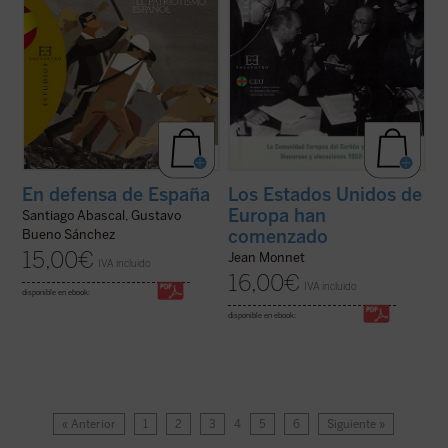
En defensa de España
Los Estados Unidos de
Europa han
Santiago Abascal, Gustavo
comenzado
Bueno Sánchez
15,00
€
Jean Monnet
IVA incluido
16,00
€
IVA incluido
disponible en ebook:
disponible en ebook:
« Anterior
1
2
3
4
5
6
Siguiente »