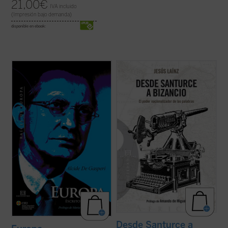
21,00
€
IVA incluido
(Impresión bajo demanda)
disponible en ebook:
«Esta edición de los discursos europeístas
Un siglo después de que Sabino Arana
de Alcide De Gasperi nos invita a
inventase los términos Bizkaia, Gipuzkoa y
reflexionar sobre su herencia política, en
Araba, ya han alcanzado la oficialidad.
tantas ocasiones olvidada. Él inició y
Pero la ingeniería palabrera sólo es una
recorrió en parte, junto con Schuman y
parte de la más amplia utilización de las
Adenauer, un camino hacia la unidad que
lenguas como instrumentos de la ...
(ver
aún ...
(ver ficha)
ficha)
Desde Santurce a