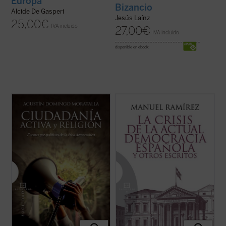
Europa
Bizancio
Alcide De Gasperi
Jesús Laínz
25,00
€
IVA incluido
27,00
€
IVA incluido
disponible en ebook:
Uno de los problemas más importantes de
«¿Qué va a pasar? ¿Puede una
la ética democrática es la clarificación del
democracia como la nuestra vivir con
papel que desempeñan las religiones en la
cierta fortaleza durante mucho tiempo?
esfera pública. Con la pretensión de
Vistas las cosas desde hoy, ¿de verdad
superar posiciones confesionalistas o
seremos tan fuertes y sagaces como para
laicistas, la filosofía moral y ...
(ver ficha)
recuperar el inicial entusiasmo
paulatinamente perdido? ...
(ver ficha)