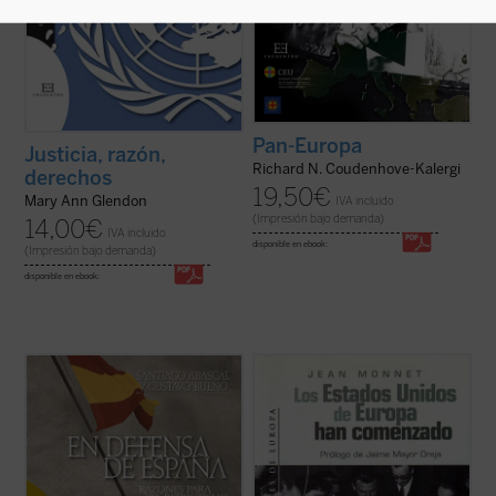
Pan-Europa
Justicia, razón,
Richard N. Coudenhove-Kalergi
derechos
19,50
€
Mary Ann Glendon
IVA incluido
(Impresión bajo demanda)
14,00
€
IVA incluido
disponible en ebook:
(Impresión bajo demanda)
disponible en ebook:
La Fundación DENAES, para la Defensa de
Prólogo de Jaime Mayor Oreja.
la Nación española, ha elaborado este texto
A 50 años de la entrada en vigor del
institucional en el que cumplidamente
Tratado de Roma y a 25 del Tratado de
ofrecemos, del modo más abierto pero
Maastricht, se publica por primera vez en
también más exhaustivo posible, todo el
español esta obra de uno de los fundadores
bagaje argumental e ideológico que da ...
de la Unión Europea, Jean Monet.
(ver ficha)
Los europeos ...
(ver ficha)