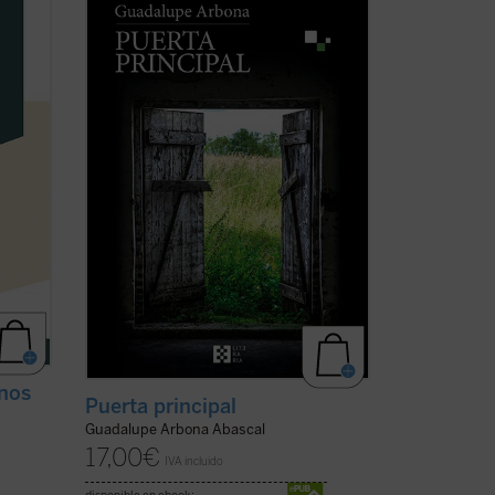
giosos
que su autora observa, siente y piensa a
el
lo largo de unos intensos meses que,
ínculo
marcados por la enfermedad, le
donde
permiten tener una mirada transparente
 de
sobre sus cosas y personas. Es el retrato
de una conciencia ...
(ver ficha)
anos
Puerta principal
Guadalupe Arbona Abascal
17,00
€
IVA incluido