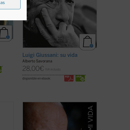
ias
Luigi Giussani: su vida
Alberto Savorana
28,00
€
IVA incluido
disponible en ebook:
iza.
Una verdadera "autobiografía" del papa
Wojtyla elaborada a partir de las
 que se
confidencias personales que él mismo
e
fue revelando en los cerca de quince mil