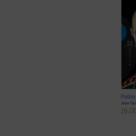
veinti
encuen
amigo, 
Pablo
Jean Gu
16,0