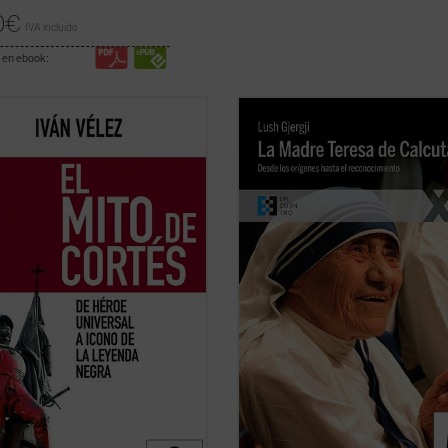
0
€
IVA incluido
 en ebook:
mito de Cortés
se aborda la figura
Este libro, escrito por el sacerdote
nquistador español desde las
kosovar Lush Gjergji cuando la san
es que de él se han tenido a lo
todavía estaba en vida, es una de l
de los siglos, empezando por las de
biografías de referencia sobre la 
ntemporáneos y llegando hasta las
Teresa de Calcuta. Partiendo de
stro presente, al tiempo que se ...
múltiples testimonios directos y de
icha)
varias conversaciones ...
(ver ficha)