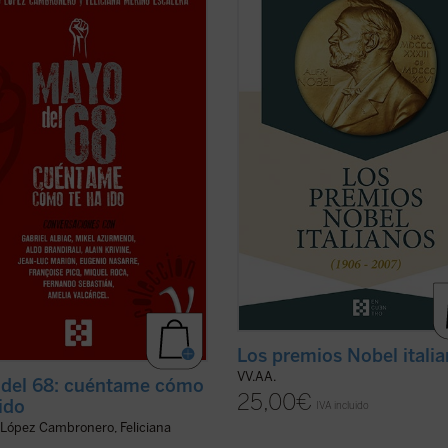
saciones con relevantes
Nobel, considerados los más presti
alidades españolas y europeas
a nivel internacional en el campo d
gonistas todas ellas de aquellos
conocimiento, tuvieron un fuerte v
cimientos), diferentes aspectos
con Italia, pues fue en San Remo 
entales de aquel frenético mes
Alfred Nobel pasó sus últimos años
o, tales como la experiencia ...
(ver
vida y ...
(ver ficha)
Los premios Nobel itali
VV.AA.
del 68: cuéntame cómo
25,00
€
 ido
IVA incluido
 López Cambronero, Feliciana