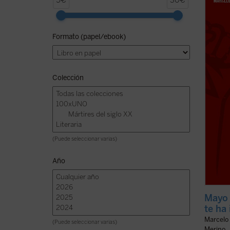
5€
30€
conver
person
(prota
Formato (papel/ebook)
aconte
fundam
de may
ficha)
Colección
(Puede seleccionar varias)
Año
Mayo 
te ha
Marcelo
(Puede seleccionar varias)
Merino