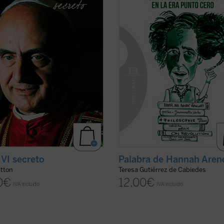
siete años (1950-1977) de
Económicas y Derecho a pesar de 
tros con Montini, de quien fue
brillantes calificaciones. Tras ver u
y quien le confió sus ...
(ver ficha)
película sobre la filósofa y ...
(ver fi
 VI secreto
Palabra de Hannah Aren
itton
Teresa Gutiérrez de Cabiedes
0
€
12,00
€
IVA incluido
IVA incluido