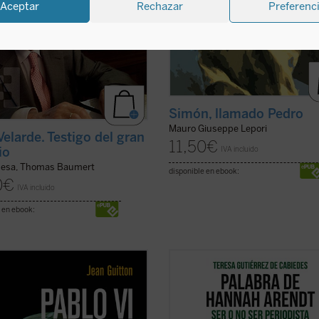
Aceptar
Rechazar
Preferenc
Simón, llamado Pedro
Mauro Giuseppe Lepori
Velarde. Testigo del gran
11,50
€
IVA incluido
io
uesa, Thomas Baumert
disponible en ebook:
0
€
IVA incluido
 en ebook:
sente libro, publicado
Ilustración de portada: Hervé Alúst
almente un año después de la
 de Pablo VI, recoge las notas
Sofía es una universitaria en crisis
s por Jean Guitton a lo largo de
está planteando dejar la carrera d