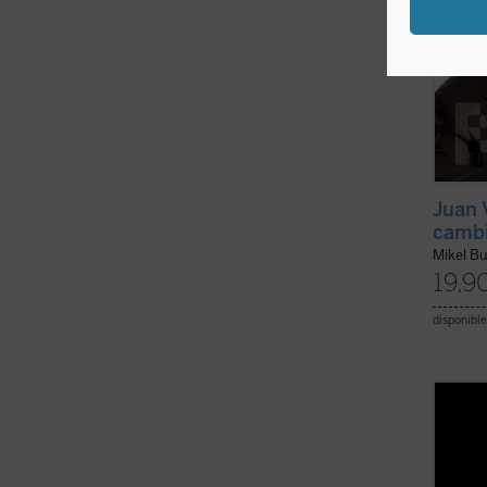
Juan 
camb
Mikel B
19,9
disponible
El pre
origin
muerte
tomada