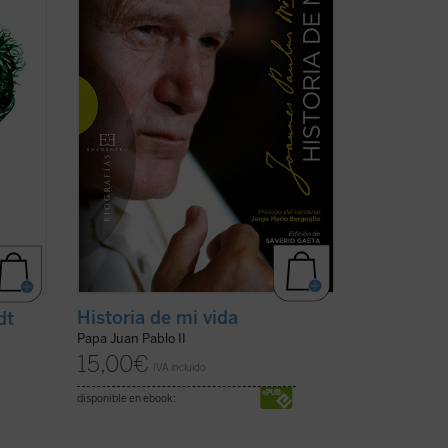
sus
textos y discursos que llevo a cabo
na
durante sus 27 años de pontificado....
(ver
cha)
ficha)
Historia de mi vida
dt
Papa Juan Pablo II
15,00
€
IVA incluido
disponible en ebook: