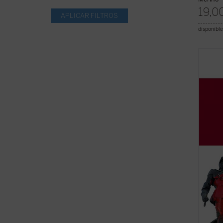
19,0
disponible
En
El 
del co
vision
largo 
sus co
de nue
(ver f