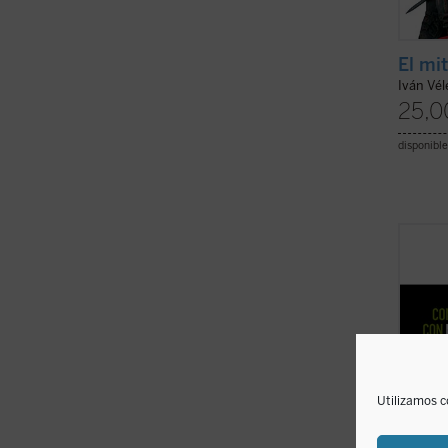
El mi
Iván Vél
25,0
disponible
Este l
memori
través
con lo
Baumer
pero d
princip
Utilizamos c