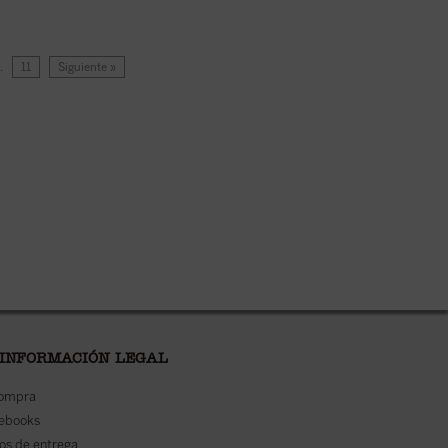
…
11
Siguiente »
 INFORMACIÓN LEGAL
compra
 ebooks
os de entrega