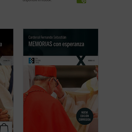
disponible en ebook:
«Los que hemos vivido a lo largo de
ta
estos años pasados tenemos la
as
obligación de ayudar a los más jóvenes a
Madre
conocer la compleja realidad de nuestra
historia en toda su verdad. En nuestra
sociedad hay demasiadas tensiones,
demasiados rechazos, ...
(ver ficha)