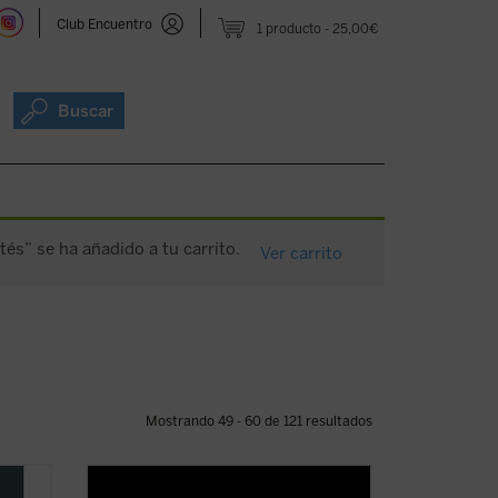
Club Encuentro
1 producto
25,00€
Buscar
tés” se ha añadido a tu carrito.
Ver carrito
Mostrando 49 - 60 de 121 resultados
mios
Este cuaderno de notas recoge todo lo