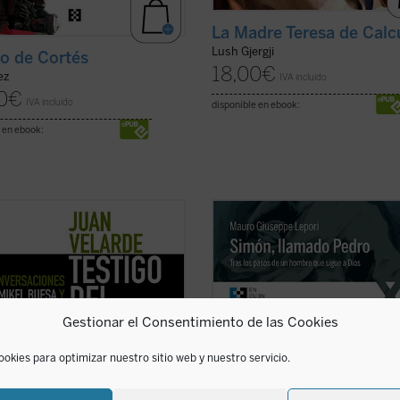
La Madre Teresa de Calc
Lush Gjergji
to de Cortés
18,00
€
ez
IVA incluido
0
€
IVA incluido
disponible en ebook:
 en ebook:
ibro recoge los recuerdos y
Simón, llamado Pedro
es una recre
as del profesor Juan Velarde a
sencilla, profunda y apasionada de 
 de una serie de conversaciones
de san Pedro desde que conoció a 
s profesores Mikel Buesa y Thomas
y, dejándolo todo, lo siguió, hasta s
t, en las que, de forma rigurosa
último encuentro con él en la orilla
istendida, se repasan los
lago. El P. Lepori nos ...
(ver ficha)
Gestionar el Consentimiento de las Cookies
ales episodios de ...
(ver ficha)
ookies para optimizar nuestro sitio web y nuestro servicio.