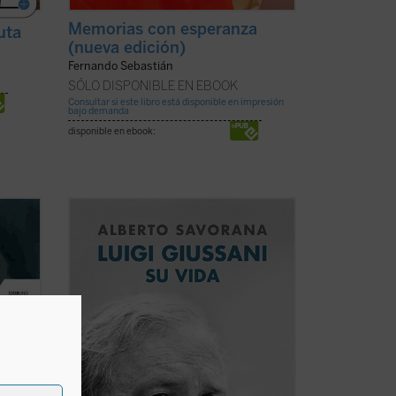
Memorias con esperanza
uta
(nueva edición)
Fernando Sebastián
SÓLO DISPONIBLE EN EBOOK
Consultar si este libro está disponible en impresión
bajo demanda
disponible en ebook:
ación
Esta biografía del fundador de Comunión
la vida
y Liberación, escrita por uno de sus más
Jesús
estrechos colaboradores tras años de
u
intenso trabajo de recopilación de miles
 del
de documentos escritos y de testimonios
personales, nos permite conocer, a ...
(ver
ficha)