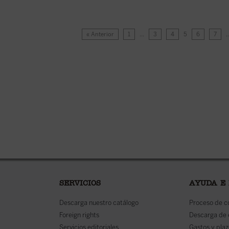
« Anterior
1
…
3
4
5
6
7
SERVICIOS
AYUDA E
Descarga nuestro catálogo
Proceso de 
Foreign rights
Descarga de
Servicios editoriales
Gastos y plaz