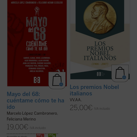
Este libro aborda, a partir de
Desde su creación en 1901, los Premios
conversaciones con relevantes
Nobel, considerados los más prestigiosos
personalidades españolas y europeas
a nivel internacional en el campo del
(protagonistas todas ellas de aquellos
conocimiento, tuvieron un fuerte vínculo
acontecimientos), diferentes aspectos
con Italia, pues fue en San Remo donde
fundamentales de aquel frenético mes de
Alfred Nobel pasó sus últimos años de vida
mayo, tales como la experiencia ...
(ver
y ...
(ver ficha)
ficha)
Los premios Nobel
italianos
Mayo del 68:
cuéntame cómo te ha
VV.AA.
25,00
€
ido
IVA incluido
Marcelo López Cambronero,
Feliciana Merino
19,00
€
IVA incluido
disponible en ebook: