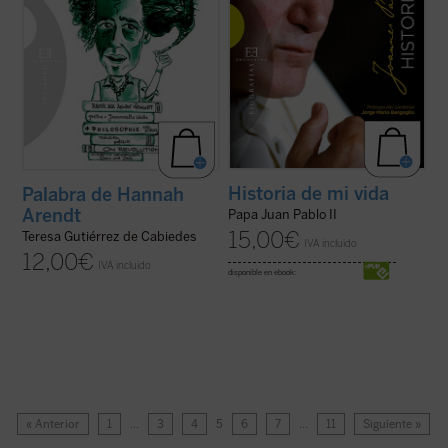
Historia de mi vida
Palabra de Hannah
Arendt
Papa Juan Pablo II
15,00
€
Teresa Gutiérrez de Cabiedes
IVA incluido
12,00
€
IVA incluido
disponible en ebook:
« Anterior
1
…
3
4
5
6
7
…
11
Siguiente »