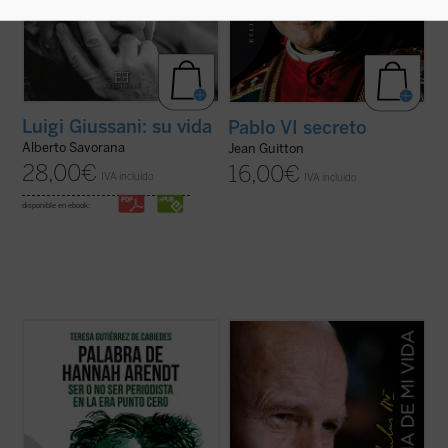
Luigi Giussani: su vida
Pablo VI secreto
Alberto Savorana
Jean Guitton
28,00
€
16,00
€
IVA incluido
IVA incluido
disponible en ebook:
Ilustración de portada: Hervé Alústiza.
Una verdadera "autobiografía" del papa
Wojtyla elaborada a partir de las
Sofía es una universitaria en crisis que se
confidencias personales que él mismo fue
está planteando dejar la carrera de
revelando en los cerca de quince mil textos
Económicas y Derecho a pesar de sus
y discursos que llevo a cabo durante sus
brillantes calificaciones. Tras ver una
27 años de pontificado....
(ver ficha)
película sobre la filósofa y ...
(ver ficha)