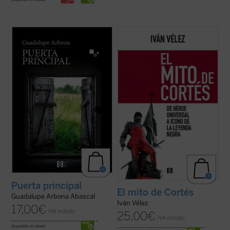
Este cuaderno de notas recoge todo lo que
En
El mito de Cortés
se aborda la figura del
su autora observa, siente y piensa a lo
conquistador español desde las visiones
largo de unos intensos meses que,
que de él se han tenido a lo largo de los
marcados por la enfermedad, le permiten
siglos, empezando por las de sus
tener una mirada transparente sobre sus
contemporáneos y llegando hasta las de
cosas y personas. Es el retrato de una
nuestro presente, al tiempo que se ...
(ver
conciencia ...
(ver ficha)
ficha)
Puerta principal
El mito de Cortés
Guadalupe Arbona Abascal
Iván Vélez
17,00
€
IVA incluido
25,00
€
IVA incluido
disponible en ebook: