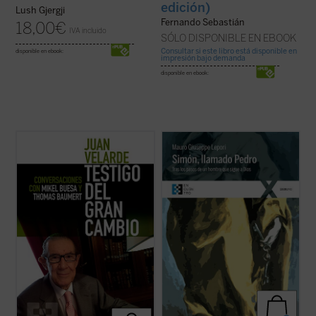
edición)
Lush Gjergji
Fernando Sebastián
18,00
€
IVA incluido
SÓLO DISPONIBLE EN EBOOK
Consultar si este libro está disponible en
disponible en ebook:
impresión bajo demanda
disponible en ebook:
Este libro recoge los recuerdos y
Simón, llamado Pedro
es una recreación
memorias del profesor Juan Velarde a
sencilla, profunda y apasionada de la vida
través de una serie de conversaciones con
de san Pedro desde que conoció a Jesús y,
los profesores Mikel Buesa y Thomas
dejándolo todo, lo siguió, hasta su último
Baumert, en las que, de forma rigurosa
encuentro con él en la orilla del lago. El P.
pero distendida, se repasan los principales
Lepori nos ...
(ver ficha)
episodios de ...
(ver ficha)