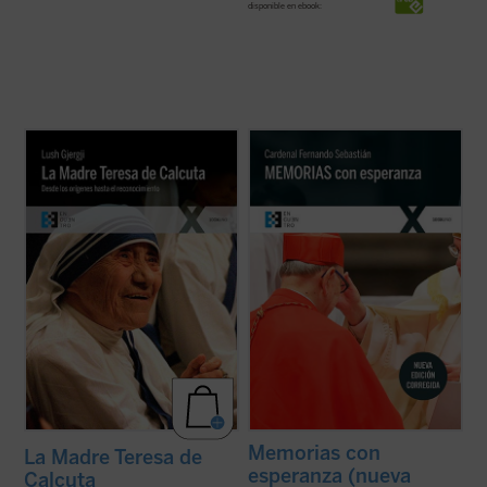
disponible en ebook:
Este libro, escrito por el sacerdote kosovar
«Los que hemos vivido a lo largo de estos
Lush Gjergji cuando la santa todavía estaba
años pasados tenemos la obligación de
en vida, es una de las biografías de
ayudar a los más jóvenes a conocer la
referencia sobre la Madre Teresa de
compleja realidad de nuestra historia en
Calcuta. Partiendo de múltiples testimonios
toda su verdad. En nuestra sociedad hay
directos y de varias conversaciones ...
(ver
demasiadas tensiones, demasiados
ficha)
rechazos, ...
(ver ficha)
Memorias con
La Madre Teresa de
esperanza (nueva
Calcuta