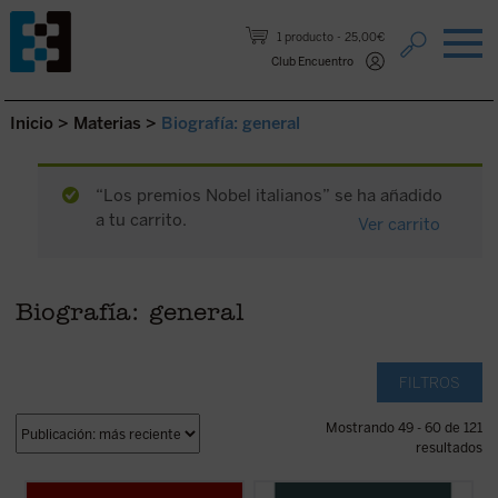
Saltar al contenido.
1 producto
25,00€
Club Encuentro
Inicio
>
Materias
>
Biografía: general
“Los premios Nobel italianos” se ha añadido
a tu carrito.
Ver carrito
Biografía: general
FILTROS
Mostrando 49 - 60 de 121
resultados