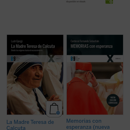
disponible en ebook:
Este libro, escrito por el sacerdote kosovar
«Los que hemos vivido a lo largo de estos
Lush Gjergji cuando la santa todavía estaba
años pasados tenemos la obligación de
en vida, es una de las biografías de
ayudar a los más jóvenes a conocer la
referencia sobre la Madre Teresa de
compleja realidad de nuestra historia en
Calcuta. Partiendo de múltiples testimonios
toda su verdad. En nuestra sociedad hay
directos y de varias conversaciones ...
(ver
demasiadas tensiones, demasiados
ficha)
rechazos, ...
(ver ficha)
Memorias con
La Madre Teresa de
esperanza (nueva
Calcuta