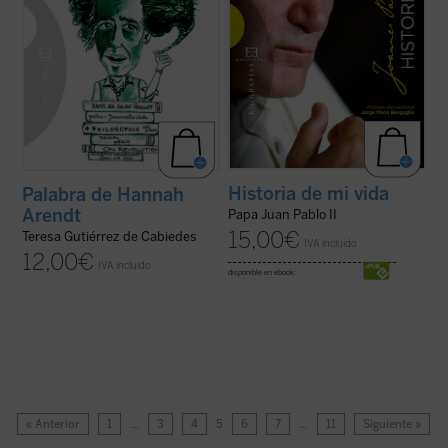
Historia de mi vida
Palabra de Hannah
Arendt
Papa Juan Pablo II
15,00
€
Teresa Gutiérrez de Cabiedes
IVA incluido
12,00
€
IVA incluido
disponible en ebook:
« Anterior
1
…
3
4
5
6
7
…
11
Siguiente »