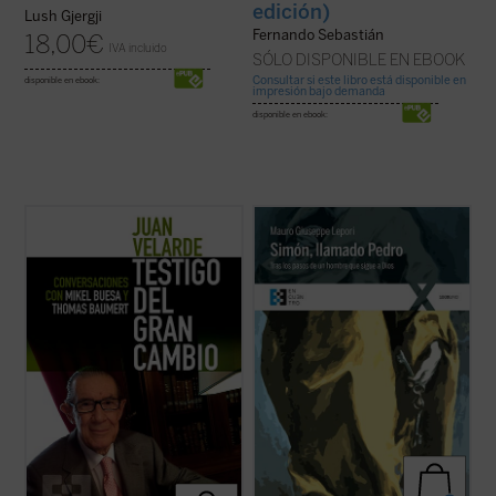
edición)
Lush Gjergji
Fernando Sebastián
18,00
€
IVA incluido
SÓLO DISPONIBLE EN EBOOK
Consultar si este libro está disponible en
disponible en ebook:
impresión bajo demanda
disponible en ebook:
Este libro recoge los recuerdos y
Simón, llamado Pedro
es una recreación
memorias del profesor Juan Velarde a
sencilla, profunda y apasionada de la vida
través de una serie de conversaciones con
de san Pedro desde que conoció a Jesús y,
los profesores Mikel Buesa y Thomas
dejándolo todo, lo siguió, hasta su último
Baumert, en las que, de forma rigurosa
encuentro con él en la orilla del lago. El P.
pero distendida, se repasan los principales
Lepori nos ...
(ver ficha)
episodios de ...
(ver ficha)