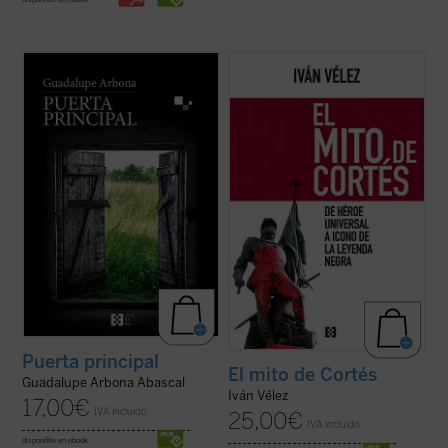
Este cuaderno de notas recoge todo lo que
En
El mito de Cortés
se aborda la figura del
su autora observa, siente y piensa a lo
conquistador español desde las visiones
largo de unos intensos meses que,
que de él se han tenido a lo largo de los
marcados por la enfermedad, le permiten
siglos, empezando por las de sus
tener una mirada transparente sobre sus
contemporáneos y llegando hasta las de
cosas y personas. Es el retrato de una
nuestro presente, al tiempo que se ...
(ver
conciencia ...
(ver ficha)
ficha)
Puerta principal
El mito de Cortés
Guadalupe Arbona Abascal
Iván Vélez
17,00
€
IVA incluido
25,00
€
IVA incluido
disponible en ebook: