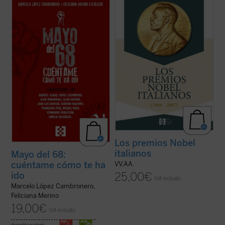
Este libro aborda, a partir de
Desde su creación en 1901, los Premios
conversaciones con relevantes
Nobel, considerados los más prestigiosos
personalidades españolas y europeas
a nivel internacional en el campo del
(protagonistas todas ellas de aquellos
conocimiento, tuvieron un fuerte vínculo
acontecimientos), diferentes aspectos
con Italia, pues fue en San Remo donde
fundamentales de aquel frenético mes de
Alfred Nobel pasó sus últimos años de vida
mayo, tales como la experiencia ...
(ver
y ...
(ver ficha)
ficha)
Los premios Nobel
italianos
Mayo del 68:
cuéntame cómo te ha
VV.AA.
25,00
€
ido
IVA incluido
Marcelo López Cambronero,
Feliciana Merino
19,00
€
IVA incluido
disponible en ebook: