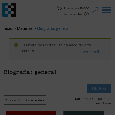
Saltar al contenido.
1 producto
25,00€
Club Encuentro
Inicio
>
Materias
>
Biografía: general
“El mito de Cortés” se ha añadido a tu
carrito.
Ver carrito
Biografía: general
FILTROS
Mostrando 49 - 60 de 121
resultados