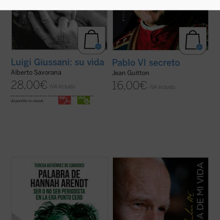
Luigi Giussani: su vida
Pablo VI secreto
Alberto Savorana
Jean Guitton
28,00
€
16,00
€
IVA incluido
IVA incluido
disponible en ebook:
Ilustración de portada: Hervé Alústiza.
Una verdadera "autobiografía" del papa
Wojtyla elaborada a partir de las
Sofía es una universitaria en crisis que se
confidencias personales que él mismo fue
está planteando dejar la carrera de
revelando en los cerca de quince mil textos
Económicas y Derecho a pesar de sus
y discursos que llevo a cabo durante sus
brillantes calificaciones. Tras ver una
27 años de pontificado....
(ver ficha)
película sobre la filósofa y ...
(ver ficha)