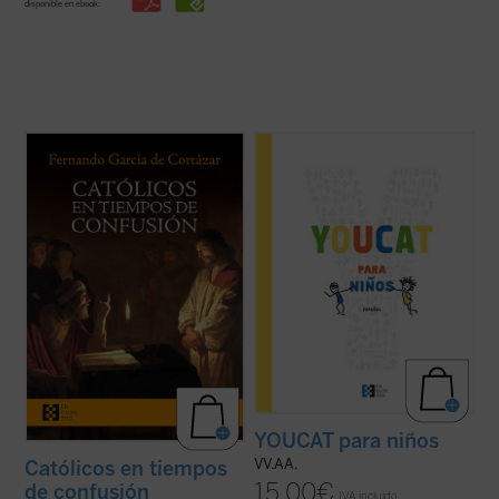
disponible en ebook:
Católicos en tiempos de confusión
es un
El YOUCAT para niños, escrito en un
manifiesto a favor de que el humanismo de
lenguaje adaptado a chicos y chicas de
tradición cristiana vuelva a ser la
entre 8 y 13 años, contiene el conjunto de la
referencia que nos defina, de tal forma que
fe católica tal y como ha sido expuesta en
nuestros valores, los propios de la
el Catecismo de la Iglesia Católica, sin que
civilización occidental, recuperen su ...
(ver
se pretenda abarcar la totalidad de ...
(ver
ficha)
ficha)
YOUCAT para niños
VV.AA.
Católicos en tiempos
15,00
€
de confusión
IVA incluido