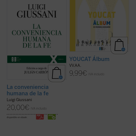
El presente volumen recoge las lecciones
Con el álbum del YouCat para la Primera
de don Luigi Giussani en los Ejercicios
Comunión podrás guardar los recuerdos
espirituales de la Fraternidad de Comunión
más significativos de uno de los días más
y Liberación celebrados entre 1985 y 1987
maravillosos e inolvidables. Fotografías,
y los diálogos que éstas suscitaron.
dedicatorias, historias e ilustraciones con
En sus páginas se lanza un ...
(ver ficha)
los que rememorar un momento muy ...
(ver ficha)
YOUCAT Álbum
VV.AA.
9,99
€
IVA incluido
La conveniencia
humana de la fe
Luigi Giussani
20,00
€
IVA incluido
disponible en ebook: