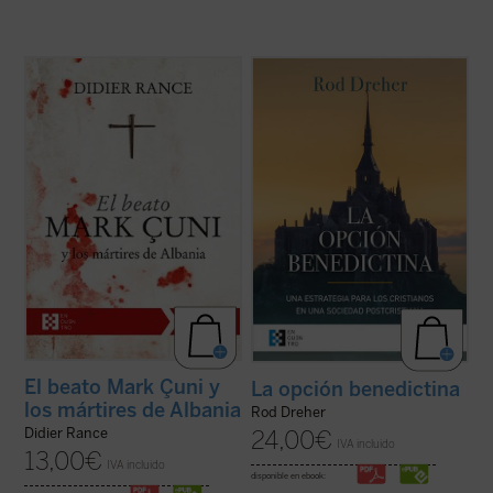
En la Albania comunista tuvo lugar la mayor
La opción benedictina
, posiblemente el libro
persecución de la Iglesia católica en el siglo
de contenido religioso más importante y
XX. «Nunca antes había conocido la
discutido de la última década, propone al
historia algo como lo acontecido en
lector, en estos tiempos de confusión, el
Albania... Vuestra experiencia de muerte y
retorno a la propuesta de vida de san
resurrección --les decía a los ...
(ver ficha)
Benito de Nursia, que ...
(ver ficha)
El beato Mark Çuni y
La opción benedictina
los mártires de Albania
Rod Dreher
Didier Rance
24,00
€
IVA incluido
13,00
€
IVA incluido
disponible en ebook: