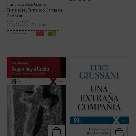
Francisco José Gómez
Fernández, Fernando García de
Cortázar
21,50
€
IVA incluido
disponible en ebook:
Este libro, cuyo origen son unos ejercicios
El presente volumen recoge las lecciones
espirituales dirigidos a sacerdotes, se
pronunciadas por don Luigi Giussani --y los
ofrece como un instrumento altamente
diálogos a que dieron lugar las mismas--
valioso de reflexión para todo cristiano --
durante los tres primeros Ejercicios
cualquiera que sea su estado de vida--
espirituales de la Fraternidad de Comunión
sobre los consejos evangélicos (pobreza,
y Liberación tras su reconocimiento ...
(ver
...
(ver ficha)
ficha)