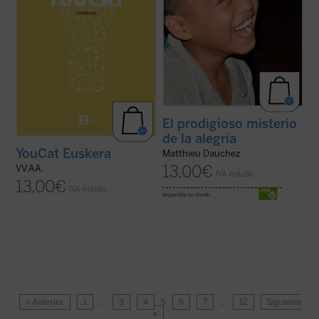
El prodigioso misterio
de la alegría
YouCat Euskera
Matthieu Dauchez
13,00
€
VV.AA.
IVA incluido
13,00
€
IVA incluido
disponible en ebook:
« Anterior
1
…
3
4
5
6
7
…
12
Siguiente
»