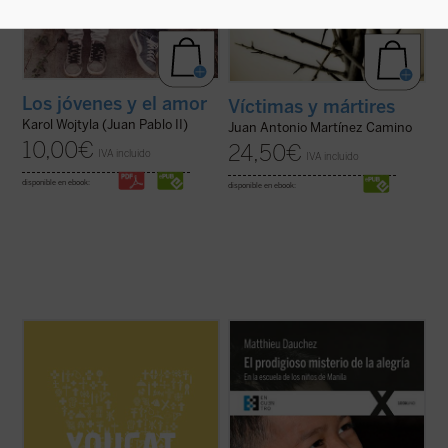
Los jóvenes y el amor
Víctimas y mártires
Karol Wojtyla (Juan Pablo II)
Juan Antonio Martínez Camino
10,00
€
24,50
€
IVA incluido
IVA incluido
disponible en ebook:
disponible en ebook:
Ikasi kristau-ikasbidea karrez eta
El padre Matthieu Dauchez, sacerdote
konstantziaz! Eskaini denbora! Ikasi zuen
francés afincado en Filipinas, convive
logelako isiltasunean, irakurri lagun
desde hace más de 20 años con los niños
batekin, osatu lantaldeak eta sareak,
de la calle en Manila. En el segundo de sus
trukatu iritziak Interneten. Bai,
libros dedicado a ellos nos hace partícipes
ezinbestekoa da zuek zuen gurasoen
de un extraordinario descubrimiento: ...
(ver
belaunaldia baino ...
(ver ficha)
ficha)