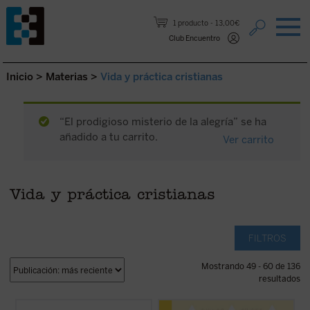
Saltar al contenido.
1 producto
13,00€
Club Encuentro
Inicio
>
Materias
>
Vida y práctica cristianas
“El prodigioso misterio de la alegría” se ha
añadido a tu carrito.
Ver carrito
Vida y práctica cristianas
FILTROS
Mostrando 49 - 60 de 136
resultados