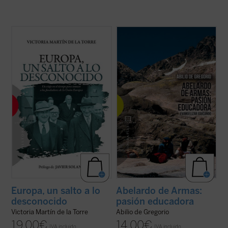
Escrito con un ágil estilo periodístico, este
Abelardo de Armas es un formador de
relato de no ficción recrea la década en la
formadores. Discípulo aventajado del P.
que tuvo lugar el nacimiento de las
Morales, enriqueció el ya de por sí fértil
Comunidades Europeas (1948-1957), a
estilo educativo de su maestro, vertiendo
través de algunos de los principales
en él sus convicciones, adquiridas en la
protagonistas de la construcción europea
escuela de los Ejercicios espirituales ...
(ver
...
(ver ficha)
ficha)
Europa, un salto a lo
Abelardo de Armas:
desconocido
pasión educadora
Victoria Martín de la Torre
Abilio de Gregorio
19,00
€
14,00
€
IVA incluido
IVA incluido