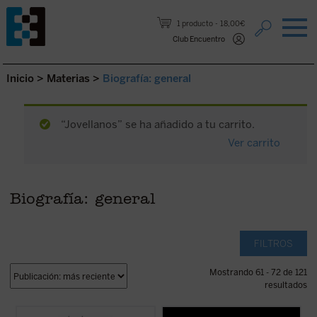
Saltar al contenido.
1 producto
18,00€
Club Encuentro
Inicio
>
Materias
>
Biografía: general
“Jovellanos” se ha añadido a tu carrito.
Ver carrito
Biografía: general
FILTROS
Mostrando 61 - 72 de 121
resultados