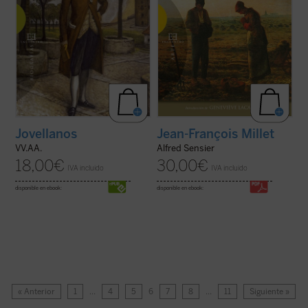
Jovellanos
Jean-François Millet
VV.AA.
Alfred Sensier
18,00
€
30,00
€
IVA incluido
IVA incluido
disponible en ebook:
disponible en ebook:
« Anterior
1
…
4
5
6
7
8
…
11
Siguiente »