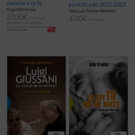
ciencia a la fe
pontificado 2011-2013
Ángel Barahona
José Luis Restán Martínez
27,00
€
4,00
€
IVA incluido
IVA incluido
(Impresión bajo demanda)
disponible en ebook:
La amistad era para Luigi Giussani,
«Privilegiados debemos considerarnos
fundador del movimiento eclesial Comunión
quienes conocemos al padre Aldo, un
y Liberación, la virtud suprema y camino a
hombre enamorado de Cristo. [...] El padre
la verdad. Era para muchos un padre y un
Aldo recoge a niños y ancianos de la calle,
maestro que sabía escuchar y al mismo
enfermos terminales, enfermos de sida y
tiempo no renunciaba a enseñar, siempre ...
mujeres violadas, dándoles cobijo, comida
(ver ficha)
y ...
(ver ficha)