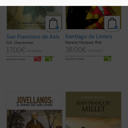
Santiago de Liniers
San Francisco de Asís
Horacio Vázquez-Rial
G.K. Chesterton
38,00
€
17,00
€
IVA incluido
IVA incluido
disponible en ebook:
disponible en ebook:
Dos siglos después del fallecimiento de
Jean François Millet (1814-1875), criado en
Gaspar Melchor de Jovellanos, la figura del
la pequeña aldea normanda de Gruchy, fue
más importante de los ilustrados
un pintor realista centrado muy
españoles sigue suscitando debates e
singularmente en expresar su profunda
interrogantes. Los autores de este
admiración por la vida de la gente humilde y
volumen colectivo, todos ellos
campesina en un momento en que la
especialistas en la vida y ...
(ver ficha)
sociedad ...
(ver ficha)