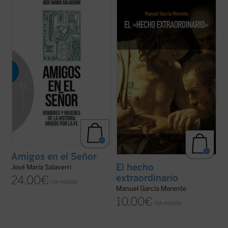
La experiencia de amistad, profundamente
Manuel García Morente, uno de los
arraigada en el ser humano, quedó
filósofos españoles más importantes del
circunscrita en la antigüedad a la relación
siglo XX, relata magistralmente, en una
entre varones; apenas se mencionan --y
carta enviada a su amigo el P. José María
siempre con sospecha--amistades entre
García Lahiguera, «el hecho
mujeres. Las relaciones de amistad
extraordinario» de su conversión, ocurrida
intersexual ...
(ver ficha)
durante su ...
(ver ficha)
Amigos en el Señor
El hecho
José María Salaverri
extraordinario
24,00
€
IVA incluido
Manuel García Morente
10,00
€
IVA incluido