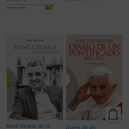
disponible en ebook:
¿Por qué un libro sobre René Girard? ¿En
La Iglesia, dijo a los seminaristas de Roma,
qué consiste su relevancia intelectual?
es el árbol de Dios, y por eso no hay motivo
¿Por qué la teología se siente interpelada e
para que nos dejemos impresionar por los
incómoda por su teoría? ¿Por qué algunos
truenos de dentro o de fuera. Y aunque el
le llaman el «Darwin de la cultura», otros el
vendaval arranque las ramas secas y
«Hegel del ...
(ver ficha)
otras parezcan a punto de morir, el ...
(ver
ficha)
René Girard: de la
Diario de un