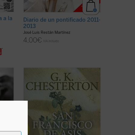
a a la
Diario de un pontificado 2011-
2013
José Luis Restán Martínez
4,00
€
IVA incluido
rnos
«Me dirijo al hombre de la calle,
un
escéptico pero también comprensivo, y
El
mi única esperanza, bastante vaga por
os de
cierto, es que si abordo la biografía de
ermos
este gran santo por el lado llamativo y
es
popular que evidentemente tiene, tal vez
logre que ...
(ver ficha)