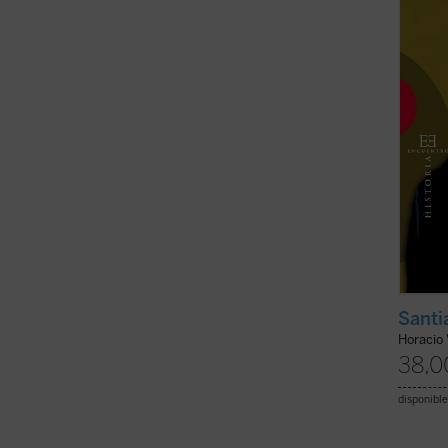
servic
convirt
(ver f
Santi
Horacio
38,0
disponible