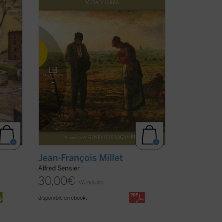
profunda admiración por la vida de la
gente humilde y campesina en un
a)
momento en que la sociedad ...
(ver ficha)
Jean-François Millet
Alfred Sensier
30,00
€
IVA incluido
disponible en ebook: