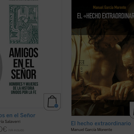
damente arraigada en el ser
filósofos españoles más important
, quedó circunscrita en la
siglo XX, relata magistralmente, e
edad a la relación entre varones;
carta enviada a su amigo el P. José
 se mencionan --y siempre con
García Lahiguera, «el hecho
ha--amistades entre mujeres. Las
extraordinario» de su conversión,
ones de amistad intersexual ...
(ver
ocurrida durante su ...
(ver ficha)
s en el Señor
ía Salaverri
El hecho extraordinario
0
€
Manuel García Morente
IVA incluido