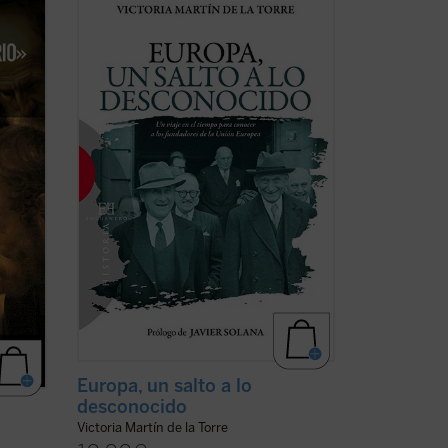
es del
este relato de no ficción recrea la década
n una
en la que tuvo lugar el nacimiento de las
 María
Comunidades Europeas (1948-1957), a
través de algunos de los principales
protagonistas de la construcción
europea ...
(ver ficha)
Europa, un salto a lo
desconocido
Victoria Martín de la Torre