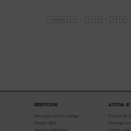
« Anterior
1
…
4
5
6
7
8
SERVICIOS
AYUDA E
Descarga nuestro catálogo
Proceso de 
Foreign rights
Descarga de
Servicios editoriales
Gastos y plaz