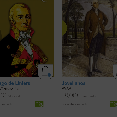
io de la Armada española y acabó
interrogantes. Los autores de este
iéndose en virrey del virreinato ...
volumen colectivo, todos ellos
icha)
especialistas en la vida y ...
(ver fich
ago de Liniers
Jovellanos
 Vázquez-Rial
VV.AA.
0
€
18,00
€
IVA incluido
IVA incluido
 en ebook:
disponible en ebook: