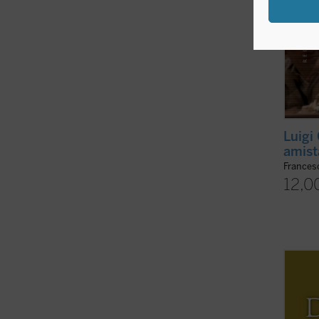
Luigi 
amist
Frances
12,0
Horaci
estilo
la bio
Linier