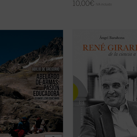
10,00
€
IVA incluido
do de Armas es un formador de
¿Por qué un libro sobre René Girar
ores. Discípulo aventajado del P.
qué consiste su relevancia intelect
s, enriqueció el ya de por sí fértil
¿Por qué la teología se siente
 educativo de su maestro,
interpelada e incómoda por su teor
ndo en él sus convicciones,
¿Por qué algunos le llaman el «Dar
idas en la escuela de los Ejercicios
la cultura», otros el «Hegel del ...
(v
uales ...
(ver ficha)
ficha)