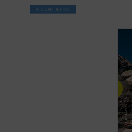
Abelar
formad
Morale
estilo
vertie
adquir
espirit