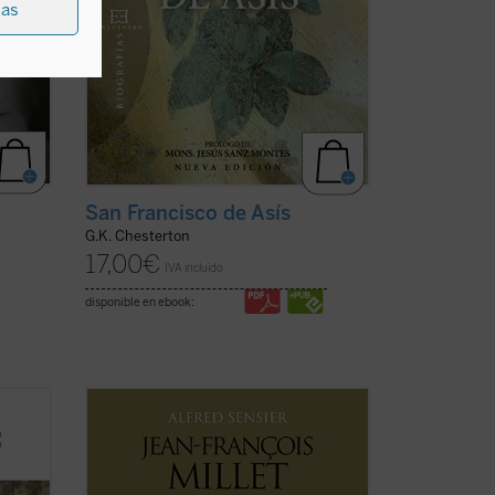
ias
San Francisco de Asís
G.K. Chesterton
17,00
€
IVA incluido
disponible en ebook:
o de
Jean François Millet (1814-1875), criado
igura
en la pequeña aldea normanda de
os
Gruchy, fue un pintor realista centrado
s e
muy singularmente en expresar su