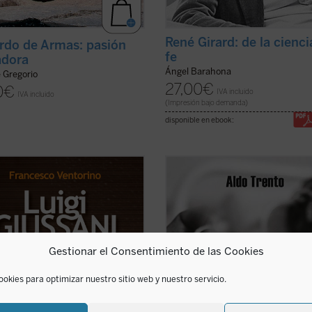
René Girard: de la cienci
rdo de Armas: pasión
fe
adora
Ángel Barahona
e Gregorio
27,00
€
0
€
IVA incluido
IVA incluido
(Impresión bajo demanda)
disponible en ebook:
stad era para Luigi Giussani,
«Privilegiados debemos considera
or del movimiento eclesial
quienes conocemos al padre Aldo, 
ón y Liberación, la virtud
hombre enamorado de Cristo. [...] 
a y camino a la verdad. Era para
padre Aldo recoge a niños y ancian
 un padre y un maestro que sabía
la calle, enfermos terminales, enf
ar y al mismo tiempo no
de sida y mujeres violadas, dándol
Gestionar el Consentimiento de las Cookies
iaba a enseñar, siempre ...
(ver
cobijo, comida y ...
(ver ficha)
ookies para optimizar nuestro sitio web y nuestro servicio.