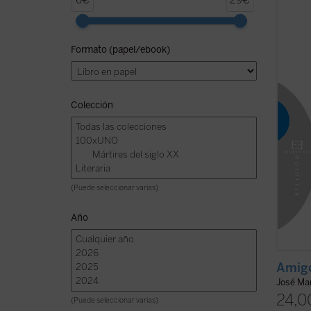
6€
29€
profun
humano
antigü
Formato (papel/ebook)
apenas
sospec
relaci
ficha)
Colección
(Puede seleccionar varias)
Año
Amigo
José Mar
24,0
(Puede seleccionar varias)