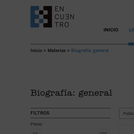
SALTAR AL CONTENIDO.
INICIO
L
Inicio
>
Materias
>
Biografía: general
Biografía: general
FILTROS
Precio
La exp