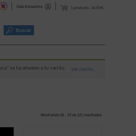
Club Encuentro
1 producto
14,00€
Buscar
ra” se ha añadido a tu carrito.
Ver carrito
Mostrando 61 - 72 de 121 resultados
Escrito con un ágil estilo periodístico,