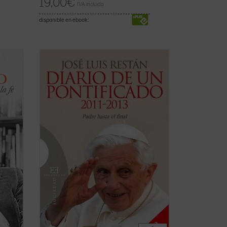
19,00
€
IVA incluido
disponible en ebook:
d? ¿En
La Iglesia, dijo a los seminaristas de
ual?
Roma, es el árbol de Dios, y por eso no
hay motivo para que nos dejemos
ía?
impresionar por los truenos de dentro o
win de
de fuera. Y aunque el vendaval arranque
er
las ramas secas y otras parezcan a
punto de morir, el ...
(ver ficha)