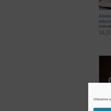
Abela
educ
Abilio d
14,0
La ami
fundad
Comuni
suprem
muchos
escuch
renunc
ficha)
Utilizamos c