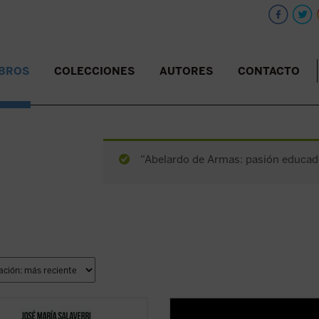
IBROS
COLECCIONES
AUTORES
CONTACTO
“Abelardo de Armas: pasión educado
eriencia de amistad,
Manuel García Morente, uno de los