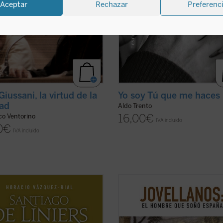
Aceptar
Rechazar
Preferenc
Giussani, la virtud de la
Yo soy Tú que me haces
ad
Aldo Trento
16,00
€
co Ventorino
IVA incluido
0
€
IVA incluido
o Vázquez-Rial nos ofrece, con
Dos siglos después del fallecimient
 vibrante y documentación inédita,
Gaspar Melchor de Jovellanos, la f
grafía más cercana de Santiago de
del más importante de los ilustrad
s. De origen noble francés, entró al
españoles sigue suscitando debate