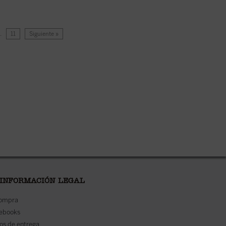
…
11
Siguiente »
 INFORMACIÓN LEGAL
compra
 ebooks
os de entrega