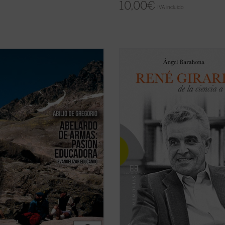
10,00
€
IVA incluido
do de Armas es un formador de
¿Por qué un libro sobre René Girar
ores. Discípulo aventajado del P.
qué consiste su relevancia intelect
s, enriqueció el ya de por sí fértil
¿Por qué la teología se siente
 educativo de su maestro,
interpelada e incómoda por su teor
ndo en él sus convicciones,
¿Por qué algunos le llaman el «Dar
idas en la escuela de los Ejercicios
la cultura», otros el «Hegel del ...
(v
uales ...
(ver ficha)
ficha)