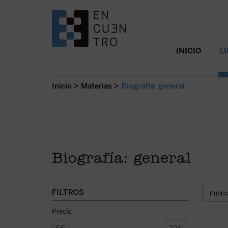
SALTAR AL CONTENIDO.
INICIO
L
Inicio
>
Materias
>
Biografía: general
Biografía: general
FILTROS
Precio
La exp