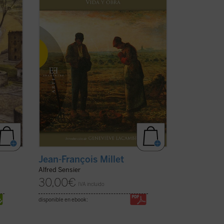
profunda admiración por la vida de la
gente humilde y campesina en un
a)
momento en que la sociedad ...
(ver ficha)
Jean-François Millet
Alfred Sensier
30,00
€
IVA incluido
disponible en ebook: