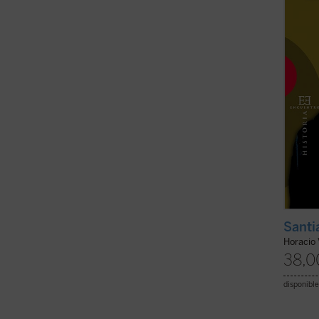
servic
convirt
(ver f
Santi
Horacio
38,0
disponible