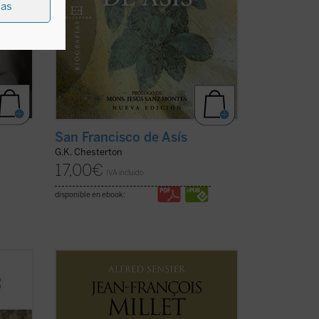
ias
San Francisco de Asís
G.K. Chesterton
17,00
€
IVA incluido
disponible en ebook:
o de
Jean François Millet (1814-1875), criado
igura
en la pequeña aldea normanda de
os
Gruchy, fue un pintor realista centrado
s e
muy singularmente en expresar su