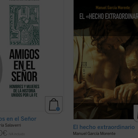
damente arraigada en el ser
filósofos españoles más important
, quedó circunscrita en la
siglo XX, relata magistralmente, e
edad a la relación entre varones;
carta enviada a su amigo el P. José
 se mencionan --y siempre con
García Lahiguera, «el hecho
ha--amistades entre mujeres. Las
extraordinario» de su conversión,
ones de amistad intersexual ...
(ver
ocurrida durante su ...
(ver ficha)
s en el Señor
ía Salaverri
El hecho extraordinario
0
€
Manuel García Morente
IVA incluido