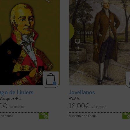
io de la Armada española y acabó
interrogantes. Los autores de este
iéndose en virrey del virreinato ...
volumen colectivo, todos ellos
icha)
especialistas en la vida y ...
(ver fich
ago de Liniers
Jovellanos
 Vázquez-Rial
VV.AA.
0
€
18,00
€
IVA incluido
IVA incluido
 en ebook:
disponible en ebook: