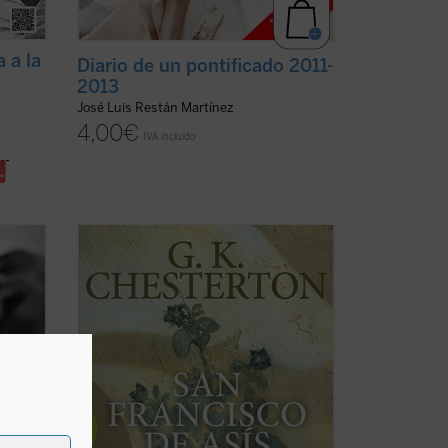
a a la
Diario de un pontificado 2011-
2013
José Luis Restán Martínez
4,00
€
IVA incluido
rnos
«Me dirijo al hombre de la calle,
un
escéptico pero también comprensivo, y
El
mi única esperanza, bastante vaga por
os de
cierto, es que si abordo la biografía de
ermos
este gran santo por el lado llamativo y
es
popular que evidentemente tiene, tal vez
logre que ...
(ver ficha)