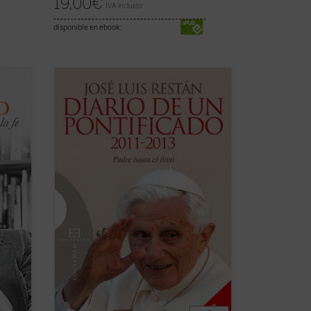
19,00
€
IVA incluido
disponible en ebook:
d? ¿En
La Iglesia, dijo a los seminaristas de
ual?
Roma, es el árbol de Dios, y por eso no
hay motivo para que nos dejemos
ía?
impresionar por los truenos de dentro o
win de
de fuera. Y aunque el vendaval arranque
er
las ramas secas y otras parezcan a
punto de morir, el ...
(ver ficha)