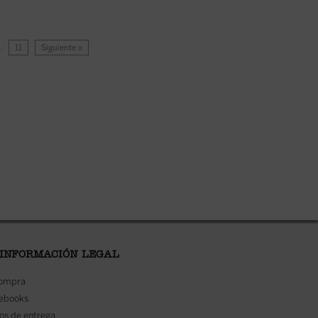
…
11
Siguiente »
 INFORMACIÓN LEGAL
compra
 ebooks
os de entrega