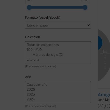
6€
29€
profun
humano
antigü
Formato (papel/ebook)
apenas
sospec
relaci
ficha)
Colección
(Puede seleccionar varias)
Año
Amigo
José Mar
24,0
(Puede seleccionar varias)