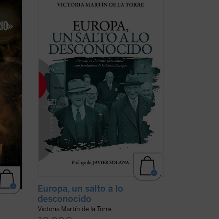
es del
este relato de no ficción recrea la década
n una
en la que tuvo lugar el nacimiento de las
 María
Comunidades Europeas (1948-1957), a
través de algunos de los principales
protagonistas de la construcción
europea ...
(ver ficha)
Europa, un salto a lo
desconocido
Victoria Martín de la Torre