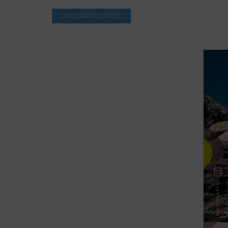
Abelar
formad
Morale
estilo
vertie
adquir
espirit