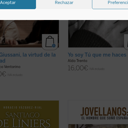
Aceptar
Rechazar
Preferenc
Giussani, la virtud de la
Yo soy Tú que me haces
ad
Aldo Trento
16,00
€
co Ventorino
IVA incluido
0
€
IVA incluido
o Vázquez-Rial nos ofrece, con
Dos siglos después del fallecimient
 vibrante y documentación inédita,
Gaspar Melchor de Jovellanos, la f
grafía más cercana de Santiago de
del más importante de los ilustrad
s. De origen noble francés, entró al
españoles sigue suscitando debate