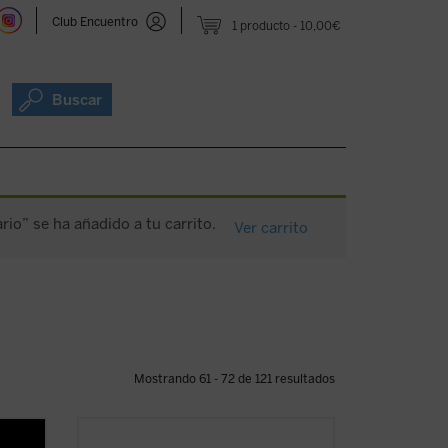
Club Encuentro
1 producto
10,00€
Buscar
rio” se ha añadido a tu carrito.
Ver carrito
Mostrando 61 - 72 de 121 resultados
Escrito con un ágil estilo periodístico,