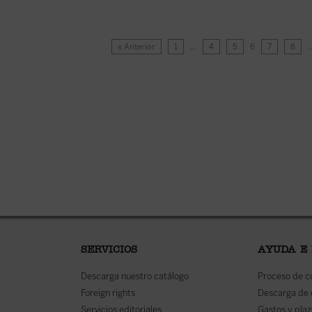
« Anterior
1
…
4
5
6
7
8
SERVICIOS
AYUDA E
Descarga nuestro catálogo
Proceso de 
Foreign rights
Descarga de
Servicios editoriales
Gastos y plaz