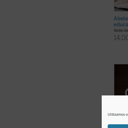
Abela
educ
Abilio d
14,0
La ami
fundad
Comuni
suprem
muchos
escuch
renunc
ficha)
Utilizamos c