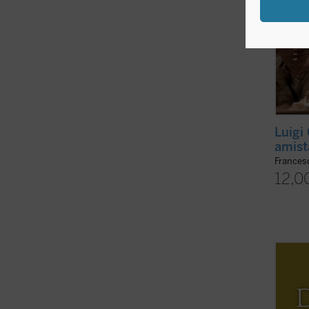
Luigi 
amist
Frances
12,0
Horaci
estilo
la bio
Linier