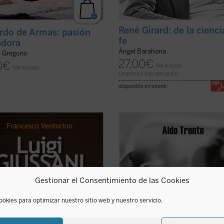
René Girard: de la cienci
rdo de Armas: pasión
fe
adora
Ángel Barahona
e Gregorio
27,00
€
0
€
IVA incluido
IVA incluido
(Impresión bajo demanda)
disponible en ebook:
stad era para Luigi Giussani,
«Privilegiados debemos considera
or del movimiento eclesial
quienes conocemos al padre Aldo, 
ón y Liberación, la virtud
hombre enamorado de Cristo. [...] 
a y camino a la verdad. Era para
padre Aldo recoge a niños y ancian
 un padre y un maestro que sabía
la calle, enfermos terminales, enf
ar y al mismo tiempo no
de sida y mujeres violadas, dándol
Gestionar el Consentimiento de las Cookies
iaba a enseñar, siempre ...
(ver
cobijo, comida y ...
(ver ficha)
ookies para optimizar nuestro sitio web y nuestro servicio.