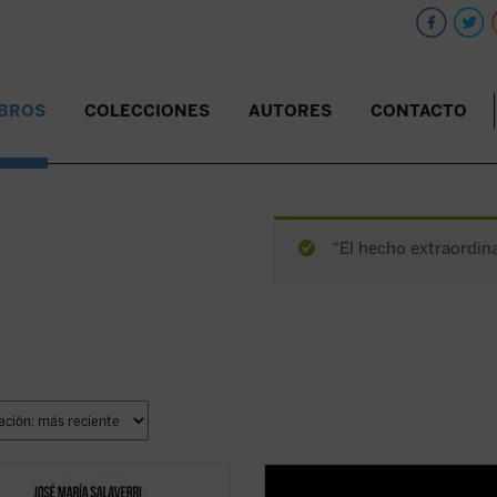
IBROS
COLECCIONES
AUTORES
CONTACTO
“El hecho extraordina
eriencia de amistad,
Manuel García Morente, uno de los