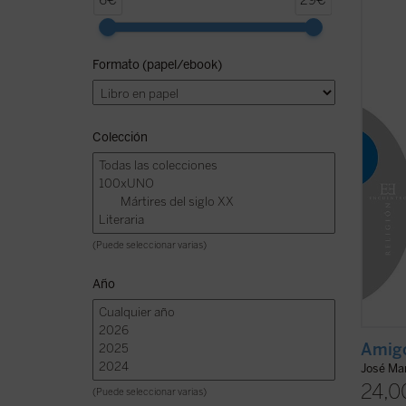
6€
29€
profun
humano
antigü
Formato (papel/ebook)
apenas
sospec
relaci
ficha)
Colección
(Puede seleccionar varias)
Año
Amigo
José Mar
24,0
(Puede seleccionar varias)