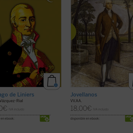
io de la Armada española y acabó
interrogantes. Los autores de este
iéndose en virrey del virreinato ...
volumen colectivo, todos ellos
icha)
especialistas en la vida y ...
(ver fich
ago de Liniers
Jovellanos
 Vázquez-Rial
VV.AA.
0
€
18,00
€
IVA incluido
IVA incluido
 en ebook:
disponible en ebook: