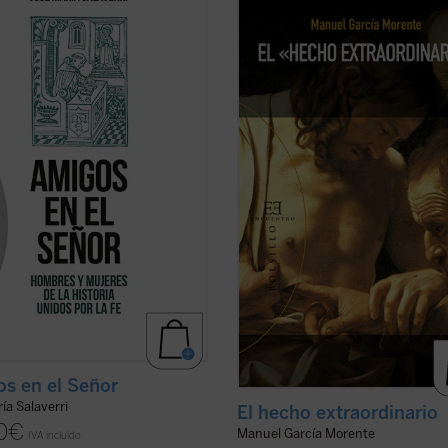
damente arraigada en el ser
filósofos españoles más important
, quedó circunscrita en la
siglo XX, relata magistralmente, e
edad a la relación entre varones;
carta enviada a su amigo el P. José
 se mencionan --y siempre con
García Lahiguera, «el hecho
ha--amistades entre mujeres. Las
extraordinario» de su conversión,
ones de amistad intersexual ...
(ver
ocurrida durante su ...
(ver ficha)
s en el Señor
ía Salaverri
El hecho extraordinario
0
€
Manuel García Morente
IVA incluido