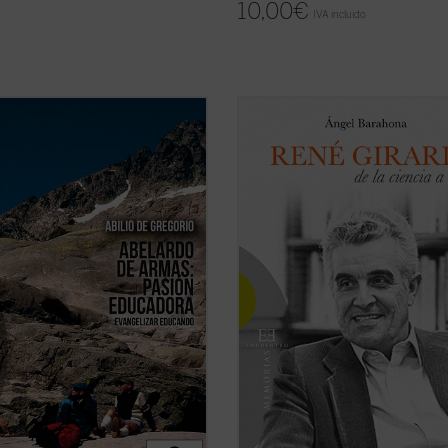
10,00
€
IVA incluido
do de Armas es un formador de
¿Por qué un libro sobre René Girar
ores. Discípulo aventajado del P.
qué consiste su relevancia intelect
s, enriqueció el ya de por sí fértil
¿Por qué la teología se siente
 educativo de su maestro,
interpelada e incómoda por su teor
ndo en él sus convicciones,
¿Por qué algunos le llaman el «Dar
idas en la escuela de los Ejercicios
la cultura», otros el «Hegel del ...
(v
uales ...
(ver ficha)
ficha)