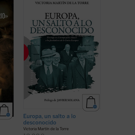
es del
este relato de no ficción recrea la década
n una
en la que tuvo lugar el nacimiento de las
 María
Comunidades Europeas (1948-1957), a
través de algunos de los principales
protagonistas de la construcción
europea ...
(ver ficha)
Europa, un salto a lo
desconocido
Victoria Martín de la Torre