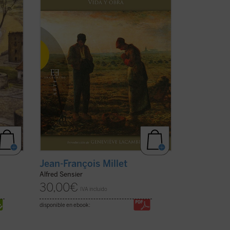
profunda admiración por la vida de la
gente humilde y campesina en un
a)
momento en que la sociedad ...
(ver ficha)
Jean-François Millet
Alfred Sensier
30,00
€
IVA incluido
disponible en ebook: