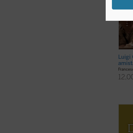
Luigi 
amist
Frances
12,0
Horaci
estilo
la bio
Linier