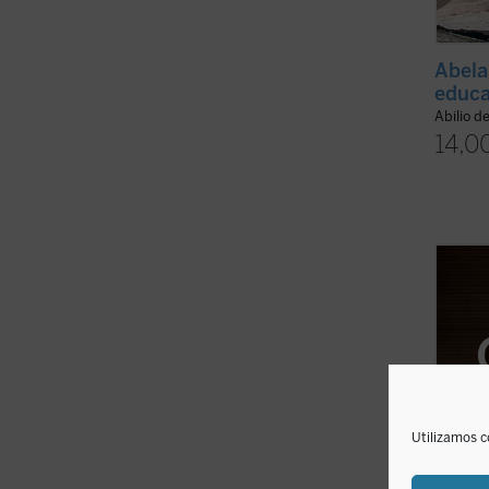
Abela
educ
Abilio d
14,0
La ami
fundad
Comuni
suprem
muchos
escuch
renunc
ficha)
Utilizamos c