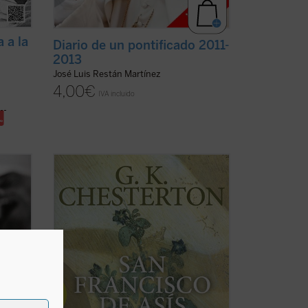
a a la
Diario de un pontificado 2011-
2013
José Luis Restán Martínez
4,00
€
IVA incluido
rnos
«Me dirijo al hombre de la calle,
un
escéptico pero también comprensivo, y
El
mi única esperanza, bastante vaga por
os de
cierto, es que si abordo la biografía de
ermos
este gran santo por el lado llamativo y
es
popular que evidentemente tiene, tal vez
logre que ...
(ver ficha)