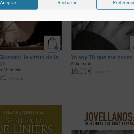
Aceptar
Rechazar
Preferenc
Giussani, la virtud de la
Yo soy Tú que me haces
ad
Aldo Trento
16,00
€
co Ventorino
IVA incluido
0
€
IVA incluido
o Vázquez-Rial nos ofrece, con
Dos siglos después del fallecimient
 vibrante y documentación inédita,
Gaspar Melchor de Jovellanos, la f
grafía más cercana de Santiago de
del más importante de los ilustrad
s. De origen noble francés, entró al
españoles sigue suscitando debate