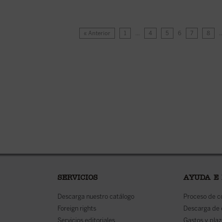
« Anterior
1
…
4
5
6
7
8
SERVICIOS
AYUDA E
Descarga nuestro catálogo
Proceso de 
Foreign rights
Descarga de
Servicios editoriales
Gastos y plaz