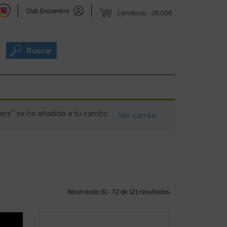
Club Encuentro
1 producto
38,00€
Buscar
ers” se ha añadido a tu carrito.
Ver carrito
Mostrando 61 - 72 de 121 resultados
Escrito con un ágil estilo periodístico,