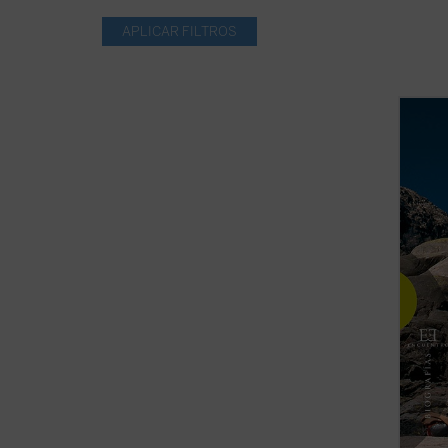
Abelar
formad
Morale
estilo
vertie
adquir
espirit