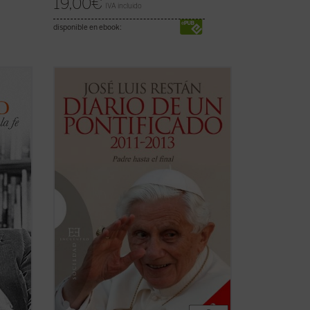
19,00
€
IVA incluido
disponible en ebook:
d? ¿En
La Iglesia, dijo a los seminaristas de
ual?
Roma, es el árbol de Dios, y por eso no
hay motivo para que nos dejemos
ía?
impresionar por los truenos de dentro o
win de
de fuera. Y aunque el vendaval arranque
er
las ramas secas y otras parezcan a
punto de morir, el ...
(ver ficha)