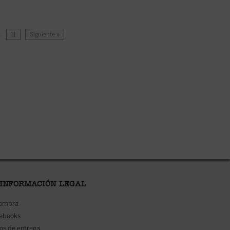
…
11
Siguiente »
 INFORMACIÓN LEGAL
compra
 ebooks
os de entrega