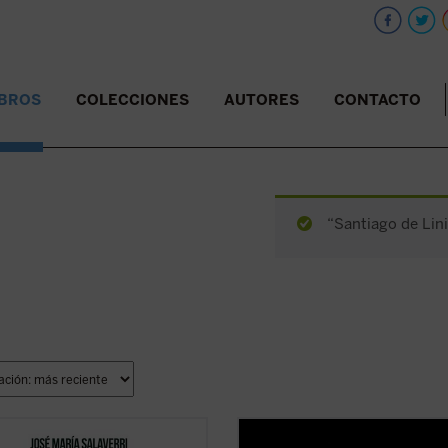
IBROS
COLECCIONES
AUTORES
CONTACTO
“Santiago de Lini
eriencia de amistad,
Manuel García Morente, uno de los