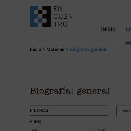
SALTAR AL CONTENIDO.
INICIO
L
Inicio
>
Materias
>
Biografía: general
Biografía: general
FILTROS
Precio
La exp