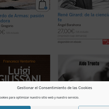
René Girard: de la cienci
rdo de Armas: pasión
fe
adora
Ángel Barahona
e Gregorio
27,00
€
0
€
IVA incluido
IVA incluido
(Impresión bajo demanda)
disponible en ebook:
stad era para Luigi Giussani,
«Privilegiados debemos considera
or del movimiento eclesial
quienes conocemos al padre Aldo, 
ón y Liberación, la virtud
hombre enamorado de Cristo. [...] 
a y camino a la verdad. Era para
padre Aldo recoge a niños y ancian
 un padre y un maestro que sabía
la calle, enfermos terminales, enf
ar y al mismo tiempo no
de sida y mujeres violadas, dándol
Gestionar el Consentimiento de las Cookies
iaba a enseñar, siempre ...
(ver
cobijo, comida y ...
(ver ficha)
ookies para optimizar nuestro sitio web y nuestro servicio.