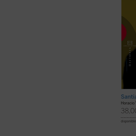
servic
convirt
(ver f
Santi
Horacio
38,0
disponible