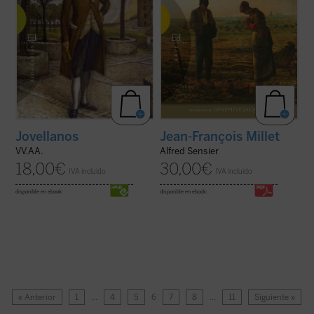
Jovellanos
Jean-François Millet
VV.AA.
Alfred Sensier
18,00
€
30,00
€
IVA incluido
IVA incluido
disponible en ebook:
disponible en ebook:
« Anterior
1
…
4
5
6
7
8
…
11
Siguiente »