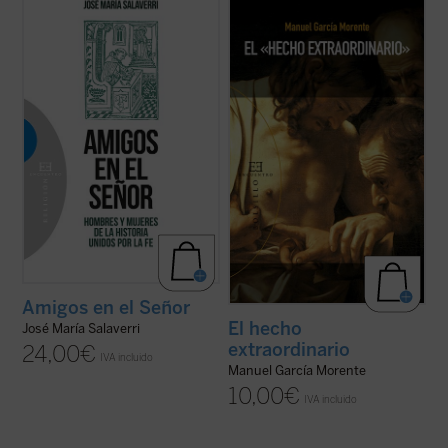
La experiencia de amistad, profundamente
Manuel García Morente, uno de los
arraigada en el ser humano, quedó
filósofos españoles más importantes del
circunscrita en la antigüedad a la relación
siglo XX, relata magistralmente, en una
entre varones; apenas se mencionan --y
carta enviada a su amigo el P. José María
siempre con sospecha--amistades entre
García Lahiguera, «el hecho
mujeres. Las relaciones de amistad
extraordinario» de su conversión, ocurrida
intersexual ...
(ver ficha)
durante su ...
(ver ficha)
Amigos en el Señor
El hecho
José María Salaverri
extraordinario
24,00
€
IVA incluido
Manuel García Morente
10,00
€
IVA incluido