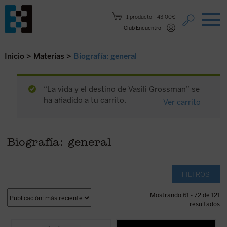
Saltar al contenido.
1 producto
43,00€
Club Encuentro
Inicio
>
Materias
>
Biografía: general
“La vida y el destino de Vasili Grossman” se
ha añadido a tu carrito.
Ver carrito
Biografía: general
FILTROS
Mostrando 61 - 72 de 121
resultados