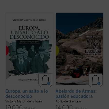
Escrito con un ágil estilo periodístico, este
Abelardo de Armas es un formador de
relato de no ficción recrea la década en la
formadores. Discípulo aventajado del P.
que tuvo lugar el nacimiento de las
Morales, enriqueció el ya de por sí fértil
Comunidades Europeas (1948-1957), a
estilo educativo de su maestro, vertiendo
través de algunos de los principales
en él sus convicciones, adquiridas en la
protagonistas de la construcción europea
escuela de los Ejercicios espirituales ...
(ver
...
(ver ficha)
ficha)
Europa, un salto a lo
Abelardo de Armas:
desconocido
pasión educadora
Victoria Martín de la Torre
Abilio de Gregorio
19,00
€
14,00
€
IVA incluido
IVA incluido