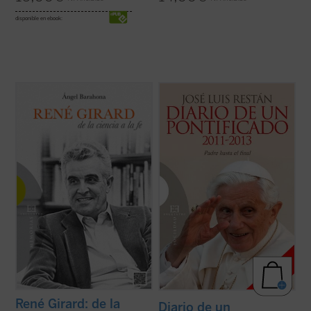
disponible en ebook:
¿Por qué un libro sobre René Girard? ¿En
La Iglesia, dijo a los seminaristas de Roma,
qué consiste su relevancia intelectual?
es el árbol de Dios, y por eso no hay motivo
¿Por qué la teología se siente interpelada e
para que nos dejemos impresionar por los
incómoda por su teoría? ¿Por qué algunos
truenos de dentro o de fuera. Y aunque el
le llaman el «Darwin de la cultura», otros el
vendaval arranque las ramas secas y
«Hegel del ...
(ver ficha)
otras parezcan a punto de morir, el ...
(ver
ficha)
René Girard: de la
Diario de un