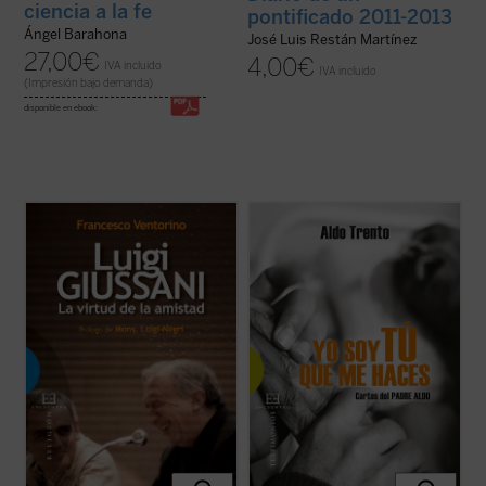
ciencia a la fe
pontificado 2011-2013
Ángel Barahona
José Luis Restán Martínez
27,00
€
4,00
€
IVA incluido
IVA incluido
(Impresión bajo demanda)
disponible en ebook:
La amistad era para Luigi Giussani,
«Privilegiados debemos considerarnos
fundador del movimiento eclesial Comunión
quienes conocemos al padre Aldo, un
y Liberación, la virtud suprema y camino a
hombre enamorado de Cristo. [...] El padre
la verdad. Era para muchos un padre y un
Aldo recoge a niños y ancianos de la calle,
maestro que sabía escuchar y al mismo
enfermos terminales, enfermos de sida y
tiempo no renunciaba a enseñar, siempre ...
mujeres violadas, dándoles cobijo, comida
(ver ficha)
y ...
(ver ficha)