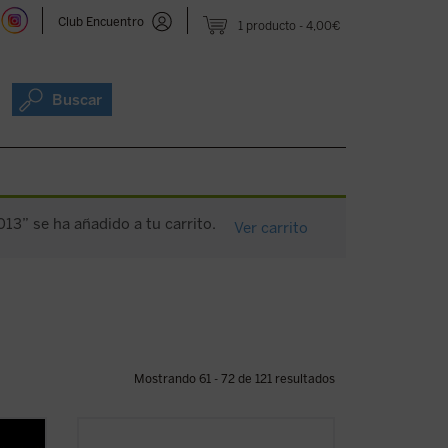
Club Encuentro
1 producto
4,00€
Buscar
13” se ha añadido a tu carrito.
Ver carrito
Mostrando 61 - 72 de 121 resultados
Escrito con un ágil estilo periodístico,