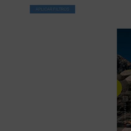
Abelar
formad
Morale
estilo
vertie
adquir
espirit