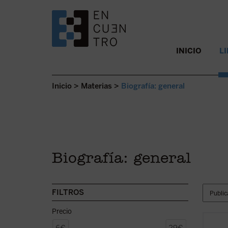
SALTAR AL CONTENIDO.
INICIO
L
Inicio
>
Materias
>
Biografía: general
Biografía: general
FILTROS
Precio
La exp