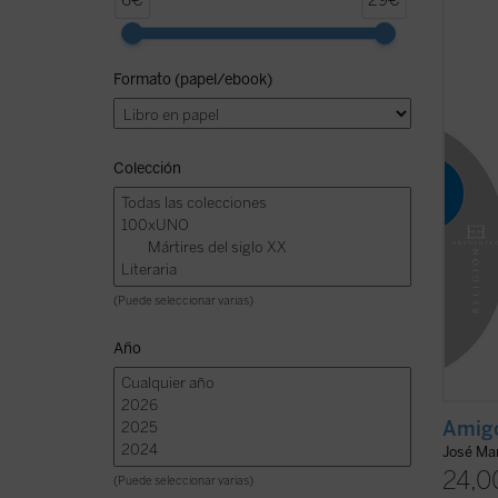
6€
29€
profun
humano
antigü
Formato (papel/ebook)
apenas
sospec
relaci
ficha)
Colección
(Puede seleccionar varias)
Año
Amigo
José Mar
24,0
(Puede seleccionar varias)