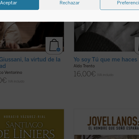
Aceptar
Rechazar
Preferenc
Giussani, la virtud de la
Yo soy Tú que me haces
ad
Aldo Trento
16,00
€
co Ventorino
IVA incluido
0
€
IVA incluido
o Vázquez-Rial nos ofrece, con
Dos siglos después del fallecimient
 vibrante y documentación inédita,
Gaspar Melchor de Jovellanos, la f
grafía más cercana de Santiago de
del más importante de los ilustrad
s. De origen noble francés, entró al
españoles sigue suscitando debate