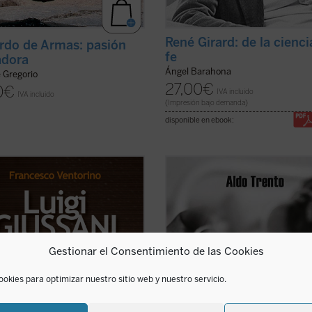
René Girard: de la cienci
rdo de Armas: pasión
fe
adora
Ángel Barahona
e Gregorio
27,00
€
0
€
IVA incluido
IVA incluido
(Impresión bajo demanda)
disponible en ebook:
stad era para Luigi Giussani,
«Privilegiados debemos considera
or del movimiento eclesial
quienes conocemos al padre Aldo, 
ón y Liberación, la virtud
hombre enamorado de Cristo. [...] 
a y camino a la verdad. Era para
padre Aldo recoge a niños y ancian
 un padre y un maestro que sabía
la calle, enfermos terminales, enf
ar y al mismo tiempo no
de sida y mujeres violadas, dándol
Gestionar el Consentimiento de las Cookies
iaba a enseñar, siempre ...
(ver
cobijo, comida y ...
(ver ficha)
ookies para optimizar nuestro sitio web y nuestro servicio.