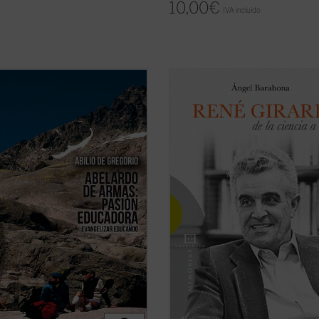
10,00
€
IVA incluido
do de Armas es un formador de
¿Por qué un libro sobre René Girar
ores. Discípulo aventajado del P.
qué consiste su relevancia intelect
s, enriqueció el ya de por sí fértil
¿Por qué la teología se siente
 educativo de su maestro,
interpelada e incómoda por su teor
ndo en él sus convicciones,
¿Por qué algunos le llaman el «Dar
idas en la escuela de los Ejercicios
la cultura», otros el «Hegel del ...
(v
uales ...
(ver ficha)
ficha)