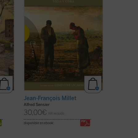
profunda admiración por la vida de la
gente humilde y campesina en un
a)
momento en que la sociedad ...
(ver ficha)
Jean-François Millet
Alfred Sensier
30,00
€
IVA incluido
disponible en ebook: