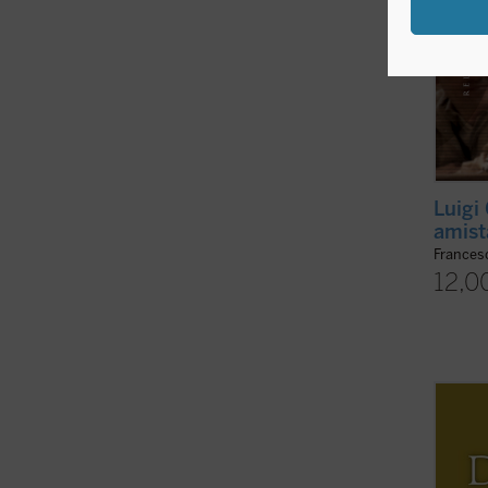
Luigi 
amist
Frances
12,0
Horaci
estilo
la bio
Linier