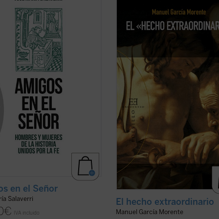
damente arraigada en el ser
filósofos españoles más important
, quedó circunscrita en la
siglo XX, relata magistralmente, e
edad a la relación entre varones;
carta enviada a su amigo el P. José
 se mencionan --y siempre con
García Lahiguera, «el hecho
ha--amistades entre mujeres. Las
extraordinario» de su conversión,
ones de amistad intersexual ...
(ver
ocurrida durante su ...
(ver ficha)
s en el Señor
ía Salaverri
El hecho extraordinario
0
€
Manuel García Morente
IVA incluido