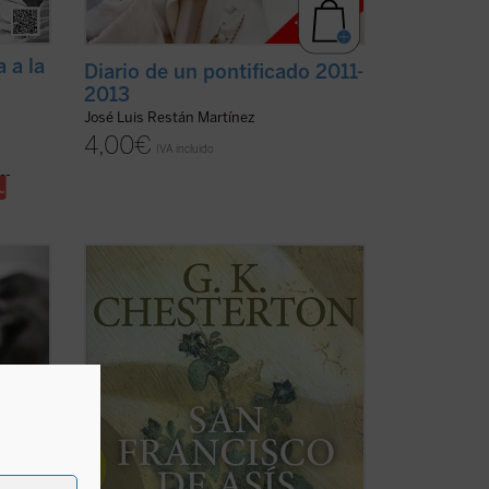
a a la
Diario de un pontificado 2011-
2013
José Luis Restán Martínez
4,00
€
IVA incluido
rnos
«Me dirijo al hombre de la calle,
un
escéptico pero también comprensivo, y
El
mi única esperanza, bastante vaga por
os de
cierto, es que si abordo la biografía de
ermos
este gran santo por el lado llamativo y
es
popular que evidentemente tiene, tal vez
logre que ...
(ver ficha)