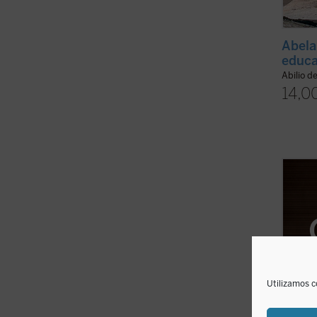
Abela
educ
Abilio d
14,0
La ami
fundad
Comuni
suprem
muchos
escuch
renunc
ficha)
Utilizamos c