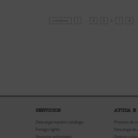
« Anterior
1
…
4
5
6
7
8
SERVICIOS
AYUDA E
Descarga nuestro catálogo
Proceso de 
Foreign rights
Descarga de
Servicios editoriales
Gastos y plaz