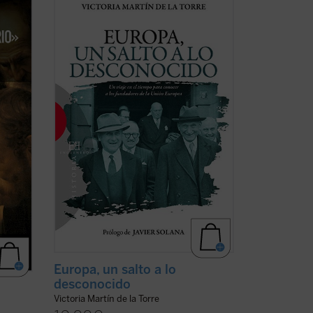
es del
este relato de no ficción recrea la década
n una
en la que tuvo lugar el nacimiento de las
 María
Comunidades Europeas (1948-1957), a
través de algunos de los principales
protagonistas de la construcción
europea ...
(ver ficha)
Europa, un salto a lo
desconocido
Victoria Martín de la Torre