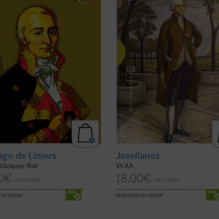
io de la Armada española y acabó
interrogantes. Los autores de este
iéndose en virrey del virreinato ...
volumen colectivo, todos ellos
icha)
especialistas en la vida y ...
(ver fich
ago de Liniers
Jovellanos
 Vázquez-Rial
VV.AA.
0
€
18,00
€
IVA incluido
IVA incluido
 en ebook:
disponible en ebook: