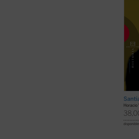
servic
convirt
(ver f
Santi
Horacio
38,0
disponible