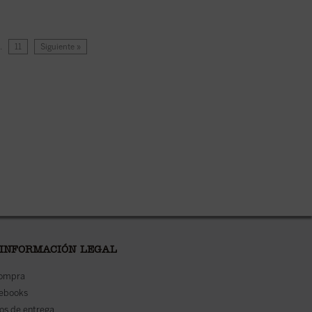
…
11
Siguiente »
 INFORMACIÓN LEGAL
compra
 ebooks
os de entrega