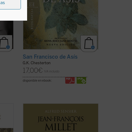
ias
San Francisco de Asís
G.K. Chesterton
17,00
€
IVA incluido
disponible en ebook:
o de
Jean François Millet (1814-1875), criado
igura
en la pequeña aldea normanda de
os
Gruchy, fue un pintor realista centrado
s e
muy singularmente en expresar su