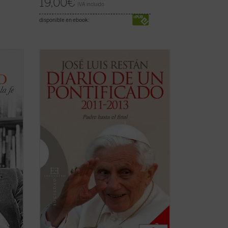
19,00
€
IVA incluido
disponible en ebook:
d? ¿En
La Iglesia, dijo a los seminaristas de
ual?
Roma, es el árbol de Dios, y por eso no
hay motivo para que nos dejemos
ía?
impresionar por los truenos de dentro o
win de
de fuera. Y aunque el vendaval arranque
er
las ramas secas y otras parezcan a
punto de morir, el ...
(ver ficha)