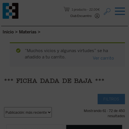
Saltar al contenido.
1 producto
22,00€
Club Encuentro
Inicio
>
Materias
>
“Muchos vicios y algunas virtudes” se ha
añadido a tu carrito.
Ver carrito
*** FICHA DADA DE BAJA ***
FILTROS
Mostrando 61 - 72 de 450
resultados