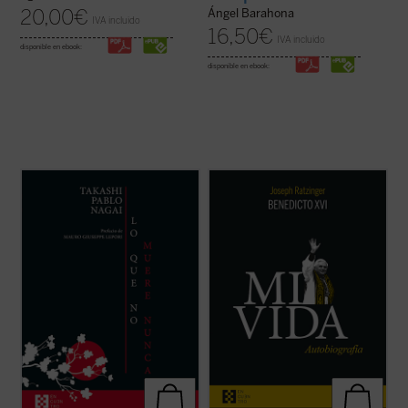
20,00
€
Ángel Barahona
IVA incluido
16,50
€
IVA incluido
disponible en ebook:
disponible en ebook:
Lo que no muere nunca
es la autobiografía
Al hilo de su historia personal, Ratzinger
de Takashi Nagai, en la que el autor recorre
repasa los problemas de la Iglesia
su vida, desde la infancia hasta el día de la
contemporánea, dando una visión plena de
explosión de la bomba atómica, captando
lucidez y abriendo su corazón al lector. La
los numerosos acontecimientos que se
incorporación de un texto a cargo de
desarrollan como la ...
(ver ficha)
Giuliano Vigini que reconstruye los años ...
(ver ficha)