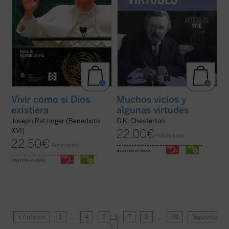
Vivir como si Dios
Muchos vicios y
existiera
algunas virtudes
Joseph Ratzinger (Benedicto
G.K. Chesterton
XVI)
22,00
€
IVA incluido
22,50
€
IVA incluido
disponible en ebook:
disponible en ebook:
« Anterior
1
…
4
5
6
7
8
…
38
Siguiente
»