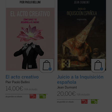
Acompaña al profesor Pier Paolo Bellini en
Mencionando la Inquisición se condensa el
este recorrido fascinante a través de los
oscurantismo y la crueldad mayores que
aspectos psicológicos, históricos,
puedan concebirse. Jean Dumont, el gran
artísticos, sociológicos y filosóficos de la
hispanista, se propone en
Juicio a la
creatividad. ¿En qué consiste lo creativo?
Inquisición española
dar una oportunidad
¿Qué fomenta la creatividad? ...
(ver ficha)
de defensa a la acusada. El resultado ...
(ver
ficha)
Juicio a la Inquisición
El acto creativo
española
Pier Paolo Bellini
14,00
€
Jean Dumont
IVA incluido
20,00
€
IVA incluido
disponible en ebook:
disponible en ebook: