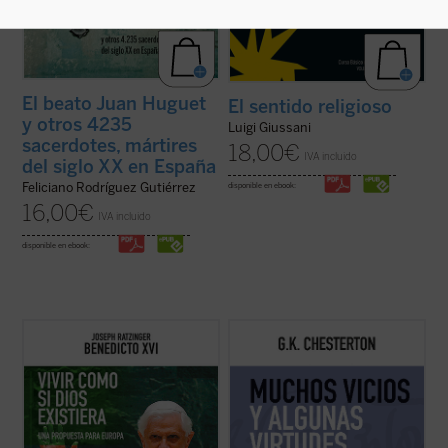
El beato Juan Huguet
El sentido religioso
y otros 4235
Luigi Giussani
sacerdotes, mártires
18,00
€
IVA incluido
del siglo XX en España
Feliciano Rodríguez Gutiérrez
disponible en ebook:
16,00
€
IVA incluido
disponible en ebook:
El propósito de este libro no es otro que
Presentamos el quinto volumen de la serie
hacer pensar
, tomando en serio lo que
en el que encontraremos nuevamente todo
aporta el anuncio cristiano y su riquísima
el ingenio, la rapidez, profundidad y buen
tradición intelectual. Reúne textos de
humor del autor inglés, cuyos textos de
Joseph Ratzinger/Benedicto XVI en torno a
1910 se nos presentan quizá más variados
un hilo conductor: su gran ...
(ver ficha)
y combativos que otros años aunque ...
(ver
ficha)