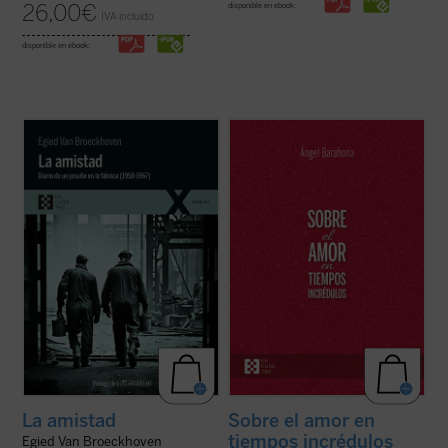
26,00
€
disponible en ebook:
IVA incluido
disponible en ebook:
La amistad
contiene una amplia antología
Ángel Barahona ofrece una visión
de extractos editados e inéditos del diario
convincente de las profundas enseñanzas
al que el jesuita Van Broeckhoven confió
de la Biblia y de encíclicas como las de san
sus reflexiones. En él se disciernen
Juan Pablo II, Benedicto XVI y Francisco
elementos profundamente enraizados en la
sobre el amor humano y divino. Este libro
tradición de la Iglesia ...
(ver ficha)
explora estas y muchas otras cuestiones ...
(ver ficha)
La amistad
Sobre el amor en
tiempos incrédulos
Egied Van Broeckhoven