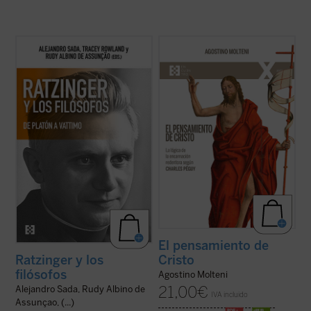
La conversación y el diálogo con filósofos
Hasta ahora los apreciables estudios
clásicos y contemporáneos es una de las
sobre la «teología» de Charles Péguy se
características más sobresalientes en el
han centrado solamente en algunos
pensamiento del papa teólogo. Una
aspectos específicos de la reflexión
compilación de los interlocutores más
cristiana, pero no han indagado sobre
relevantes y una visión de conjunto de ...
cómo el escritor supo reconocer el
(ver ficha)
pensamiento de ...
(ver ficha)
El pensamiento de
Cristo
Ratzinger y los
filósofos
Agostino Molteni
21,00
€
Alejandro Sada, Rudy Albino de
IVA incluido
Assunçao, (...)