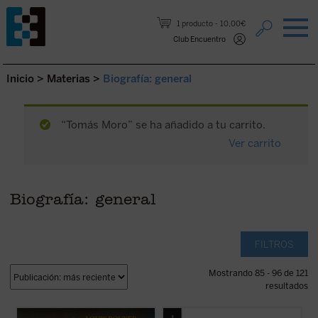
Saltar al contenido.
1 producto
10,00€
Club Encuentro
Inicio
>
Materias
>
Biografía: general
“Tomás Moro” se ha añadido a tu carrito.
Ver carrito
Biografía: general
FILTROS
Mostrando 85 - 96 de 121
resultados