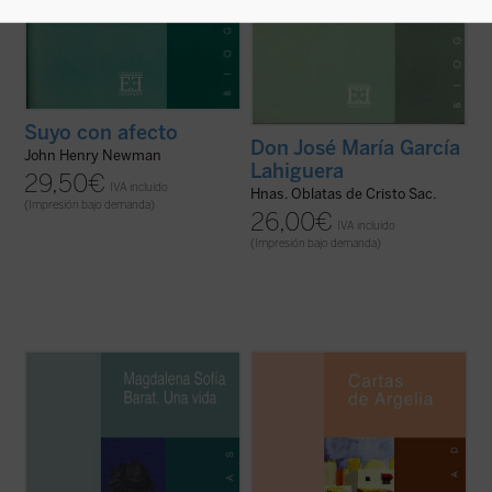
Suyo con afecto
Don José María García
John Henry Newman
Lahiguera
29,50
€
IVA incluido
Hnas. Oblatas de Cristo Sac.
(Impresión bajo demanda)
26,00
€
IVA incluido
(Impresión bajo demanda)
Nacida en 1779, en vísperas de la
En los momentos actuales, en los que las
Revolución francesa, Magdalena Sofía
tensiones dentro del islam conducen hacia
Barat se implicó en la recuperación y
el integrismo más violento, Argelia es el
recreación de una sociedad devastada por
paradigma del terrorismo islámico. En
la violencia y la guerra. Fundadora de la
medio de la guerra civil que a sola el país,
Sociedad del Sagrado Corazón en 1800 y
una comunidad minoritaria vive otra ...
(ver
canonizada ...
(ver ficha)
ficha)