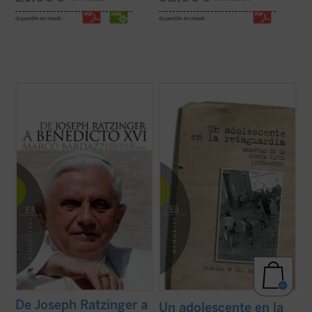
disponible en ebook:
disponible en ebook:
Epílogo de José Luis Restán.
Estas memorias narran los tres años de
lucha fratricida de los que fue testigo
Un año después de su llegada a la Cátedra
Miguel Gil Imirizaldu en la zona republicana
de Pedro, la figura del nuevo papa
de Aragón, cuando tenía 15 años. Los
Benedicto XVI sigue suscitando interés y
recuerdos trágicos como los asesinatos de
curiosidad. Un ágil recorrido por la vida y la
los monjes del Monasterio de El Pueyo ...
obra de Joseph Ratzinger antes y ...
(ver
(ver ficha)
ficha)
De Joseph Ratzinger a
Un adolescente en la