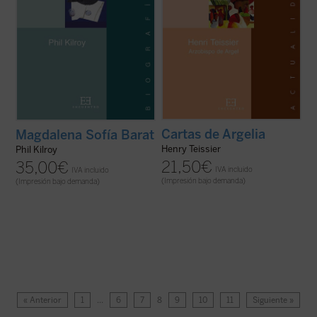
Cartas de Argelia
Magdalena Sofía Barat
Henry Teissier
Phil Kilroy
21,50
€
35,00
€
IVA incluido
IVA incluido
(Impresión bajo demanda)
(Impresión bajo demanda)
« Anterior
1
…
6
7
8
9
10
11
Siguiente »