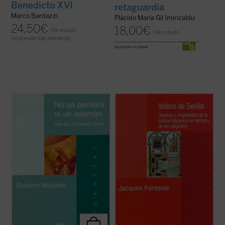
Benedicto XVI
retaguardia
Marco Bardazzi
Plácido María Gil Imirizaldu
24,50
€
18,00
€
IVA incluido
IVA incluido
(Impresión bajo demanda)
disponible en ebook:
Luis Campos Górriz nace en Valencia el 30
Entre las invasiones germánicas del siglo V
de junio de 1905. Su vida trascurre en su
y las árabes del VIII, la península ibérica
tierra en medio de una aparente
fue capaz de crear en el siglo VII una
cotidianidad: la escuela, la universidad, las
brillante civilización «hispanovisigoda».
asociaciones de estudiantes, las
Ésta se expresó a través de una literatura
oposiciones, el ejercicio profesional. Morirá
y un arte singulares, ...
(ver ficha)
en ...
(ver ficha)