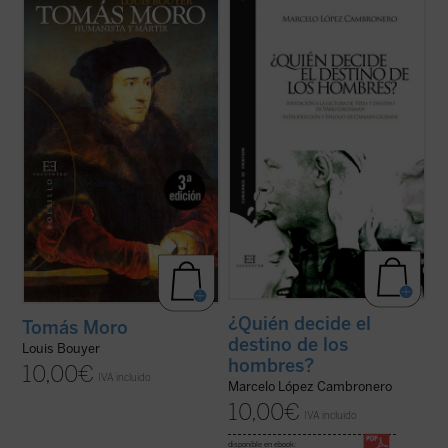
En estas páginas entrañables, no exentas
Una invitación a la lectura de la novela de
de humor y de amistad, se revive la figura
Grossman. «Con
Vida y destino
se invierte
de Tomás Moro (1478-1535), canciller del
la lógica destructiva propia de los
reino de Inglaterra y mártir de la fe
totalitarismos y la imaginación del autor se
católica. En ellas encontramos el ejemplo
sitúa a la altura de la realidad [...]»....
(ver
perfecto del laico consciente de su ...
(ver
ficha)
ficha)
¿Quién decide el
Tomás Moro
destino de los
Louis Bouyer
hombres?
10,00
€
IVA incluido
Marcelo López Cambronero
10,00
€
IVA incluido
disponible en ebook: