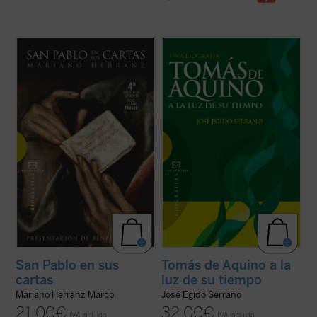
Precedido por las recientes catequesis de
Lo que nos interesa, por encima de todo, es
Benedicto XVI sobre san Pablo, el presente
el hombre Tomás, el intelectual Tomás;
volumen nos ofrece una excelente
incluso, si se quiere, el santo Tomás; pero
introducción al estudio científico de la
no, desde luego, un montón de doctrinas
personalidad del Apóstol, tomando
cosmológicas, antropológicas, morales,
inspiración en las cartas que
físicas, filosóficas y teológicas ...
(ver ficha)
afortunadamente nos ...
(ver ficha)
San Pablo en sus
Tomás de Aquino a la
cartas
luz de su tiempo
Mariano Herranz Marco
José Egido Serrano
21,00
€
32,00
€
IVA incluido
IVA incluido