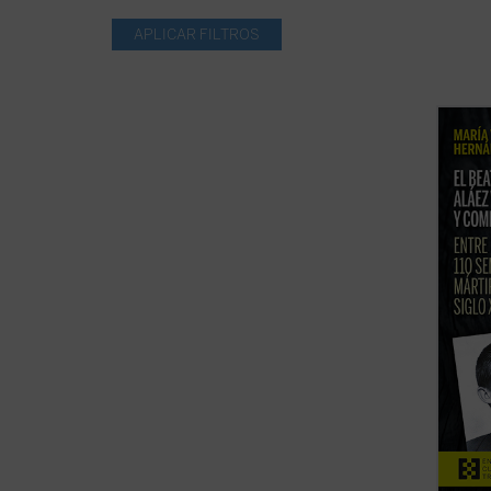
La bea
2026, 
de la 
persec
postul
presen
ficha)