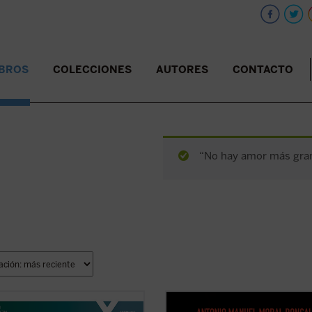
IBROS
COLECCIONES
AUTORES
CONTACTO
“No hay amor más grand
 era Enzo Piccinini, el cirujano que
He aquí la gran historia de la única 