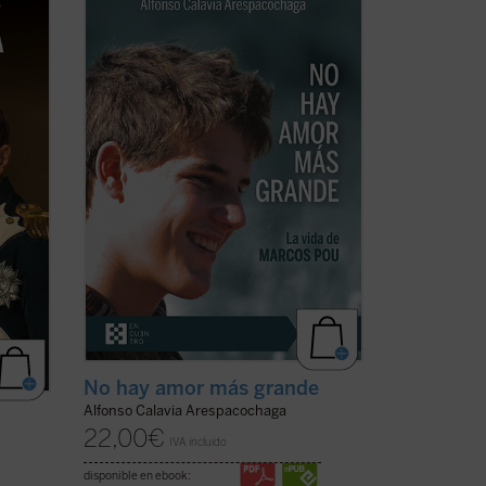
ar
forma sencilla, que es posible vivir de
o su
verdad y que existen presencias
 quien,
humanas que, por la manera en que nos
ar,
miran, nos hacen vislumbrar aquello para
...
lo que hemos sido creados. Este libro
ofrece un espacio para ...
(ver ficha)
No hay amor más grande
Alfonso Calavia Arespacochaga
22,00
€
IVA incluido
disponible en ebook: