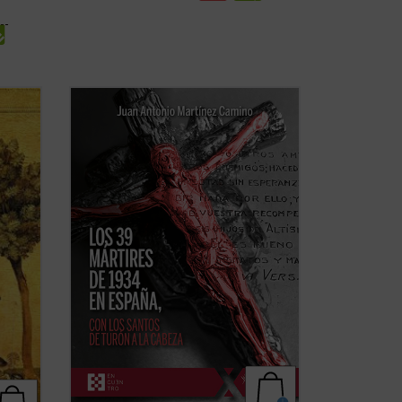
a
La revolución de 1934 causó los primeros
ión
39 mártires del siglo XX en España. Este
libro ofrece el primer panorama
r la
completo de esos testigos de Jesucristo.
Los más conocidos son los santos
Mártires de Turón y los beatos
r
Seminaristas ...
(ver ficha)