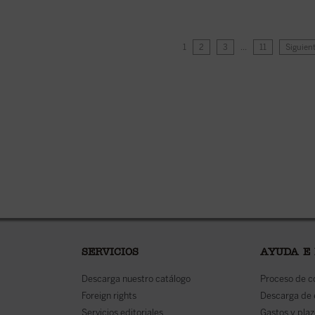
1
2
3
…
11
Siguien
SERVICIOS
AYUDA E
Descarga nuestro catálogo
Proceso de 
Foreign rights
Descarga de
Servicios editoriales
Gastos y plaz