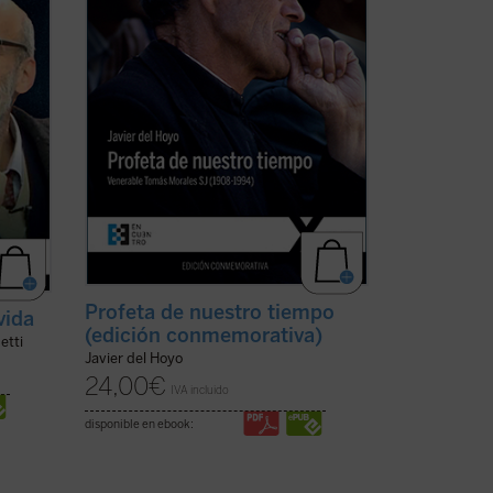
ctó de
sociales y políticos, culturales y
nas a
eclesiales más trascendentes de España
en el siglo ...
(ver ficha)
Profeta de nuestro tiempo
vida
(edición conmemorativa)
etti
Javier del Hoyo
24,00
€
IVA incluido
disponible en ebook: