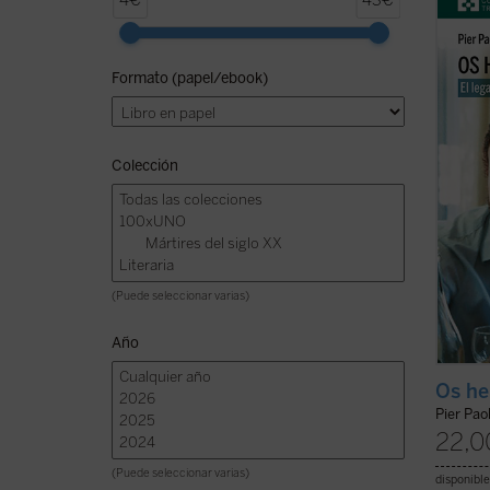
4€
43€
murió 
coche 
Giussa
Formato (papel/ebook)
numero
y cult
Romaña
Colección
(Puede seleccionar varias)
Año
Os he
Pier Paol
22,0
(Puede seleccionar varias)
disponible