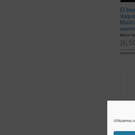
El be
Vaque
Madri
semin
María V
16,5
disponible
Refle
serie 
cartas
valios
intimi
Takash
(ver f
Utilizamos c