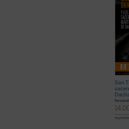
1.106 
Brands
(ver f
San T
sacer
Dach
Fernand
14,0
disponible