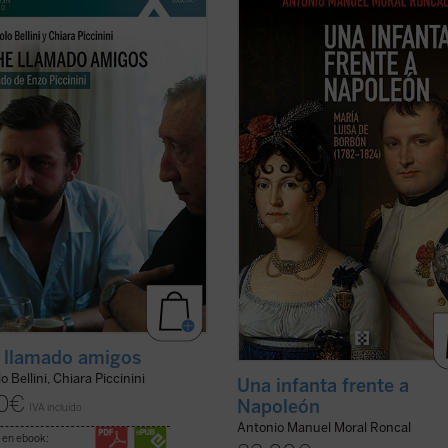
trágicamente en un accidente de
familia real que se atrevió a desafi
en mayo de 1999, amigo de Luigi
directamente a Napoleón (pagand
ni e incansable impulsor de
valentía con el exilio y la prisión), y
sas iniciativas religiosas, sociales
sin haber sido educada para gobern
urales en su región de Emilia
asumió la regencia de su hijo. Como 
 y ...
(ver ficha)
(ver ficha)
 llamado amigos
o Bellini, Chiara Piccinini
Una infanta frente a
0
€
Napoleón
IVA incluido
Antonio Manuel Moral Roncal
 en ebook: