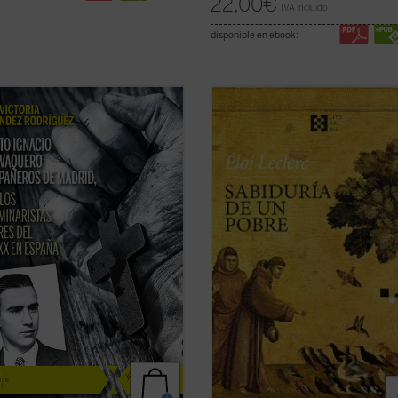
22,00
€
IVA incluido
disponible en ebook:
tificación de estos 11 mártires, en
No se trata de un tratado ni de un
coincide con el noventa aniversario
biografía al uso, sino de una narrac
explosión sangrienta, en 1936, de la
cautivadora que, sin dejar de ser
ución del siglo XX en España. La
profundamente fiel, invita a recorre
adora de su Causa de beatificación
experiencia franciscana como una
ta aquí una breve pero ...
(ver
historia viva y cercana.
Esta edición ofrece una nueva ...
(ve
ficha)