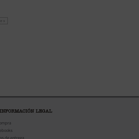
te »
 INFORMACIÓN LEGAL
compra
 ebooks
os de entrega