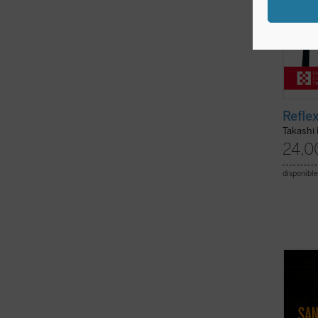
Refle
Takashi
24,0
disponible
2.652 
sufrie
fueron
las pe