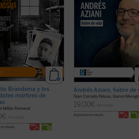
polacos. El carmelita holandés Tito
¿Quién fue este docente que impa
ma ha sido ya canonizado y 57 ...
tal forma las vidas de tantas perso
icha)
...
(ver ficha)
ito Brandsma y los
Andrés Aziani, fiebre de 
dotes mártires de
Gian Corrado Peluso, Gianni Meregh
au
19,00
€
IVA incluido
o Millán Romeral
0
€
disponible en ebook:
IVA incluido
 en ebook: