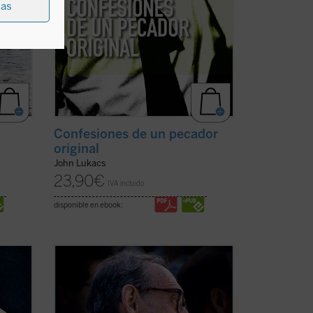
ias
Confesiones de un pecador
original
John Lukacs
23,90
€
IVA incluido
disponible en ebook:
bispo,
Profeta de nuestro tiempo
nos presenta
la biografía de un hombre, el Venerable
or de
Tomás Morales SJ, en cuyo devenir
iani.
histórico se amasan los aconteceres