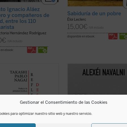
ato Ignacio Aláez
Sabiduría de un pobre
ro y compañeros de
Éloi Leclerc
d, entre los 110
15,00
€
arista
IVA incluido
ictoria Hernández Rodríguez
disponible en ebook:
0
€
IVA incluido
 en ebook:
xiones desde Nyokodō
reúne una
Este libro reúne un conjunto de
de escritos breves, meditaciones y
reflexiones públicas y privadas de A
 suyas que conforman una obra
Navalni, el político ruso fallecido el
ísima para seguir, a través de una
febrero de 2024 en las cárceles
dad familiar con él, los pasos de
siberianas de Putin....
(ver ficha)
i hacia el encuentro final con ...
Gestionar el Consentimiento de las Cookies
icha)
ookies para optimizar nuestro sitio web y nuestro servicio.