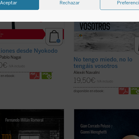
Aceptar
Rechazar
Preferenc
xiones desde Nyokodo
 Pablo Nagai
No tengo miedo, no lo
0
€
tengáis vosotros
IVA incluido
Alexéi Navalni
 en ebook:
19,50
€
IVA incluido
disponible en ebook:
sacerdotes y religiosos católicos
En Lima, monseñor Lino Panizza, o
ron cautiverio en Dachau. De ellos,
quiso poner en marcha la causa de
 asesinados o murieron a causa de
beatificación en 2016 de un profes
nalidades unos 1.800, de los cuales,
filosofía italiano llamado Andrés Az