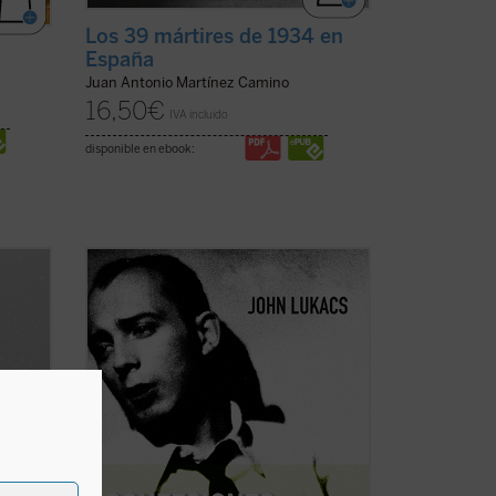
Los 39 mártires de 1934 en
España
Juan Antonio Martínez Camino
16,50
€
IVA incluido
disponible en ebook:
En esta elocuente y sugerente
lexei
«autohistoria», John Lukacs, distinguido
 16 de
historiador y escritor, describe la historia
de sus propias convicciones y creencias.
Un viaje que nos lleva desde la Hungría
de los años treinta y la asolada Budapest
de ...
(ver ficha)