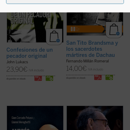
San Tito Brandsma y
los sacerdotes
Confesiones de un
mártires de Dachau
pecador original
Fernando Millán Romeral
John Lukacs
14,00
€
23,90
€
IVA incluido
IVA incluido
disponible en ebook:
disponible en ebook:
En Lima, monseñor Lino Panizza, obispo,
Profeta de nuestro tiempo
nos presenta la
quiso poner en marcha la causa de
biografía de un hombre, el Venerable
beatificación en 2016 de un profesor de
Tomás Morales SJ, en cuyo devenir
filosofía italiano llamado Andrés Aziani.
histórico se amasan los aconteceres
¿Quién fue este docente que impactó de tal
sociales y políticos, culturales y eclesiales
forma las vidas de tantas personas a ...
(ver
más trascendentes de España en el siglo ...