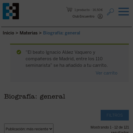
Saltar al contenido.
1 producto
16,50€
Club Encuentro
Inicio
>
Materias
>
Biografía: general
“El beato Ignacio Aláez Vaquero y
compañeros de Madrid, entre los 110
seminarista” se ha añadido a tu carrito.
Ver carrito
Biografía: general
FILTROS
Mostrando 1 - 12 de 121
resultados