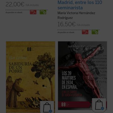
Madrid, entre los 110
22,00
€
IVA incluido
seminarista
María Victoria Hernández
disponible en ebook:
Rodríguez
16,50
€
IVA incluido
disponible en ebook:
No se trata de un tratado ni de una
La revolución de 1934 causó los primeros
biografía al uso, sino de una narración
39 mártires del siglo XX en España. Este
cautivadora que, sin dejar de ser
libro ofrece el primer panorama completo
profundamente fiel, invita a recorrer la
de esos testigos de Jesucristo. Los más
experiencia franciscana como una historia
conocidos son los santos Mártires de
viva y cercana.
Turón y los beatos Seminaristas ...
(ver
Esta edición ofrece una nueva ...
(ver ficha)
ficha)