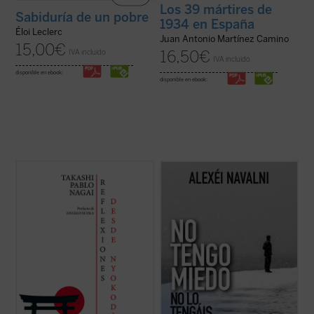
Los 39 mártires de
Sabiduría de un pobre
1934 en España
Éloi Leclerc
Juan Antonio Martínez Camino
15,00
€
16,50
€
IVA incluido
IVA incluido
disponible en ebook:
disponible en ebook:
Reflexiones desde Nyokodō
reúne una
Este libro reúne un conjunto de reflexiones
serie de escritos breves, meditaciones y
públicas y privadas de Alexei Navalni, el
cartas suyas que conforman una obra
político ruso fallecido el 16 de febrero de
valiosísima para seguir, a través de una
2024 en las cárceles siberianas de Putin....
intimidad familiar con él, los pasos de
(ver ficha)
Takashi hacia el encuentro final con ...
(ver
ficha)