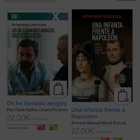
¿Quién era Enzo Piccinini, el cirujano que
He aquí la gran historia de la única en la
murió trágicamente en un accidente de
familia real que se atrevió a desafiar
coche en mayo de 1999, amigo de Luigi
directamente a Napoleón (pagando su
Giussani e incansable impulsor de
valentía con el exilio y la prisión), y quien,
numerosas iniciativas religiosas, sociales y
sin haber sido educada para gobernar,
culturales en su región de Emilia Romaña y
asumió la regencia de su hijo. Como ...
(ver
...
(ver ficha)
ficha)
Os he llamado amigos
Una infanta frente a
Pier Paolo Bellini, Chiara Piccinini
Napoleón
22,00
€
IVA incluido
Antonio Manuel Moral Roncal
disponible en ebook:
22,00
€
IVA incluido