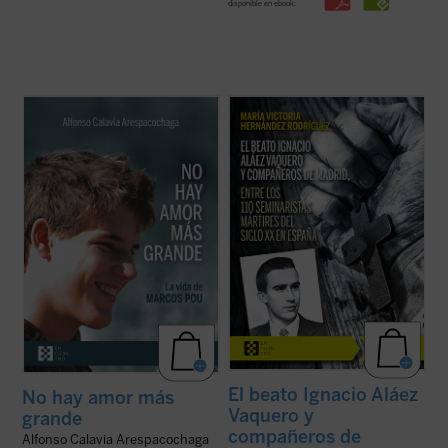
disponible en ebook:
La historia de Marcos recuerda, de forma
La beatificación de estos 11 mártires, en
sencilla, que es posible vivir de verdad y
2026, coincide con el noventa aniversario
que existen presencias humanas que, por
de la explosión sangrienta, en 1936, de la
la manera en que nos miran, nos hacen
persecución del siglo XX en España. La
vislumbrar aquello para lo que hemos sido
postuladora de su Causa de beatificación
creados. Este libro ofrece un espacio para
presenta aquí una breve pero ...
(ver ficha)
...
(ver ficha)
El beato Ignacio Aláez
No hay amor más
Vaquero y
grande
compañeros de
Alfonso Calavia Arespacochaga